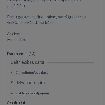
uzņēmumiem, piemēram, nomājot elektro
pacēlēlāju.
 Sign in with Apple
Esmu gatavs izaicinājumiem, sarežģītu darbu
veikšana ir kā odziņa kūkas.
Vēl neesat reģistrējies?
Ar cieņu,
REĢISTRĀCIJA
Mr Electric
Darba veidi (
14
)
Celtniecības darbi
Citi celtniecības darbi
Sadzīves remonts
Elektriķa pakalpojumi
Sertifikāti