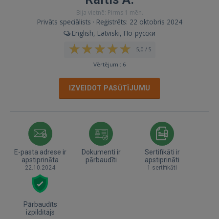
Bija vietnē: Pirms 1 mēn.
Privāts speciālists · Reģistrēts: 22 oktobris 2024
English, Latviski, По-русски
5,0 / 5
Vērtējumi: 6
IZVEIDOT PASŪTĪJUMU
E-pasta adrese ir
Dokumenti ir
Sertifikāti ir
apstiprināta
pārbaudīti
apstiprināti
22.10.2024
1 sertifikāti
Pārbaudīts
izpildītājs