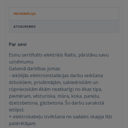
INFORMĀCIJA
ATSAUKSMES
Par sevi
Esmu sertificēts elektriķis Raitis, pārstāvu savu
uzņēmumu.
Galvenā darbības jomas:
- iekšējās elektroinstalācijas darbu veikšana
dzīvokļiem, privātmājām, sabiedriskām un
rūpnieciskām ēkām neatkarīgi no ēkas tipa,
piemēram, vēsturiska, mūra, koka, paneļu,
dzelzsbetona, gāzbetona. Šo darbu sarakstā
ietilpst:
+ elektrokabeļu izvilkšana no sadales skapja līdz
patērētājam;