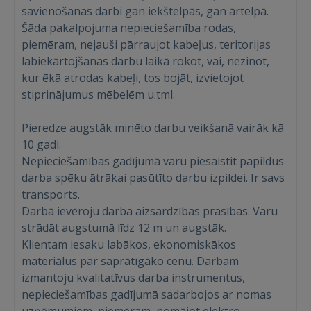
savienošanas darbi gan iekštelpās, gan ārtelpā.
Šāda pakalpojuma nepieciešamība rodas,
piemēram, nejauši pārraujot kabeļus, teritorijas
labiekārtojšanas darbu laikā rokot, vai, nezinot,
kur ēkā atrodas kabeļi, tos bojāt, izvietojot
Ienākt
stiprinājumus mēbelēm u.tml.
Pieredze augstāk minēto darbu veikšanā vairāk kā
10 gadi.
Nepieciešamības gadījumā varu piesaistit papildus
darba spēku ātrākai pasūtīto darbu izpildei. Ir savs
transports.
IENĀKT
Darbā ievēroju darba aizsardzības prasības. Varu
strādāt augstumā līdz 12 m un augstāk.
Aizmirsāt paroli?
Atcerēties?
Klientam iesaku labākos, ekonomiskākos
materiālus par saprātīgāko cenu. Darbam
FACEBOOK
izmantoju kvalitatīvus darba instrumentus,
nepieciešamības gadījumā sadarbojos ar nomas
GOOGLE