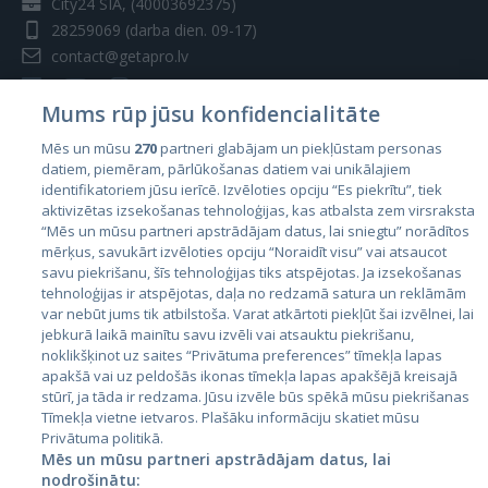
City24 SIA, (40003692375)
28259069
(darba dien. 09-17)
contact@getapro.lv
Mums rūp jūsu konfidencialitāte
Mēs un mūsu
270
partneri glabājam un piekļūstam personas
datiem, piemēram, pārlūkošanas datiem vai unikālajiem
Valstis
identifikatoriem jūsu ierīcē. Izvēloties opciju “Es piekrītu”, tiek
aktivizētas izsekošanas tehnoloģijas, kas atbalsta zem virsraksta
Igaunija
“Mēs un mūsu partneri apstrādājam datus, lai sniegtu” norādītos
Latvija
mērķus, savukārt izvēloties opciju “Noraidīt visu” vai atsaucot
savu piekrišanu, šīs tehnoloģijas tiks atspējotas. Ja izsekošanas
Lietuva
tehnoloģijas ir atspējotas, daļa no redzamā satura un reklāmām
var nebūt jums tik atbilstoša. Varat atkārtoti piekļūt šai izvēlnei, lai
jebkurā laikā mainītu savu izvēli vai atsauktu piekrišanu,
noklikšķinot uz saites “Privātuma preferences” tīmekļa lapas
apakšā vai uz peldošās ikonas tīmekļa lapas apakšējā kreisajā
stūrī, ja tāda ir redzama. Jūsu izvēle būs spēkā mūsu piekrišanas
Tīmekļa vietne ietvaros. Plašāku informāciju skatiet mūsu
Privātuma politikā.
Mēs un mūsu partneri apstrādājam datus, lai
nodrošinātu: