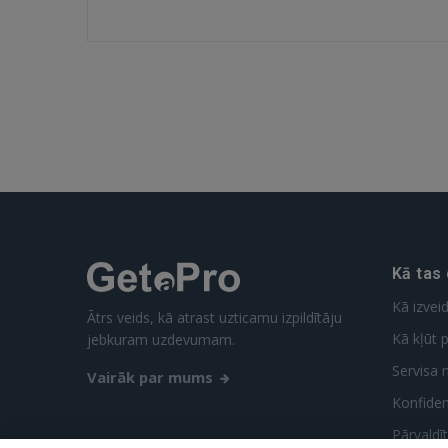
Kā tas
Kā izvei
Ātrs veids, kā atrast uzticamu izpildītāju
Kā kļūt p
jebkuram uzdevumam.
Servisa 
Vairāk par mums
Konfidenc
Pārvaldī