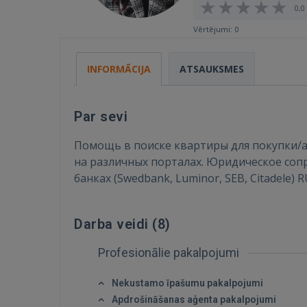
0,0 
Vērtējumi: 0
INFORMĀCIJA
ATSAUKSMES
Par sevi
Помощь в поиске квартиры для покупки/а
на различных порталах. Юридическое сопр
банках (Swedbank, Luminor, SEB, Citadele) 
Darba veidi (
8
)
Profesionālie pakalpojumi
Nekustamo īpašumu pakalpojumi
Apdrošināšanas aģenta pakalpojumi