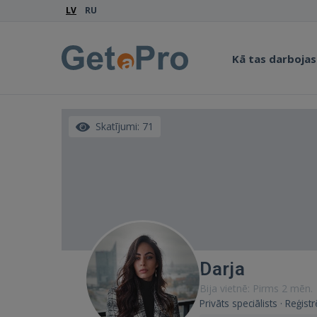
LV
RU
Kā tas darbojas
Skatījumi: 71
Darja
Bija vietnē: Pirms 2 mēn.
Privāts speciālists · Reģist