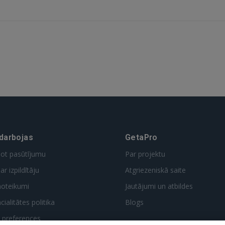
 Sign in with Apple
Vēl neesat reģistrējies?
REĢISTRĀCIJA
 darbojas
GetaPro
dot pasūtījumu
Par projektu
ar izpildītāju
Atgriezeniskā saite
noteikumi
Jautājumi un atbildes
ialitātes politika
Blogs
t preferences