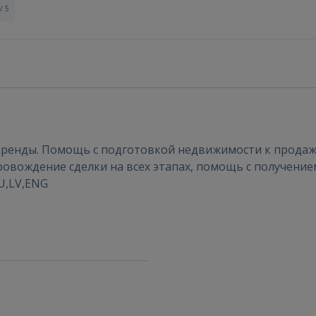
/ 5
Ienākt
ренды. Помощь с подготовкой недвижимости к продаже
овождение сделки на всех этапах, помощь с получение
RU,LV,ENG
IENĀKT
Aizmirsāt paroli?
Atcerēties?
FACEBOOK
GOOGLE