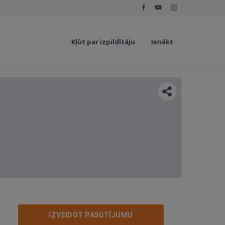
Kļūt par izpildītāju
Ienākt
IZVEIDOT PASŪTĪJUMU