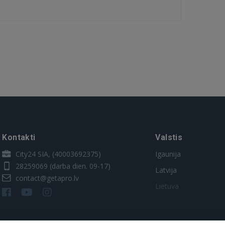
Kontakti
Valstis
City24 SIA, (40003692375)
Igaunija
28259069
(darba dien. 09-17)
Latvija
contact@getapro.lv
Lietuva