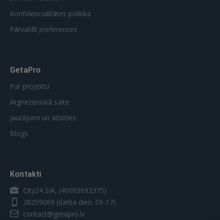
Konfidencialitātes politika
Pārvaldīt preferences
GetaPro
Par projektu
Atgriezeniskā saite
Jautājumi un atbildes
Blogs
Kontakti
City24 SIA, (40003692375)
28259069
(darba dien. 09-17)
contact@getapro.lv