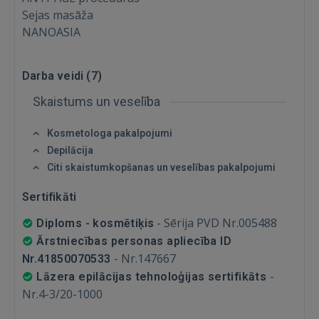
Sejas masāža
NANOASIA
Ienākt
Darba veidi (
7
)
Skaistums un veselība
Kosmetologa pakalpojumi
Depilācija
Citi skaistumkopšanas un veselības pakalpojumi
IENĀKT
Sertifikāti
Aizmirsāt paroli?
Atcerēties?
-
Sērija PVD Nr.005488
Diploms - kosmētiķis
Ārstniecības personas apliecība ID
FACEBOOK
-
Nr.147667
Nr.41850070533
-
Lāzera epilācijas tehnoloģijas sertifikāts
Nr.4-3/20-1000
GOOGLE