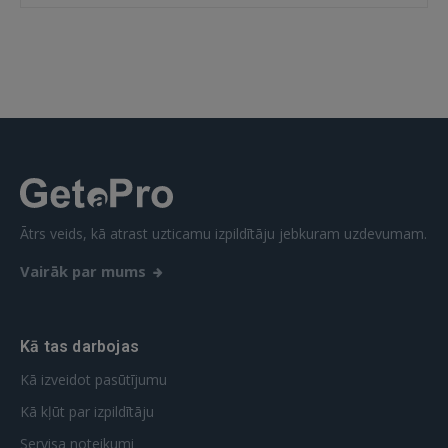
 Sign in with Apple
Vēl neesat reģistrējies?
REĢISTRĀCIJA
Ātrs veids, kā atrast uzticamu izpildītāju jebkuram uzdevumam.
Vairāk par mums
Kā tas darbojas
Kā izveidot pasūtījumu
Kā kļūt par izpildītāju
Servisa noteikumi