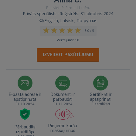
Bija vietnē: Pirms 11 mēn.
Privāts speciālists · Reģistrēts: 31 oktobris 2024
English, Latviski, По-русски
5,0 / 5
Vērtējumi: 10
IZVEIDOT PASŪTĪJUMU
E-pasta adrese ir
Dokumenti ir
Sertifikāti ir
apstiprināta
pārbaudīti
apstiprināti
31.10.2024
01.11.2024
3 sertifikāti
Pieņemu karšu
Pārbaudīts
maksājumus
izpildītājs