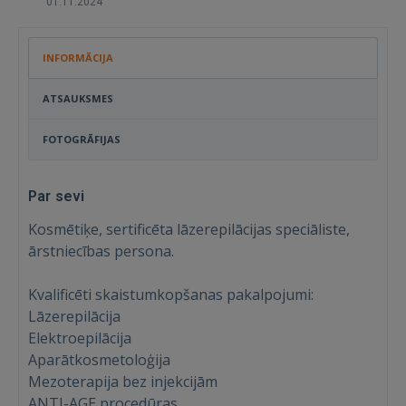
01.11.2024
INFORMĀCIJA
ATSAUKSMES
FOTOGRĀFIJAS
Par sevi
Kosmētiķe, sertificēta lāzerepilācijas speciāliste,
ārstniecības persona.
Kvalificēti skaistumkopšanas pakalpojumi:
Lāzerepilācija
Elektroepilācija
Aparātkosmetoloģija
Mezoterapija bez injekcijām
ANTI-AGE procedūras