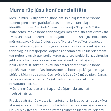
Mums rūp jūsu konfidencialitāte
Mēs un mūsu
270
partneri glabājam un piekļūstam personas
datiem, piemēram, pārlūkošanas datiem vai unikālajiem
Valstis
identifikatoriem jūsu ierīcē. Izvēloties opciju “Es piekrītu”, tiek
aktivizētas izsekošanas tehnoloģijas, kas atbalsta zem virsraksta
Igaunija
“Mēs un mūsu partneri apstrādājam datus, lai sniegtu” norādītos
Latvija
mērķus, savukārt izvēloties opciju “Noraidīt visu” vai atsaucot
savu piekrišanu, šīs tehnoloģijas tiks atspējotas. Ja izsekošanas
Lietuva
tehnoloģijas ir atspējotas, daļa no redzamā satura un reklāmām
var nebūt jums tik atbilstoša. Varat atkārtoti piekļūt šai izvēlnei, lai
jebkurā laikā mainītu savu izvēli vai atsauktu piekrišanu,
noklikšķinot uz saites “Privātuma preferences” tīmekļa lapas
apakšā vai uz peldošās ikonas tīmekļa lapas apakšējā kreisajā
stūrī, ja tāda ir redzama. Jūsu izvēle būs spēkā mūsu piekrišanas
Tīmekļa vietne ietvaros. Plašāku informāciju skatiet mūsu
Privātuma politikā.
Mēs un mūsu partneri apstrādājam datus, lai
nodrošinātu:
City24.lv
CVbankas.lt
Precīzas atrašanās vietas izmantošana. Ierīces parametru aktīva
City24.ee
Kainos.lt
skenēšana identifikācijas nolūkā. Informācijas ievietošana ierīcē
GetaPro.lv
Paslaugos.lt
un/vai piekļuve tai. Personalizētas reklāmas un saturs, reklāmu