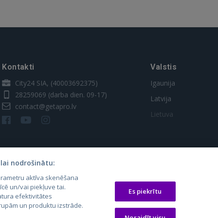
Kontakti
Valstis
City24 SIA, (40003692375)
Igaunija
28259069
(darba dien. 09-17)
Latvija
contact@getapro.lv
Lietuva
lai nodrošinātu:
parametru aktīva skenēšana
īcē un/vai piekļuve tai.
Es piekrītu
tura efektivitātes
 grupām un produktu izstrāde.
os.lt
auto24.ee
Osta.ee
Noraidīt visu