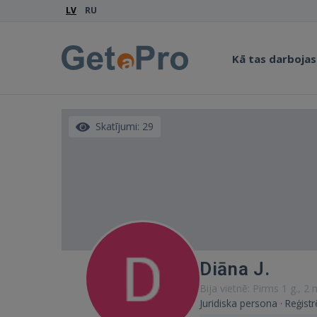
LV
RU
Kā tas darbojas
Skatījumi: 29
Diāna J.
Bija vietnē: Pirms 1 g., 2
Juridiska persona · Reģis