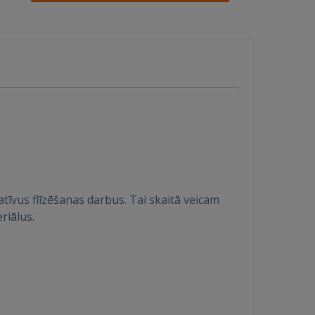
tīvus flīzēšanas darbus. Tai skaitā veicam
riālus.