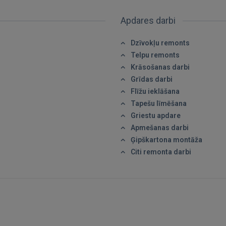
Aizmirsāt paroli?
Atcerēties?
Apdares darbi
Dzīvokļu remonts
FACEBOOK
Telpu remonts
Krāsošanas darbi
GOOGLE
Grīdas darbi
Flīžu ieklāšana
Tapešu līmēšana
 Sign in with Apple
Griestu apdare
Apmešanas darbi
Vēl neesat reģistrējies?
Ģipškartona montāža
Citi remonta darbi
REĢISTRĀCIJA