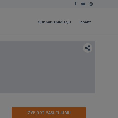
Kļūt par izpildītāju
Ienākt
IZVEIDOT PASŪTĪJUMU