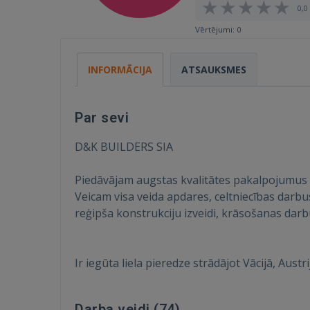
0,0 
Vērtējumi: 0
INFORMĀCIJA
ATSAUKSMES
Par sevi
D&K BUILDERS SIA
Piedāvājam augstas kvalitātes pakalpojumus 
Veicam visa veida apdares, celtniecības darbu
reģipša konstrukciju izveidi, krāsošanas darbu
Ir iegūta liela pieredze strādājot Vācijā, Austrij
Darba veidi (
74
)