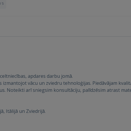
/ 5
celtniecības, apdares darbu jomā.
Ienākt
s izmantojot vācu un zviedru tehnoloģijas. Piedāvājam kvalita
s. Noteikti arī sniegsim konsultāciju, palīdzēsim atrast mate
ā, Itālijā un Zviedrijā.
IENĀKT