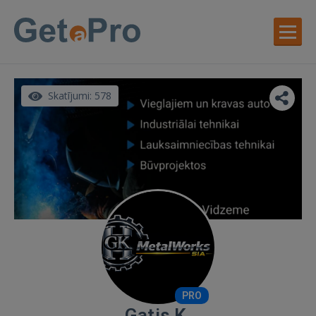
Skatījumi: 578
PRO
Gatis K.