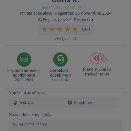
Bija vietnē: Pirms 4st. 37 min.
Privāts speciālists · Reģistrēts: 26 novembris 2024
English, Latviski, По-русски
5,0 / 5
Vērtējumi: 13
Pieņemu karšu
E-pasta adrese ir
Sertifikāti ir
maksājumus
apstiprināta
apstiprināti
26.11.2024
3 sertifikāti
Vairāk informācijas:
Website
Facebook
Sazinieties ar izpildītāju:
+371 *** *** 19