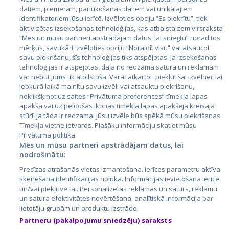
datiem, piemēram, pārlūkošanas datiem vai unikālajiem
Valstis
identifikatoriem jūsu ierīcē. Izvēloties opciju “Es piekrītu”, tiek
aktivizētas izsekošanas tehnoloģijas, kas atbalsta zem virsraksta
Igaunija
“Mēs un mūsu partneri apstrādājam datus, lai sniegtu” norādītos
Latvija
mērķus, savukārt izvēloties opciju “Noraidīt visu” vai atsaucot
savu piekrišanu, šīs tehnoloģijas tiks atspējotas. Ja izsekošanas
Lietuva
tehnoloģijas ir atspējotas, daļa no redzamā satura un reklāmām
var nebūt jums tik atbilstoša. Varat atkārtoti piekļūt šai izvēlnei, lai
jebkurā laikā mainītu savu izvēli vai atsauktu piekrišanu,
noklikšķinot uz saites “Privātuma preferences” tīmekļa lapas
apakšā vai uz peldošās ikonas tīmekļa lapas apakšējā kreisajā
stūrī, ja tāda ir redzama. Jūsu izvēle būs spēkā mūsu piekrišanas
Tīmekļa vietne ietvaros. Plašāku informāciju skatiet mūsu
Privātuma politikā.
Mēs un mūsu partneri apstrādājam datus, lai
nodrošinātu:
City24.lv
CVbankas.lt
Precīzas atrašanās vietas izmantošana. Ierīces parametru aktīva
City24.ee
Kainos.lt
skenēšana identifikācijas nolūkā. Informācijas ievietošana ierīcē
GetaPro.lv
Paslaugos.lt
un/vai piekļuve tai. Personalizētas reklāmas un saturs, reklāmu
GetaPro.ee
auto24.ee
un satura efektivitātes novērtēšana, analītiskā informācija par
lietotāju grupām un produktu izstrāde.
Skelbiu.lt
KV.ee
Partneru (pakalpojumu sniedzēju) saraksts
Autoplius.lt
Osta.ee