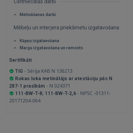
Celtniecības darbi
Aizmirsāt paroli?
Atcerēties?
Metināšanas darbi
FACEBOOK
Mēbeļu un interjera priekšmetu izgatavošana
Kāpņu izgatavošana
GOOGLE
Margu izgatavošana un remonts
Sertifikāti
 Sign in with Apple
-
Sérija KAB N 136213
TIG
Vēl neesat reģistrējies?
Rokas loka metinātājs ar atestāciju pēc N
-
N 024371
287-1 prasībām
REĢISTRĀCIJA
-
NPSC -01311-
111-BW-T-8; 111-BW-T-2,6
20171204-064