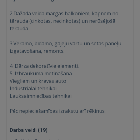
2.Dažāda veida margas balkoniem, kāpnēm no
tērauda (cinkotas, necinkotas) un nerūsējošā
tērauda.
3.Veramo, bīdāmo, gājēju vārtu un sētas paneļu
izgatavošana, remonts.
4. Dārza dekoratīvie elementi.
5. Izbraukuma metināšana
Viegliem un kravas auto
Ienākt
Industriālai tehnikai
Lauksaimniecības tehnikai
Pēc nepieciešamības izrakstu arī rēkinus.
Darba veidi (
19
)
IENĀKT