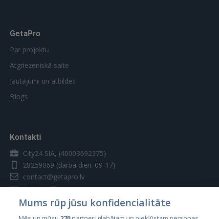
GetaPro
Par projektu
Atgriezeniskā saite
Jautājumi un atbildes
Blogs
Kontakti
City24 SIA, (40003692375)
28259069
(darba dien. 09-17)
contact@getapro.lv
Mums rūp jūsu konfidencialitāte
Mēs un mūsu
270
partneri glabājam un piekļūstam personas