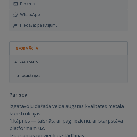
E-pasts
WhatsApp
Piedāvāt pasūtījumu
INFORMĀCIJA
ATSAUKSMES
FOTOGRĀFIJAS
Par sevi
Izgatavoju dažāda veida augstas kvalitātes metāla
konstrukcijas:
1.kāpnes — taisnās, ar pagriezienu, ar starpstāva
platformām u.c.
Izjaucamas un viegli uzstādāmas.