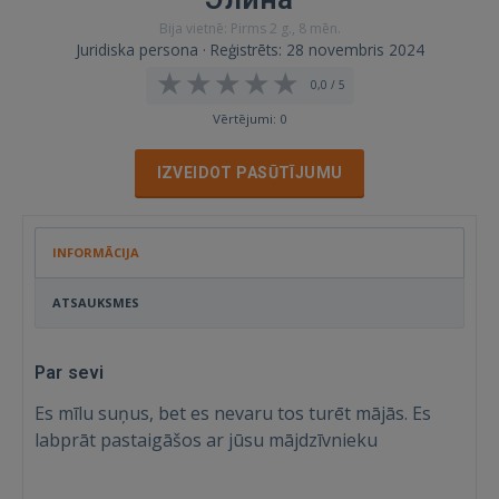
Bija vietnē: Pirms 2 g., 8 mēn.
Juridiska persona · Reģistrēts: 28 novembris 2024
0,0 / 5
Vērtējumi: 0
IZVEIDOT PASŪTĪJUMU
INFORMĀCIJA
ATSAUKSMES
Par sevi
Es mīlu suņus, bet es nevaru tos turēt mājās. Es
labprāt pastaigāšos ar jūsu mājdzīvnieku