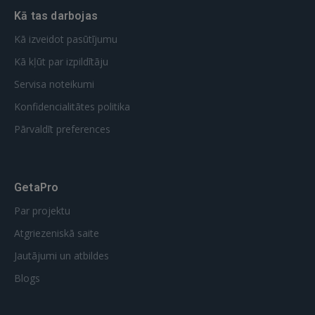
Kā tas darbojas
GOOGLE
Kā izveidot pasūtījumu
 Sign in with Apple
Kā kļūt par izpildītāju
Servisa noteikumi
Vēl neesat reģistrējies?
Konfidencialitātes politika
REĢISTRĀCIJA
Pārvaldīt preferences
GetaPro
Par projektu
Atgriezeniskā saite
Jautājumi un atbildes
Blogs