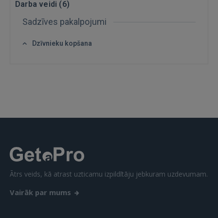
Darba veidi (
6
)
Sadzīves pakalpojumi
Dzīvnieku kopšana
Ienākt
IENĀKT
Aizmirsāt paroli?
Atcerēties?
Ātrs veids, kā atrast uzticamu izpildītāju jebkuram uzdevumam.
Vairāk par mums
FACEBOOK