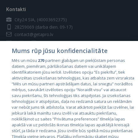
Kontakti
City24 SIA, (40003692375)
28259069
(darba dien. 09-17)
contact@getapro.lv
Mums rūp jūsu konfidencialitāte
Mēs un mūsu
270
partneri glabājam un piekļūstam personas
datiem, piemēram, pārlūkošanas datiem vai unikālajiem
Valstis
identifikatoriem jūsu ierīcē. Izvēloties opciju “Es piekrītu”, tiek
aktivizētas izsekošanas tehnoloģijas, kas atbalsta zem virsraksta
Igaunija
“Mēs un mūsu partneri apstrādājam datus, lai sniegtu” norādītos
Latvija
mērķus, savukārt izvēloties opciju “Noraidīt visu” vai atsaucot
savu piekrišanu, šīs tehnoloģijas tiks atspējotas. Ja izsekošanas
Lietuva
tehnoloģijas ir atspējotas, daļa no redzamā satura un reklāmām
var nebūt jums tik atbilstoša. Varat atkārtoti piekļūt šai izvēlnei, lai
jebkurā laikā mainītu savu izvēli vai atsauktu piekrišanu,
noklikšķinot uz saites “Privātuma preferences” tīmekļa lapas
apakšā vai uz peldošās ikonas tīmekļa lapas apakšējā kreisajā
stūrī, ja tāda ir redzama. Jūsu izvēle būs spēkā mūsu piekrišanas
Tīmekļa vietne ietvaros. Plašāku informāciju skatiet mūsu