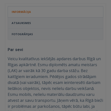
INFORMĀCIJA
ATSAUKSMES
FOTOGRĀFIJAS
Par sevi
Veicu kvalitatīvus iekšējās apdares darbus Rīgā un
Rīgas apkārtnē. Esmu diplomēts amatu meistars
(LAK) ar vairāk kā 30 gadu darba stāžu. Bez
kaitīgiem ieradumiem. Pēdējos gados strādājam
divatā (vai vairāk), tāpēc esam ieinteresēti darbam
lielākos objektos, nevis nelielu darbu veikšanā.
Esmu mobils, nelielu materiālu daudzumu varu
atvest ar savu transportu. Jāņem vērā, ka Rīgā bieži
ir problēmas ar parkošanos, tāpēc būtu labi, ja