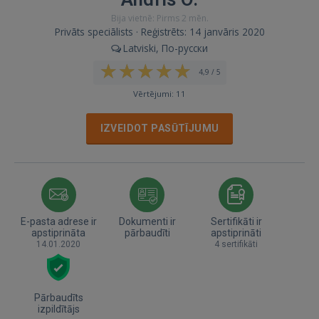
Bija vietnē: Pirms 2 mēn.
Privāts speciālists · Reģistrēts: 14 janvāris 2020
Latviski, По-русски
4,9 / 5
Vērtējumi: 11
IZVEIDOT PASŪTĪJUMU
E-pasta adrese ir
Dokumenti ir
Sertifikāti ir
apstiprināta
pārbaudīti
apstiprināti
14.01.2020
4 sertifikāti
Pārbaudīts
izpildītājs