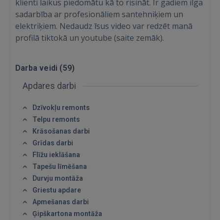
klienti laikus piedomātu kā to risināt. Ir gadiem ilga
sadarbība ar profesionāliem santehniķiem un
elektriķiem. Nedaudz īsus video var redzēt manā
profilā tiktokā un youtube (saite zemāk).
Darba veidi (
59
)
Apdares darbi
Ienākt
Dzīvokļu remonts
Telpu remonts
Krāsošanas darbi
Grīdas darbi
Flīžu ieklāšana
Tapešu līmēšana
IENĀKT
Durvju montāža
Griestu apdare
Aizmirsāt paroli?
Atcerēties?
Apmešanas darbi
Ģipškartona montāža