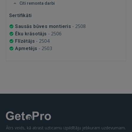
FACEBOOK
Citi remonta darbi
Sertifikāti
GOOGLE
-
2508
Sausās būves montieris
-
2506
Ēku krāsotājs
 Sign in with Apple
-
2504
Flīzētājs
-
2503
Apmetējs
Vēl neesat reģistrējies?
REĢISTRĀCIJA
Ātrs veids, kā atrast uzticamu izpildītāju jebkuram uzdevumam.