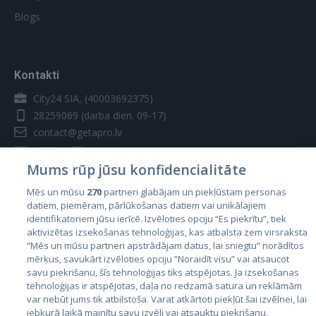
Blogs
Kontakti
City24 SIA, (40003692375)
28259069
(darba dien. 09-17)
contact@getapro.lv
Mums rūp jūsu konfidencialitāte
Mēs un mūsu
270
partneri glabājam un piekļūstam personas
datiem, piemēram, pārlūkošanas datiem vai unikālajiem
Valstis
identifikatoriem jūsu ierīcē. Izvēloties opciju “Es piekrītu”, tiek
aktivizētas izsekošanas tehnoloģijas, kas atbalsta zem virsraksta
Igaunija
“Mēs un mūsu partneri apstrādājam datus, lai sniegtu” norādītos
Latvija
mērķus, savukārt izvēloties opciju “Noraidīt visu” vai atsaucot
savu piekrišanu, šīs tehnoloģijas tiks atspējotas. Ja izsekošanas
Lietuva
tehnoloģijas ir atspējotas, daļa no redzamā satura un reklāmām
var nebūt jums tik atbilstoša. Varat atkārtoti piekļūt šai izvēlnei, lai
jebkurā laikā mainītu savu izvēli vai atsauktu piekrišanu,