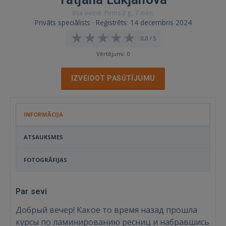
Bija vietnē: Pirms 2 g., 7 mēn.
Privāts speciālists · Reģistrēts: 14 decembris 2024
0,0 / 5
Vērtējumi: 0
IZVEIDOT PASŪTĪJUMU
INFORMĀCIJA
ATSAUKSMES
FOTOGRĀFIJAS
Par sevi
Добрый вечер! Какое то время назад прошла
курсы по ламинированию ресниц и набравшись