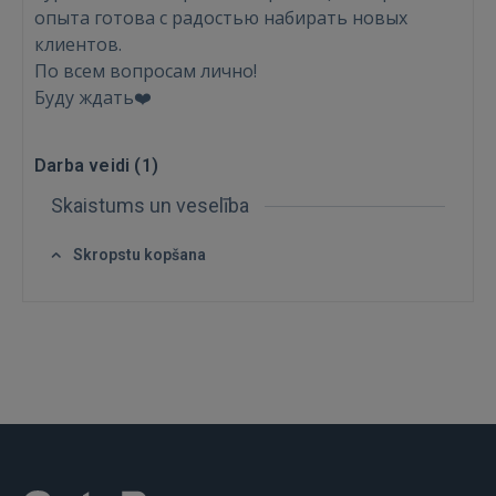
опыта готова с радостью набирать новых
клиентов.
По всем вопросам лично!
Буду ждать❤️
Darba veidi (
1
)
Skaistums un veselība
Ienākt
Skropstu kopšana
IENĀKT
Aizmirsāt paroli?
Atcerēties?