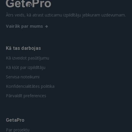
FACEBOOK
Ātrs veids, kā atrast uzticamu izpildītāju jebkuram uzdevumam.
Vairāk par mums
GOOGLE
 Sign in with Apple
Kā tas darbojas
Kā izveidot pasūtījumu
Vēl neesat reģistrējies?
Kā kļūt par izpildītāju
REĢISTRĀCIJA
Servisa noteikumi
Konfidencialitātes politika
Pārvaldīt preferences
GetaPro
Par projektu