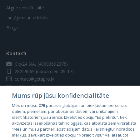
Atgriezeniskā saite
Jautājumi un atbildes
Blogs
Kontakti
City24 SIA, (40003692375)
28259069
(darba dien. 09-17)
contact@getapro.lv
Mums rūp jūsu konfidencialitāte
Mēs un mūsu
270
partneri glabājam un piekļūstam personas
datiem, piemēram, pārlūkošanas datiem vai unikālajiem
Valstis
identifikatoriem jūsu ierīcē. Izvēloties opciju “Es piekrītu”, tiek
aktivizētas izsekošanas tehnoloģijas, kas atbalsta zem virsraksta
Igaunija
“Mēs un mūsu partneri apstrādājam datus, lai sniegtu” norādītos
Latvija
mērķus, savukārt izvēloties opciju “Noraidīt visu” vai atsaucot