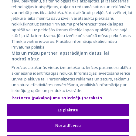
savu piekrišanu, šīs tehnoloģijas tiks atspējotas. Ja izsekošanas
Lietuva
tehnoloģijas ir atspējotas, daļa no redzamā satura un reklāmām
var nebūt jums tik atbilstoša. Varat atkārtoti piekļūt šai izvēlnei, lai
jebkurā laikā mainītu savu izvēli vai atsauktu piekrišanu,
noklikšķinot uz saites “Privātuma preferences” tīmekļa lapas
apakšā vai uz peldošās ikonas tīmekļa lapas apakšējā kreisajā
stūrī, ja tāda ir redzama. Jūsu izvēle būs spēkā mūsu piekrišanas
Tīmekļa vietne ietvaros. Plašāku informāciju skatiet mūsu
Privātuma politikā.
Mēs un mūsu partneri apstrādājam datus, lai
nodrošinātu:
City24.lv
CVbankas.lt
Precīzas atrašanās vietas izmantošana. Ierīces parametru aktīva
City24.ee
Kainos.lt
skenēšana identifikācijas nolūkā. Informācijas ievietošana ierīcē
GetaPro.lv
Paslaugos.lt
un/vai piekļuve tai. Personalizētas reklāmas un saturs, reklāmu
GetaPro.ee
auto24.ee
un satura efektivitātes novērtēšana, analītiskā informācija par
lietotāju grupām un produktu izstrāde.
Skelbiu.lt
KV.ee
Partneru (pakalpojumu sniedzēju) saraksts
Autoplius.lt
Osta.ee
Aruodas.lt
KuldneBörs.ee
Es piekrītu
Noraidīt visu
© 2026 GetaPro. Visas tiesības aizsargātas.