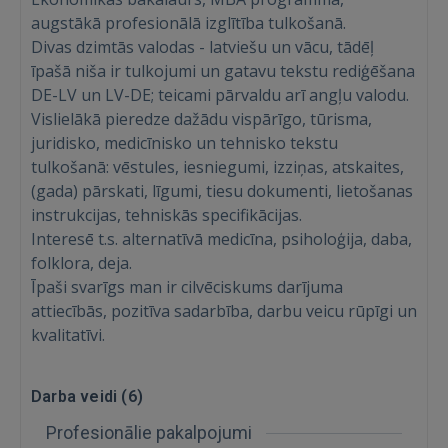
augstākā profesionālā izglītība tulkošanā.
Divas dzimtās valodas - latviešu un vācu, tādēļ
īpašā niša ir tulkojumi un gatavu tekstu rediģēšana
DE-LV un LV-DE; teicami pārvaldu arī angļu valodu.
Vislielākā pieredze dažādu vispārīgo, tūrisma,
juridisko, medicīnisko un tehnisko tekstu
tulkošanā: vēstules, iesniegumi, izziņas, atskaites,
Ienākt
(gada) pārskati, līgumi, tiesu dokumenti, lietošanas
instrukcijas, tehniskās specifikācijas.
Interesē t.s. alternatīvā medicīna, psiholoģija, daba,
folklora, deja.
Īpaši svarīgs man ir cilvēciskums darījuma
attiecībās, pozitīva sadarbība, darbu veicu rūpīgi un
IENĀKT
kvalitatīvi.
Aizmirsāt paroli?
Atcerēties?
Darba veidi (
6
)
Profesionālie pakalpojumi
FACEBOOK