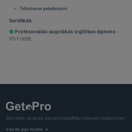
Tulkošanas pakalpojumi
GOOGLE
Sertifikāti
 Sign in with Apple
-
Profesionālās augstākās izglītības diploms
PD F 0008
Vēl neesat reģistrējies?
REĢISTRĀCIJA
Ātrs veids, kā atrast uzticamu izpildītāju jebkuram uzdevumam.
Vairāk par mums