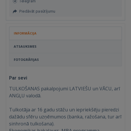
Telegram
Piedāvāt pasūtījumu
INFORMĀCIJA
ATSAUKSMES
FOTOGRĀFIJAS
Par sevi
TULKOŠANAS pakalpojumi LATVIEŠU un VĀCU, arī
ANGĻU valodā.
Tulkotāja ar 16 gadu stāžu un iepriekšēju pieredzi
dažādu sfēru uzņēmumos (banka, ražošana, tur arī
sinhronā tulkošana).
Ekonomikas bakalaurs, MBA programma,