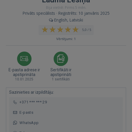
Bija vietnē: Pirms 5 mēn.
Privāts speciālists · Reģistrēts: 10 janvāris 2025
English, Latviski
5,0 / 5
Vērtējumi: 1
E-pasta adrese ir
Sertifikāti ir
apstiprināta
apstiprināti
10.01.2025
1 sertifikāti
Sazinieties ar izpildītāju:
+371 *** *** 29
E-pasts
WhatsApp