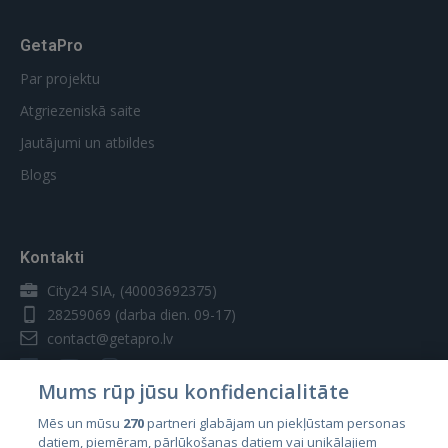
GetaPro
Par projektu
Atgriezeniskā saite
Jautājumi un atbildes
Blogs
Kontakti
City24 SIA, (40003692375)
28259069
(darba dien. 09-17)
contact@getapro.lv
Mums rūp jūsu konfidencialitāte
Mēs un mūsu
270
partneri glabājam un piekļūstam personas
datiem, piemēram, pārlūkošanas datiem vai unikālajiem