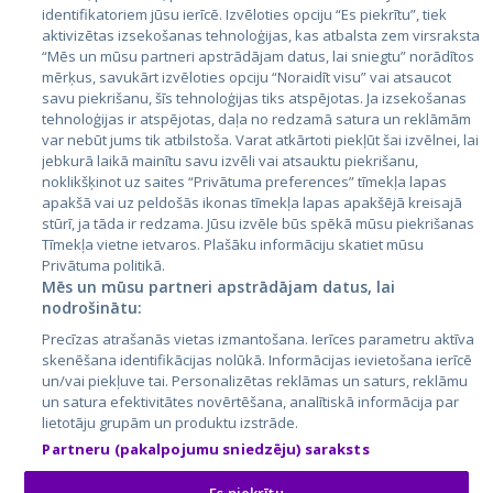
Valstis
identifikatoriem jūsu ierīcē. Izvēloties opciju “Es piekrītu”, tiek
aktivizētas izsekošanas tehnoloģijas, kas atbalsta zem virsraksta
Igaunija
“Mēs un mūsu partneri apstrādājam datus, lai sniegtu” norādītos
Latvija
mērķus, savukārt izvēloties opciju “Noraidīt visu” vai atsaucot
savu piekrišanu, šīs tehnoloģijas tiks atspējotas. Ja izsekošanas
Lietuva
tehnoloģijas ir atspējotas, daļa no redzamā satura un reklāmām
var nebūt jums tik atbilstoša. Varat atkārtoti piekļūt šai izvēlnei, lai
jebkurā laikā mainītu savu izvēli vai atsauktu piekrišanu,
noklikšķinot uz saites “Privātuma preferences” tīmekļa lapas
apakšā vai uz peldošās ikonas tīmekļa lapas apakšējā kreisajā
stūrī, ja tāda ir redzama. Jūsu izvēle būs spēkā mūsu piekrišanas
Tīmekļa vietne ietvaros. Plašāku informāciju skatiet mūsu
Privātuma politikā.
Mēs un mūsu partneri apstrādājam datus, lai
nodrošinātu:
City24.lv
CVbankas.lt
Precīzas atrašanās vietas izmantošana. Ierīces parametru aktīva
City24.ee
Kainos.lt
skenēšana identifikācijas nolūkā. Informācijas ievietošana ierīcē
GetaPro.lv
Paslaugos.lt
un/vai piekļuve tai. Personalizētas reklāmas un saturs, reklāmu
GetaPro.ee
auto24.ee
un satura efektivitātes novērtēšana, analītiskā informācija par
lietotāju grupām un produktu izstrāde.
Skelbiu.lt
KV.ee
Partneru (pakalpojumu sniedzēju) saraksts
Autoplius.lt
Osta.ee
Aruodas.lt
KuldneBörs.ee