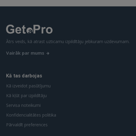
Aizmirsāt paroli?
Atcerēties?
FACEBOOK
Ātrs veids, kā atrast uzticamu izpildītāju jebkuram uzdevumam.
GOOGLE
Vairāk par mums
 Sign in with Apple
Vēl neesat reģistrējies?
Kā tas darbojas
Kā izveidot pasūtījumu
REĢISTRĀCIJA
Kā kļūt par izpildītāju
Servisa noteikumi
Konfidencialitātes politika
Pārvaldīt preferences