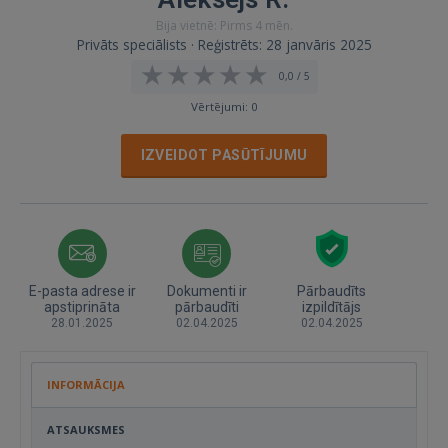
Bija vietnē: Pirms 4 mēn.
Privāts speciālists · Reģistrēts: 28 janvāris 2025
0,0 / 5
Vērtējumi: 0
IZVEIDOT PASŪTĪJUMU
E-pasta adrese ir
Dokumenti ir
Pārbaudīts
apstiprināta
pārbaudīti
izpildītājs
28.01.2025
02.04.2025
02.04.2025
INFORMĀCIJA
ATSAUKSMES