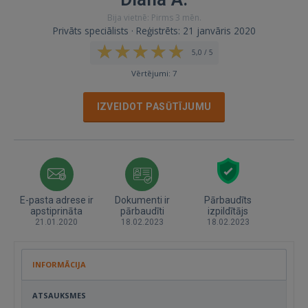
Bija vietnē: Pirms 3 mēn.
Privāts speciālists · Reģistrēts: 21 janvāris 2020
5,0 / 5
Vērtējumi: 7
IZVEIDOT PASŪTĪJUMU
E-pasta adrese ir
Dokumenti ir
Pārbaudīts
apstiprināta
pārbaudīti
izpildītājs
21.01.2020
18.02.2023
18.02.2023
INFORMĀCIJA
ATSAUKSMES