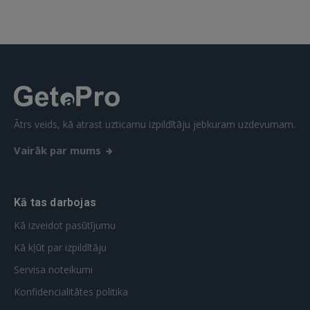
Aizmirsāt paroli?
Atcerēties?
FACEBOOK
GOOGLE
Ātrs veids, kā atrast uzticamu izpildītāju jebkuram uzdevumam.
Vairāk par mums
 Sign in with Apple
Vēl neesat reģistrējies?
Kā tas darbojas
REĢISTRĀCIJA
Kā izveidot pasūtījumu
Kā kļūt par izpildītāju
Servisa noteikumi
Konfidencialitātes politika