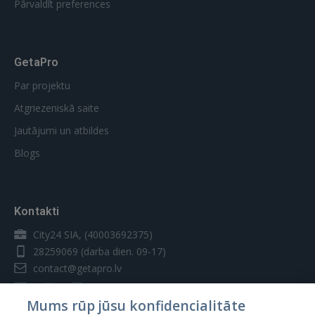
Pārvaldīt preferences
GetaPro
Par projektu
Atgriezeniskā saite
Jautājumi un atbildes
Blogs
Kontakti
City24 SIA, (40003692375)
28259069
(darba dien. 09-17)
contact@getapro.lv
Mums rūp jūsu konfidencialitāte