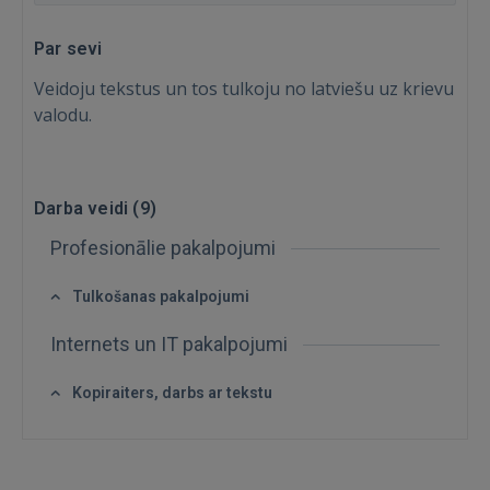
Par sevi
Veidoju tekstus un tos tulkoju no latviešu uz krievu
valodu.
Darba veidi (
9
)
Profesionālie pakalpojumi
Tulkošanas pakalpojumi
Ienākt
Internets un IT pakalpojumi
Kopiraiters, darbs ar tekstu
IENĀKT