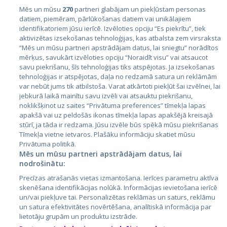
Mēs un mūsu
270
partneri glabājam un piekļūstam personas
datiem, piemēram, pārlūkošanas datiem vai unikālajiem
Valstis
identifikatoriem jūsu ierīcē. Izvēloties opciju “Es piekrītu”, tiek
aktivizētas izsekošanas tehnoloģijas, kas atbalsta zem virsraksta
Igaunija
“Mēs un mūsu partneri apstrādājam datus, lai sniegtu” norādītos
Latvija
mērķus, savukārt izvēloties opciju “Noraidīt visu” vai atsaucot
savu piekrišanu, šīs tehnoloģijas tiks atspējotas. Ja izsekošanas
Lietuva
tehnoloģijas ir atspējotas, daļa no redzamā satura un reklāmām
var nebūt jums tik atbilstoša. Varat atkārtoti piekļūt šai izvēlnei, lai
jebkurā laikā mainītu savu izvēli vai atsauktu piekrišanu,
noklikšķinot uz saites “Privātuma preferences” tīmekļa lapas
apakšā vai uz peldošās ikonas tīmekļa lapas apakšējā kreisajā
stūrī, ja tāda ir redzama. Jūsu izvēle būs spēkā mūsu piekrišanas
Tīmekļa vietne ietvaros. Plašāku informāciju skatiet mūsu
Privātuma politikā.
Mēs un mūsu partneri apstrādājam datus, lai
nodrošinātu:
City24.lv
CVbankas.lt
Precīzas atrašanās vietas izmantošana. Ierīces parametru aktīva
City24.ee
Kainos.lt
skenēšana identifikācijas nolūkā. Informācijas ievietošana ierīcē
GetaPro.lv
Paslaugos.lt
un/vai piekļuve tai. Personalizētas reklāmas un saturs, reklāmu
GetaPro.ee
auto24.ee
un satura efektivitātes novērtēšana, analītiskā informācija par
lietotāju grupām un produktu izstrāde.
Skelbiu.lt
KV.ee