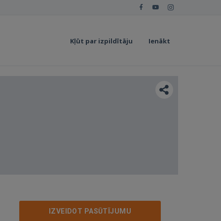
Kļūt par izpildītāju
Ienākt
IZVEIDOT PASŪTĪJUMU