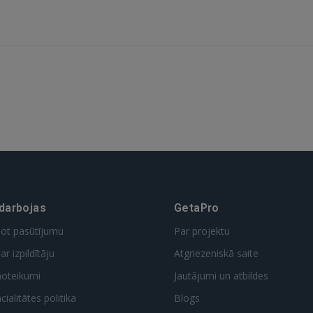
GOOGLE
 Sign in with Apple
Vēl neesat reģistrējies?
REĢISTRĀCIJA
 darbojas
GetaPro
dot pasūtījumu
Par projektu
ar izpildītāju
Atgriezeniskā saite
noteikumi
Jautājumi un atbildes
ialitātes politika
Blogs