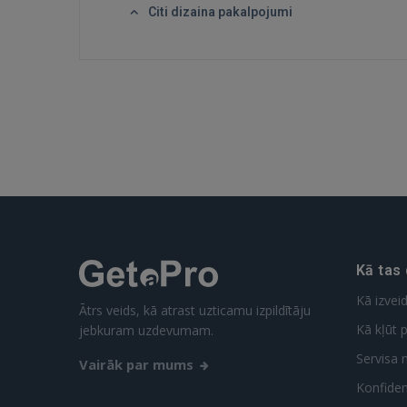
Citi dizaina pakalpojumi
Kā tas
Kā izvei
Ātrs veids, kā atrast uzticamu izpildītāju
Kā kļūt p
jebkuram uzdevumam.
Servisa 
Vairāk par mums
Konfidenc