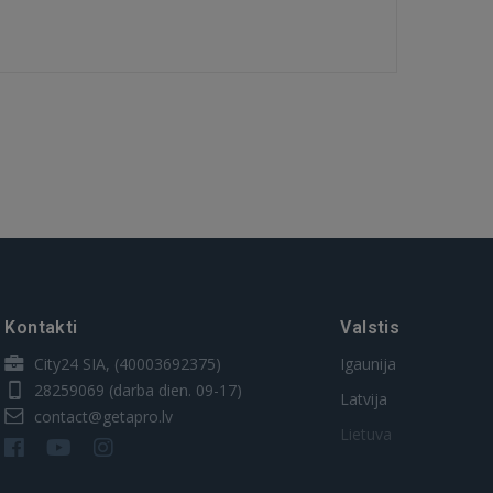
Kontakti
Valstis
City24 SIA, (40003692375)
Igaunija
28259069
(darba dien. 09-17)
Latvija
contact@getapro.lv
Lietuva