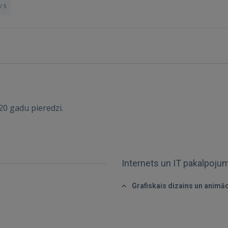
/ 5
Ienākt
 20 gadu pieredzi.
Internets un IT pakalpoju
IENĀKT
Grafiskais dizains un animāc
Aizmirsāt paroli?
Atcerēties?
FACEBOOK