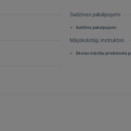
Aizmirsāt paroli?
Atcerēties?
Sadzīves pakalpojumi
FACEBOOK
Auklītes pakalpojumi
Mājskolotāji, instruktori
GOOGLE
Skolas mācību priekšmetu pr
 Sign in with Apple
Vēl neesat reģistrējies?
REĢISTRĀCIJA