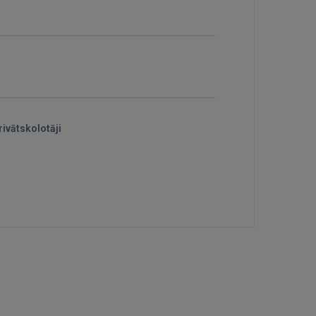
ivātskolotāji