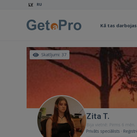
LV
RU
Kā tas darbojas
Skatījumi: 37
Zita T.
Bija vietnē: Pirms 6 mēn.
Privāts speciālists · Reģist