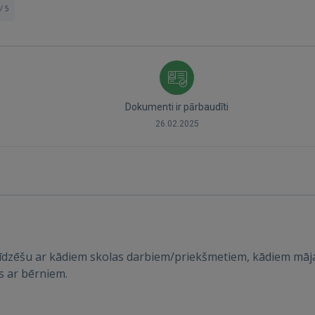
/ 5
Dokumenti ir pārbaudīti
26.02.2025
Ienākt
līdzēšu ar kādiem skolas darbiem/priekšmetiem, kādiem māja
s ar bērniem.
IENĀKT