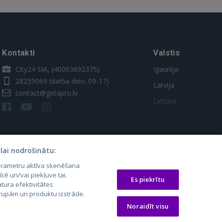
Kontakti
Valstis
City24 SIA, (40003692375)
Igaunija
28259069
(darba dien. 09-17)
Latvija
contact@getapro.lv
Lietuva
lai nodrošinātu:
parametru aktīva skenēšana
īcē un/vai piekļuve tai.
Es piekrītu
tura efektivitātes
 grupām un produktu izstrāde.
os.lt
auto24.ee
Osta.ee
Noraidīt visu
laugos.lt
KV.ee
KuldneBörs.ee