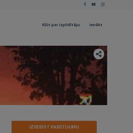
Kļūt par izpildītāju
Ienākt
IZVEIDOT PASŪTĪJUMU