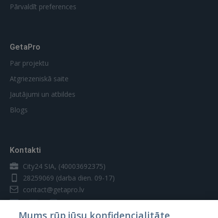
Pārvaldīt preferences
GetaPro
Par projektu
Atgriezeniskā saite
Jautājumi un atbildes
Blogs
Kontakti
City24 SIA, (40003692375)
28259069
(darba dien. 09-17)
contact@getapro.lv
Mums rūp jūsu konfidencialitāte