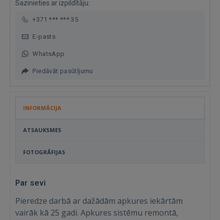
Sazinieties ar izpildītāju:
+371 *** *** 35
E-pasts
WhatsApp
Piedāvāt pasūtījumu
INFORMĀCIJA
ATSAUKSMES
FOTOGRĀFIJAS
Par sevi
Pieredze darbā ar dažādām apkures iekārtām
vairāk kā 25 gadi. Apkures sistēmu remontā,