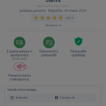
Bija vietnē: Pirms 1 mēn.
Juridiska persona · Reģistrēts: 05 marts 2025
5,0 / 5
Vērtējumi: 8
E-pasta adrese ir
Dokumenti ir
Pārbaudīts
apstiprināta
pārbaudīti
izpildītājs
05.03.2025
Pieņemu karšu
maksājumus
Vairāk informācijas:
Website
Facebook