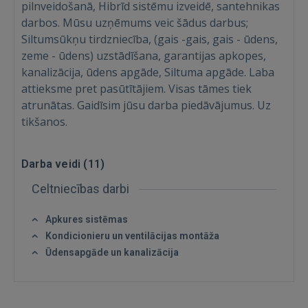
pilnveidošanā, Hibrīd sistēmu izveidē, santehnikas
darbos. Mūsu uzņēmums veic šādus darbus;
Siltumsūkņu tirdzniecība, (gais -gais, gais - ūdens,
Ienākt
zeme - ūdens) uzstādīšana, garantijas apkopes,
kanalizācija, ūdens apgāde, Siltuma apgāde. Laba
attieksme pret pasūtītājiem. Visas tāmes tiek
atrunātas. Gaidīsim jūsu darba piedāvājumus. Uz
tikšanos.
IENĀKT
Darba veidi (
11
)
Aizmirsāt paroli?
Atcerēties?
Celtniecības darbi
Apkures sistēmas
FACEBOOK
Kondicionieru un ventilācijas montāža
Ūdensapgāde un kanalizācija
GOOGLE