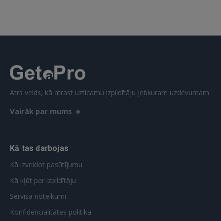
 Sign in with Apple
Vēl neesat reģistrējies?
REĢISTRĀCIJA
Ātrs veids, kā atrast uzticamu izpildītāju jebkuram uzdevumam.
Vairāk par mums
Kā tas darbojas
Kā izveidot pasūtījumu
Kā kļūt par izpildītāju
Servisa noteikumi
Konfidencialitātes politika