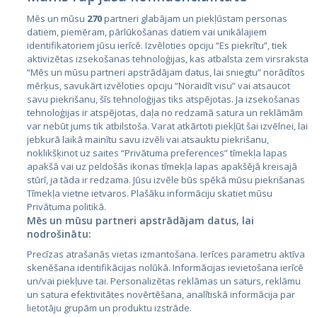
Mēs un mūsu
270
partneri glabājam un piekļūstam personas
datiem, piemēram, pārlūkošanas datiem vai unikālajiem
Valstis
identifikatoriem jūsu ierīcē. Izvēloties opciju “Es piekrītu”, tiek
aktivizētas izsekošanas tehnoloģijas, kas atbalsta zem virsraksta
Igaunija
“Mēs un mūsu partneri apstrādājam datus, lai sniegtu” norādītos
Latvija
mērķus, savukārt izvēloties opciju “Noraidīt visu” vai atsaucot
savu piekrišanu, šīs tehnoloģijas tiks atspējotas. Ja izsekošanas
Lietuva
tehnoloģijas ir atspējotas, daļa no redzamā satura un reklāmām
var nebūt jums tik atbilstoša. Varat atkārtoti piekļūt šai izvēlnei, lai
jebkurā laikā mainītu savu izvēli vai atsauktu piekrišanu,
noklikšķinot uz saites “Privātuma preferences” tīmekļa lapas
apakšā vai uz peldošās ikonas tīmekļa lapas apakšējā kreisajā
stūrī, ja tāda ir redzama. Jūsu izvēle būs spēkā mūsu piekrišanas
Tīmekļa vietne ietvaros. Plašāku informāciju skatiet mūsu
Privātuma politikā.
Mēs un mūsu partneri apstrādājam datus, lai
nodrošinātu:
City24.lv
CVbankas.lt
Precīzas atrašanās vietas izmantošana. Ierīces parametru aktīva
City24.ee
Kainos.lt
skenēšana identifikācijas nolūkā. Informācijas ievietošana ierīcē
GetaPro.lv
Paslaugos.lt
un/vai piekļuve tai. Personalizētas reklāmas un saturs, reklāmu
GetaPro.ee
auto24.ee
un satura efektivitātes novērtēšana, analītiskā informācija par
lietotāju grupām un produktu izstrāde.
Skelbiu.lt
KV.ee