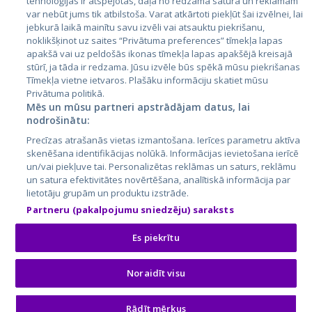
tehnoloģijas ir atspējotas, daļa no redzamā satura un reklāmām
var nebūt jums tik atbilstoša. Varat atkārtoti piekļūt šai izvēlnei, lai
jebkurā laikā mainītu savu izvēli vai atsauktu piekrišanu,
noklikšķinot uz saites “Privātuma preferences” tīmekļa lapas
apakšā vai uz peldošās ikonas tīmekļa lapas apakšējā kreisajā
stūrī, ja tāda ir redzama. Jūsu izvēle būs spēkā mūsu piekrišanas
Tīmekļa vietne ietvaros. Plašāku informāciju skatiet mūsu
Privātuma politikā.
Mēs un mūsu partneri apstrādājam datus, lai
nodrošinātu:
City24.lv
CVbankas.lt
Precīzas atrašanās vietas izmantošana. Ierīces parametru aktīva
City24.ee
Kainos.lt
skenēšana identifikācijas nolūkā. Informācijas ievietošana ierīcē
GetaPro.lv
Paslaugos.lt
un/vai piekļuve tai. Personalizētas reklāmas un saturs, reklāmu
GetaPro.ee
auto24.ee
un satura efektivitātes novērtēšana, analītiskā informācija par
lietotāju grupām un produktu izstrāde.
Skelbiu.lt
KV.ee
Partneru (pakalpojumu sniedzēju) saraksts
Autoplius.lt
Osta.ee
Aruodas.lt
KuldneBörs.ee
Es piekrītu
Noraidīt visu
© 2026 GetaPro. Visas tiesības aizsargātas.
Natālija
PIEDĀVĀT PASŪTĪJUMU
Rādīt mērķus