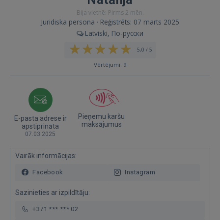
Bija vietnē: Pirms 2 mēn.
Juridiska persona · Reģistrēts: 07 marts 2025
Latviski, По-русски
5,0 / 5
Vērtējumi: 9
Pieņemu karšu
E-pasta adrese ir
maksājumus
apstiprināta
07.03.2025
Vairāk informācijas:
Facebook
Instagram
Sazinieties ar izpildītāju:
+371 *** *** 02