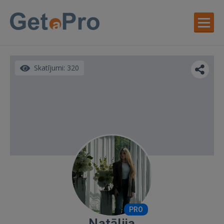
Skatījumi: 320
PRO
Natālija