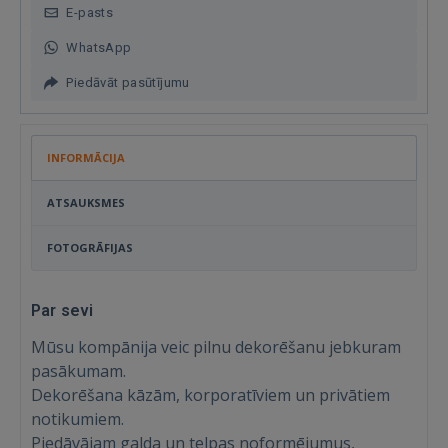
E-pasts
WhatsApp
Piedāvāt pasūtījumu
INFORMĀCIJA
ATSAUKSMES
FOTOGRĀFIJAS
Par sevi
Mūsu kompānija veic pilnu dekorēšanu jebkuram
pasākumam.
Dekorēšana kāzām, korporatīviem un privātiem
notikumiem.
Ienākt
Piedāvājam galda un telpas noformējumus,