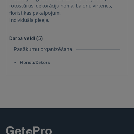
fotostūrus, dekorāciju noma, balonu virtenes,
floristikas pakalpojumi.
Individuāla pieeja.
Darba veidi (
5
)
IENĀKT
Pasākumu organizēšana
Aizmirsāt paroli?
Atcerēties?
Floristi/Dekors
FACEBOOK
GOOGLE
 Sign in with Apple
Vēl neesat reģistrējies?