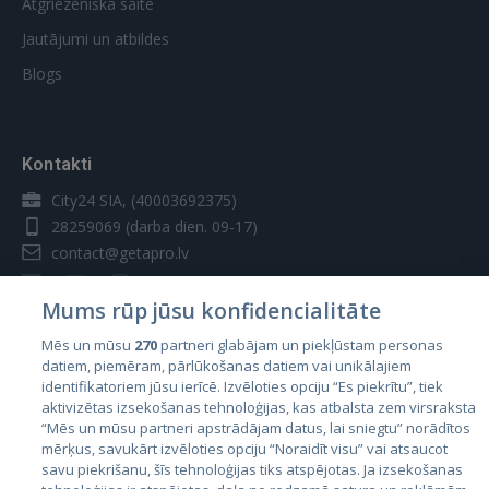
Atgriezeniskā saite
Jautājumi un atbildes
Blogs
Kontakti
City24 SIA, (40003692375)
28259069
(darba dien. 09-17)
contact@getapro.lv
Mums rūp jūsu konfidencialitāte
Mēs un mūsu
270
partneri glabājam un piekļūstam personas
datiem, piemēram, pārlūkošanas datiem vai unikālajiem
Valstis
identifikatoriem jūsu ierīcē. Izvēloties opciju “Es piekrītu”, tiek
aktivizētas izsekošanas tehnoloģijas, kas atbalsta zem virsraksta
Igaunija
“Mēs un mūsu partneri apstrādājam datus, lai sniegtu” norādītos
Latvija
mērķus, savukārt izvēloties opciju “Noraidīt visu” vai atsaucot
savu piekrišanu, šīs tehnoloģijas tiks atspējotas. Ja izsekošanas
Lietuva