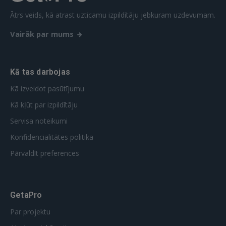
REĢISTRĀCIJA
Ātrs veids, kā atrast uzticamu izpildītāju jebkuram uzdevumam.
Vairāk par mums
Kā tas darbojas
Kā izveidot pasūtījumu
Kā kļūt par izpildītāju
Servisa noteikumi
Konfidencialitātes politika
Pārvaldīt preferences
GetaPro
Par projektu