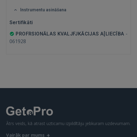
Instrumentu asināšana
GOOGLE
Sertifikāti
 Sign in with Apple
-
PROFRSIONĀLAS KVALJFJKĀCIJAS A[LIECĪBA
061928
Vēl neesat reģistrējies?
REĢISTRĀCIJA
Ātrs veids, kā atrast uzticamu izpildītāju jebkuram uzdevumam.
Vairāk par mums