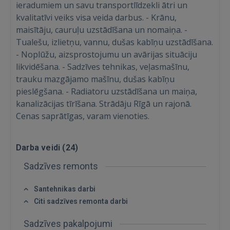
ieradumiem un savu transportlīdzekli ātri un
kvalitatīvi veiks visa veida darbus. - Krānu,
maisītāju, cauruļu uzstādīšana un nomaiņa. -
Tualešu, izlietņu, vannu, dušas kabīņu uzstādīšana.
- Noplūžu, aizsprostojumu un avārijas situāciju
likvidēšana. - Sadzīves tehnikas, veļasmašīnu,
trauku mazgājamo mašīnu, dušas kabīņu
Ienākt
pieslēgšana. - Radiatoru uzstādīšana un maiņa,
kanalizācijas tīrīšana. Strādāju Rīgā un rajonā.
Cenas saprātīgas, varam vienoties.
Darba veidi (
24
)
Sadzīves remonts
IENĀKT
Santehnikas darbi
Aizmirsāt paroli?
Atcerēties?
Citi sadzīves remonta darbi
Sadzīves pakalpojumi
FACEBOOK