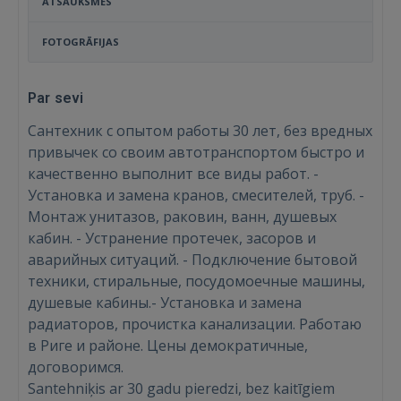
ATSAUKSMES
FOTOGRĀFIJAS
Par sevi
Сантехник с опытом работы 30 лет, без вредных
привычек со своим автотранспортом быстро и
качественно выполнит все виды работ. -
Установка и замена кранов, смесителей, труб. -
Монтаж унитазов, раковин, ванн, душевых
кабин. - Устранение протечек, засоров и
аварийных ситуаций. - Подключение бытовой
техники, стиральные, посудомоечные машины,
душевые кабины.- Установка и замена
радиаторов, прочистка канализации. Работаю
в Риге и районе. Цены демократичные,
договоримся.
Santehniķis ar 30 gadu pieredzi, bez kaitīgiem