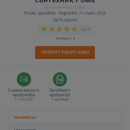
Bija vietnē: Pirms 11 mēn.
Privāts speciālists · Reģistrēts: 11 marts 2025
По-русски
5,0 / 5
Vērtējumi: 8
IZVEIDOT PASŪTĪJUMU
E-pasta adrese ir
Sertifikāti ir
apstiprināta
apstiprināti
11.03.2025
1 sertifikāti
INFORMĀCIJA