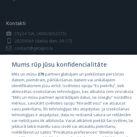
Kontakti
City24 SIA, (40003692375)
28259069
(darba dien. 09-17)
contact@getapro.lv
Mums rūp jūsu konfidencialitāte
Mēs un mūsu
270
partneri glabājam un piekļūstam personas
datiem, piemēram, pārlūkošanas datiem vai unikālajiem
Valstis
identifikatoriem jūsu ierīcē. Izvēloties opciju “Es piekrītu”, tiek
aktivizētas izsekošanas tehnoloģijas, kas atbalsta zem virsraksta
Igaunija
“Mēs un mūsu partneri apstrādājam datus, lai sniegtu” norādītos
Latvija
mērķus, savukārt izvēloties opciju “Noraidīt visu” vai atsaucot
savu piekrišanu, šīs tehnoloģijas tiks atspējotas. Ja izsekošanas
Lietuva
tehnoloģijas ir atspējotas, daļa no redzamā satura un reklāmām
var nebūt jums tik atbilstoša. Varat atkārtoti piekļūt šai izvēlnei, lai
jebkurā laikā mainītu savu izvēli vai atsauktu piekrišanu,
noklikšķinot uz saites “Privātuma preferences” tīmekļa lapas