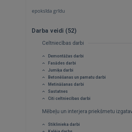
epoksīda grīdu
Darba veidi (
52
)
Celtniecības darbi
Demontāžas darbi
Fasādes darbi
Jumiķa darbi
Betonēšanas un pamatu darbi
Metināšanas darbi
Sastatnes
Citi celtniecības darbi
Mēbeļu un interjera priekšmetu izgat
Stiklinieka darbi
Kalēja darbs