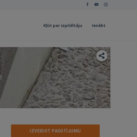
Kļūt par izpildītāju
Ienākt
IZVEIDOT PASŪTĪJUMU