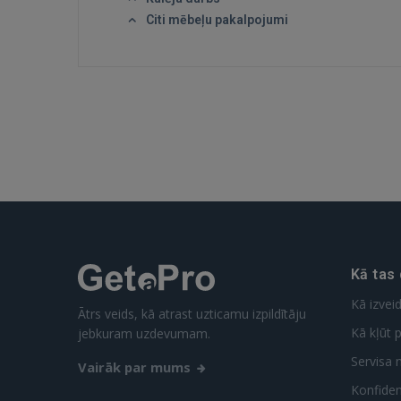
Citi mēbeļu pakalpojumi
Kā tas
Kā izvei
Ātrs veids, kā atrast uzticamu izpildītāju
Kā kļūt p
jebkuram uzdevumam.
Servisa 
Vairāk par mums
Konfidenc