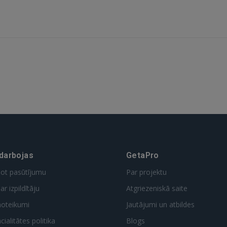
 darbojas
GetaPro
dot pasūtījumu
Par projektu
ar izpildītāju
Atgriezeniskā saite
noteikumi
Jautājumi un atbildes
ialitātes politika
Blogs