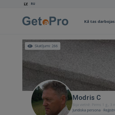
LV
RU
Kā tas darbojas
Skatījumi: 266
Modris C
Bija vietnē: Pirms 1 g., 3
Juridiska persona · Reģistr