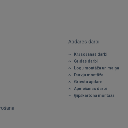
IENĀKT
Apdares darbi
Aizmirsāt paroli?
Atcerēties?
Krāsošanas darbi
FACEBOOK
Grīdas darbi
Logu montāža un maiņa
Durvju montāža
GOOGLE
Griestu apdare
Apmešanas darbi
 Sign in with Apple
Ģipškartona montāža
Vēl neesat reģistrējies?
avošana
REĢISTRĀCIJA