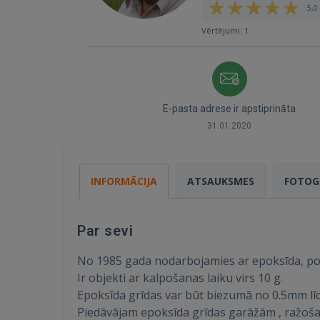
5,0 
Vērtējumi: 1
E-pasta adrese ir apstiprināta
31.01.2020
INFORMĀCIJA
ATSAUKSMES
FOTOG
Par sevi
No 1985 gada nodarbojamies ar epoksīda, po
Ir objekti ar kalpošanas laiku virs 10 g.
Epoksīda grīdas var būt biezumā no 0.5mm lī
Piedāvājam epoksīda grīdas garāžām , ražoš