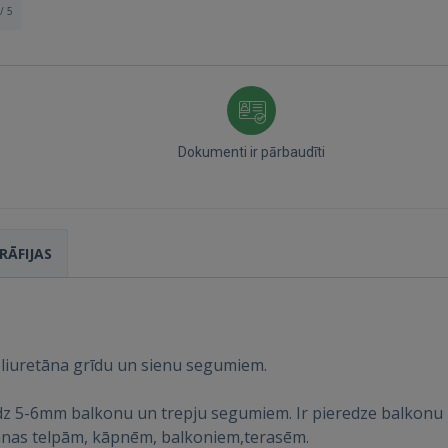
/ 5
Dokumenti ir pārbaudīti
RĀFIJAS
liuretāna grīdu un sienu segumiem.
Ienākt
dz 5-6mm balkonu un trepju segumiem. Ir pieredze balkonu h
anas telpām, kāpnēm, balkoniem,terasēm.