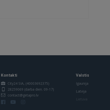
Kontakti
Valstis
City24 SIA, (40003692375)
Igaunija
28259069
(darba dien. 09-17)
Latvija
contact@getapro.lv
Lietuva