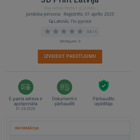
Bija vietnē: Pirms 1 g., 2 mēn.
Juridiska persona · Reģistrēts: 01 aprīlis 2025
Latviski, По-русски
0,0 / 5
Vērtējumi: 0
IZVEIDOT PASŪTĪJUMU
E-pasta adrese ir
Dokumenti ir
Pārbaudīts
apstiprināta
pārbaudīti
izpildītājs
01.04.2025
INFORMĀCIJA