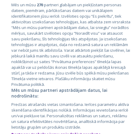
Mēs un mūsu
270
partneri glabājam un piekļūstam personas
datiem, piemēram, pārlūkošanas datiem vai unikālajiem
Valstis
identifikatoriem jūsu ierīcē. Izvēloties opciju “Es piekrītu”, tiek
aktivizētas izsekošanas tehnoloģijas, kas atbalsta zem virsraksta
Igaunija
“Mēs un mūsu partneri apstrādājam datus, lai sniegtu” norādītos
Latvija
mērķus, savukārt izvēloties opciju “Noraidīt visu” vai atsaucot
savu piekrišanu, šīs tehnoloģijas tiks atspējotas. Ja izsekošanas
Lietuva
tehnoloģijas ir atspējotas, daļa no redzamā satura un reklāmām
var nebūt jums tik atbilstoša. Varat atkārtoti piekļūt šai izvēlnei, lai
jebkurā laikā mainītu savu izvēli vai atsauktu piekrišanu,
noklikšķinot uz saites “Privātuma preferences” tīmekļa lapas
apakšā vai uz peldošās ikonas tīmekļa lapas apakšējā kreisajā
stūrī, ja tāda ir redzama. Jūsu izvēle būs spēkā mūsu piekrišanas
Tīmekļa vietne ietvaros. Plašāku informāciju skatiet mūsu
Privātuma politikā.
Mēs un mūsu partneri apstrādājam datus, lai
nodrošinātu:
City24.lv
CVbankas.lt
Precīzas atrašanās vietas izmantošana. Ierīces parametru aktīva
City24.ee
Kainos.lt
skenēšana identifikācijas nolūkā. Informācijas ievietošana ierīcē
GetaPro.lv
Paslaugos.lt
un/vai piekļuve tai. Personalizētas reklāmas un saturs, reklāmu
GetaPro.ee
auto24.ee
un satura efektivitātes novērtēšana, analītiskā informācija par
lietotāju grupām un produktu izstrāde.
Skelbiu.lt
KV.ee