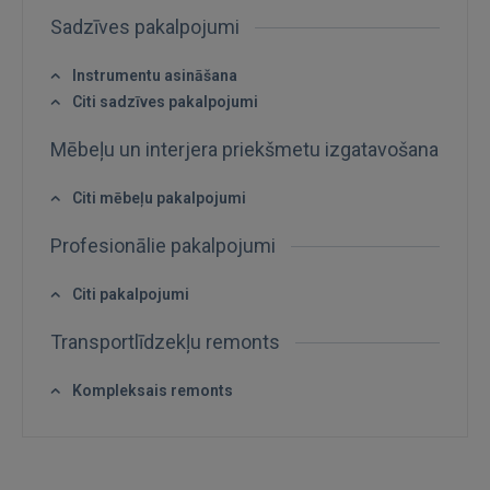
Sadzīves pakalpojumi
Aizmirsāt paroli?
Atcerēties?
Instrumentu asināšana
Citi sadzīves pakalpojumi
FACEBOOK
Mēbeļu un interjera priekšmetu izgatavošana
GOOGLE
Citi mēbeļu pakalpojumi
 Sign in with Apple
Profesionālie pakalpojumi
Vēl neesat reģistrējies?
Citi pakalpojumi
REĢISTRĀCIJA
Transportlīdzekļu remonts
Kompleksais remonts