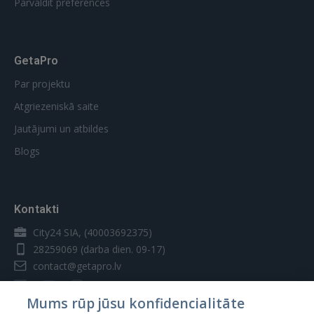
Pārvaldīt preferences
GetaPro
Par projektu
Atgriezeniskā saite
Jautājumi un atbildes
Blogs
Kontakti
City24 SIA, (40003692375)
28259069
(darba dien. 09-17)
contact@getapro.lv
Mums rūp jūsu konfidencialitāte