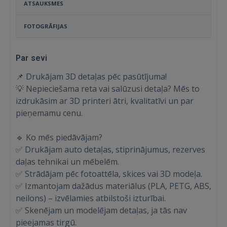
ATSAUKSMES
FOTOGRĀFIJAS
Par sevi
📌 Drukājam 3D detaļas pēc pasūtījuma!
💡 Nepieciešama reta vai salūzusi detaļa? Mēs to
izdrukāsim ar 3D printeri ātri, kvalitatīvi un par
pieņemamu cenu.
🔹 Ko mēs piedāvājam?
✅ Drukājam auto detaļas, stiprinājumus, rezerves
daļas tehnikai un mēbelēm.
✅ Strādājam pēc fotoattēla, skices vai 3D modeļa.
✅ Izmantojam dažādus materiālus (PLA, PETG, ABS,
neilons) – izvēlamies atbilstoši izturībai.
✅ Skenējam un modelējam detaļas, ja tās nav
pieejamas tirgū.