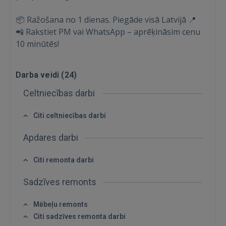
📦 Ražošana no 1 dienas. Piegāde visā Latvijā 📍
📲 Rakstiet PM vai WhatsApp – aprēķināsim cenu
10 minūtēs!
Darba veidi (
24
)
Celtniecības darbi
Citi celtniecības darbi
Apdares darbi
Ienākt
Citi remonta darbi
Sadzīves remonts
Mēbeļu remonts
Citi sadzīves remonta darbi
IENĀKT