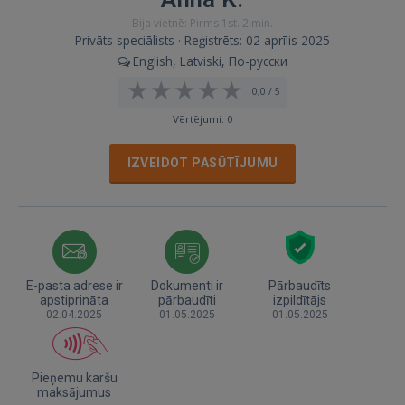
Bija vietnē: Pirms 1st. 2 min.
Privāts speciālists · Reģistrēts: 02 aprīlis 2025
English, Latviski, По-русски
0,0 / 5
Vērtējumi: 0
IZVEIDOT PASŪTĪJUMU
E-pasta adrese ir
Dokumenti ir
Pārbaudīts
apstiprināta
pārbaudīti
izpildītājs
02.04.2025
01.05.2025
01.05.2025
Pieņemu karšu
maksājumus