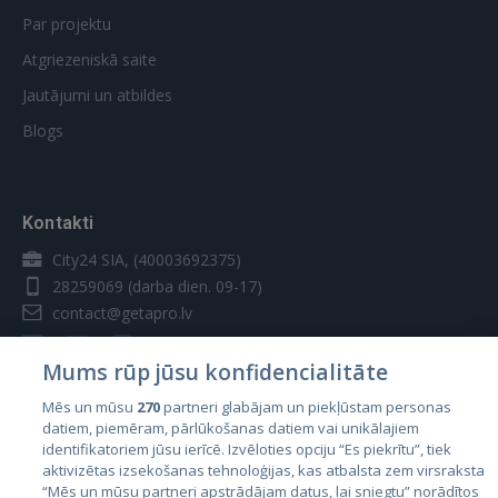
Par projektu
Atgriezeniskā saite
Jautājumi un atbildes
Blogs
Kontakti
City24 SIA, (40003692375)
28259069
(darba dien. 09-17)
contact@getapro.lv
Mums rūp jūsu konfidencialitāte
Mēs un mūsu
270
partneri glabājam un piekļūstam personas
datiem, piemēram, pārlūkošanas datiem vai unikālajiem
Valstis
identifikatoriem jūsu ierīcē. Izvēloties opciju “Es piekrītu”, tiek
aktivizētas izsekošanas tehnoloģijas, kas atbalsta zem virsraksta
Igaunija
“Mēs un mūsu partneri apstrādājam datus, lai sniegtu” norādītos