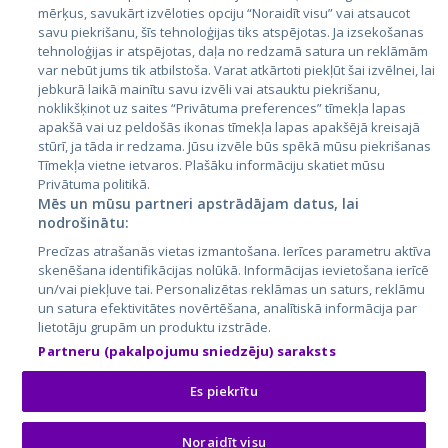
Latvija
mērķus, savukārt izvēloties opciju “Noraidīt visu” vai atsaucot
savu piekrišanu, šīs tehnoloģijas tiks atspējotas. Ja izsekošanas
Lietuva
tehnoloģijas ir atspējotas, daļa no redzamā satura un reklāmām
var nebūt jums tik atbilstoša. Varat atkārtoti piekļūt šai izvēlnei, lai
jebkurā laikā mainītu savu izvēli vai atsauktu piekrišanu,
noklikšķinot uz saites “Privātuma preferences” tīmekļa lapas
apakšā vai uz peldošās ikonas tīmekļa lapas apakšējā kreisajā
stūrī, ja tāda ir redzama. Jūsu izvēle būs spēkā mūsu piekrišanas
Tīmekļa vietne ietvaros. Plašāku informāciju skatiet mūsu
Privātuma politikā.
Mēs un mūsu partneri apstrādājam datus, lai
nodrošinātu:
City24.lv
CVbankas.lt
Precīzas atrašanās vietas izmantošana. Ierīces parametru aktīva
City24.ee
Kainos.lt
skenēšana identifikācijas nolūkā. Informācijas ievietošana ierīcē
GetaPro.lv
Paslaugos.lt
un/vai piekļuve tai. Personalizētas reklāmas un saturs, reklāmu
GetaPro.ee
auto24.ee
un satura efektivitātes novērtēšana, analītiskā informācija par
lietotāju grupām un produktu izstrāde.
Skelbiu.lt
KV.ee
Partneru (pakalpojumu sniedzēju) saraksts
Autoplius.lt
Osta.ee
Aruodas.lt
KuldneBörs.ee
Es piekrītu
Noraidīt visu