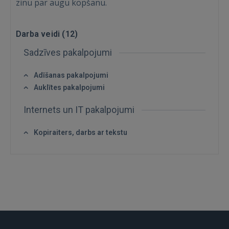
zinu par augu kopšanu.
Ienākt
Darba veidi (
12
)
Sadzīves pakalpojumi
Adīšanas pakalpojumi
IENĀKT
Auklītes pakalpojumi
Internets un IT pakalpojumi
Aizmirsāt paroli?
Atcerēties?
Kopiraiters, darbs ar tekstu
FACEBOOK
GOOGLE
 Sign in with Apple
Vēl neesat reģistrējies?