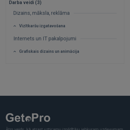
Darba veidi (
3
)
Dizains, māksla, reklāma
Vizītkaršu izgatavošana
Internets un IT pakalpojumi
Grafiskais dizains un animācija
Ienākt
IENĀKT
Aizmirsāt paroli?
Atcerēties?
Ātrs veids, kā atrast uzticamu izpildītāju jebkuram uzdevumam.