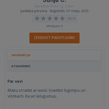
Bija vietnē: Pirms 1 g., 3 mēn.
Juridiska persona · Reģistrēts: 07 maijs 2025
0,0 / 5
Vērtējumi: 0
IZVEIDOT PASŪTĪJUMU
INFORMĀCIJA
ATSAUKSMES
Par sevi
Maku stradat ar excel. Izveidot logotipu un
vizitkarti. Ka ari ielugumus,