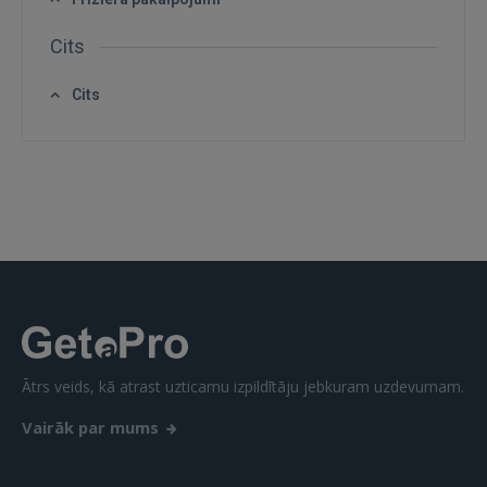
Cits
IENĀKT
Cits
Aizmirsāt paroli?
Atcerēties?
FACEBOOK
GOOGLE
 Sign in with Apple
Ātrs veids, kā atrast uzticamu izpildītāju jebkuram uzdevumam.
Vēl neesat reģistrējies?
Vairāk par mums
REĢISTRĀCIJA