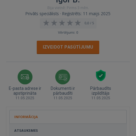
Bija vietnē: Pirms 3 mēn.
Privāts speciālists · Reģistrēts: 11 maijs 2025
0,0 / 5
Vērtējumi: 0
IZVEIDOT PASŪTĪJUMU
E-pasta adrese ir
Dokumenti ir
Pārbaudīts
apstiprināta
pārbaudīti
izpildītājs
11.05.2025
11.05.2025
11.05.2025
INFORMĀCIJA
ATSAUKSMES