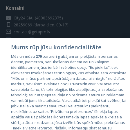
Kontakti
City24 SIA, (40003692375)
28259069
(darba dien. 09-17)
contact@getapro.lv
Mums rūp jūsu konfidencialitāte
Mēs un mūsu
270
partneri glabājam un piekļūstam personas
datiem, piemēram, pārlūkošanas datiem vai unikālajiem
Valstis
identifikatoriem jūsu ierīcē. Izvēloties opciju “Es piekrītu”, tiek
aktivizētas izsekošanas tehnoloģijas, kas atbalsta zem virsraksta
Igaunija
“Mēs un mūsu partneri apstrādājam datus, lai sniegtu” norādītos
Latvija
mērķus, savukārt izvēloties opciju “Noraidīt visu” vai atsaucot
savu piekrišanu, šīs tehnoloģijas tiks atspējotas. Ja izsekošanas
Lietuva
tehnoloģijas ir atspējotas, daļa no redzamā satura un reklāmām
var nebūt jums tik atbilstoša. Varat atkārtoti piekļūt šai izvēlnei, lai
jebkurā laikā mainītu savu izvēli vai atsauktu piekrišanu,
noklikšķinot uz saites “Privātuma preferences” tīmekļa lapas
apakšā vai uz peldošās ikonas tīmekļa lapas apakšējā kreisajā
stūrī, ja tāda ir redzama. Jūsu izvēle būs spēkā mūsu piekrišanas
Tīmekļa vietne ietvaros. Plašāku informāciju skatiet mūsu