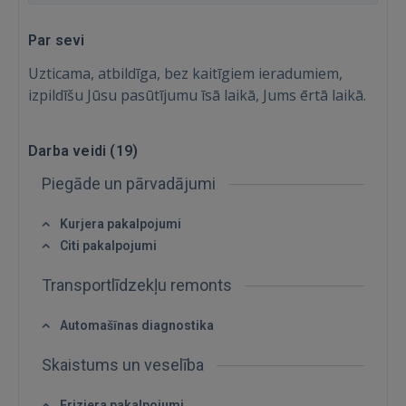
Par sevi
Uzticama, atbildīga, bez kaitīgiem ieradumiem,
izpildīšu Jūsu pasūtījumu īsā laikā, Jums ērtā laikā.
Darba veidi (
19
)
Piegāde un pārvadājumi
Kurjera pakalpojumi
Citi pakalpojumi
Transportlīdzekļu remonts
Automašīnas diagnostika
Ienākt
Skaistums un veselība
Friziera pakalpojumi