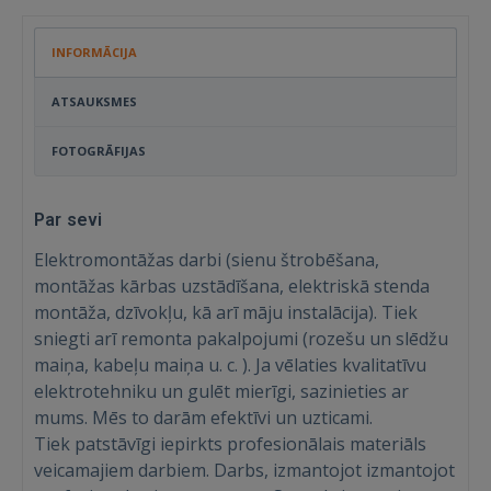
INFORMĀCIJA
ATSAUKSMES
FOTOGRĀFIJAS
Par sevi
Elektromontāžas darbi (sienu štrobēšana,
montāžas kārbas uzstādīšana, elektriskā stenda
montāža, dzīvokļu, kā arī māju instalācija). Tiek
sniegti arī remonta pakalpojumi (rozešu un slēdžu
maiņa, kabeļu maiņa u. c. ). Ja vēlaties kvalitatīvu
elektrotehniku ​​un gulēt mierīgi, sazinieties ar
mums. Mēs to darām efektīvi un uzticami.
Tiek patstāvīgi iepirkts profesionālais materiāls
veicamajiem darbiem. Darbs, izmantojot izmantojot