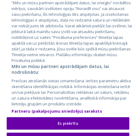
“Mēs un mūsu partneri apstrādājam datus, lai sniegtu” norādītos
Latvija
mērķus, savukārt izvēloties opciju “Noraidīt visu” vai atsaucot
savu piekrišanu, šīs tehnoloģijas tiks atspējotas. Ja izsekošanas
Lietuva
tehnoloģijas ir atspējotas, daļa no redzamā satura un reklāmām
var nebūt jums tik atbilstoša. Varat atkārtoti piekļūt šai izvēlnei, lai
jebkurā laikā mainītu savu izvēli vai atsauktu piekrišanu,
noklikšķinot uz saites “Privātuma preferences” tīmekļa lapas
apakšā vai uz peldošās ikonas tīmekļa lapas apakšējā kreisajā
stūrī, ja tāda ir redzama. Jūsu izvēle būs spēkā mūsu piekrišanas
Tīmekļa vietne ietvaros. Plašāku informāciju skatiet mūsu
Privātuma politikā.
Mēs un mūsu partneri apstrādājam datus, lai
nodrošinātu:
City24.lv
CVbankas.lt
Precīzas atrašanās vietas izmantošana. Ierīces parametru aktīva
City24.ee
Kainos.lt
skenēšana identifikācijas nolūkā. Informācijas ievietošana ierīcē
GetaPro.lv
Paslaugos.lt
un/vai piekļuve tai. Personalizētas reklāmas un saturs, reklāmu
GetaPro.ee
auto24.ee
un satura efektivitātes novērtēšana, analītiskā informācija par
lietotāju grupām un produktu izstrāde.
Skelbiu.lt
KV.ee
Partneru (pakalpojumu sniedzēju) saraksts
Autoplius.lt
Osta.ee
Aruodas.lt
KuldneBörs.ee
Es piekrītu