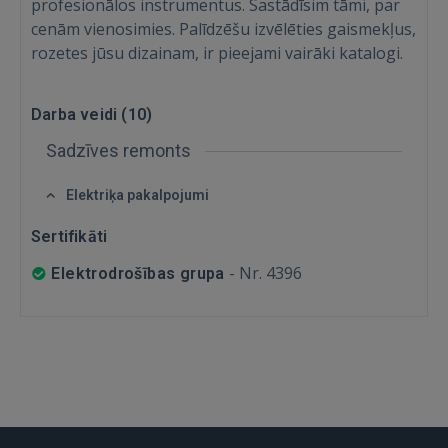
profesionālos instrumentus. Sastādīsim tāmi, par
Ienākt
cenām vienosimies. Palīdzēšu izvēlēties gaismekļus,
rozetes jūsu dizainam, ir pieejami vairāki katalogi.
Darba veidi (
10
)
Sadzīves remonts
IENĀKT
Elektriķa pakalpojumi
Aizmirsāt paroli?
Atcerēties?
Sertifikāti
-
Nr. 4396
Elektrodrošības grupa
FACEBOOK
GOOGLE
 Sign in with Apple