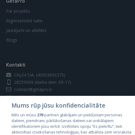
GetaPro
Par projektu
Atgriezeniskā saite
Jautājumi un atbildes
Blogs
Kontakti
City24 SIA, (40003692375)
28259069
(darba dien. 09-17)
contact@getapro.lv
Mums rūp jūsu konfidencialitāte
Mēs un mūsu
270
partneri glabājam un piekļūstam personas
datiem, piemēram, pārlūkošanas datiem vai unikālajiem
Valstis
identifikatoriem jūsu ierīcē. Izvēloties opciju “Es piekrītu”, tiek
aktivizētas izsekošanas tehnoloģijas, kas atbalsta zem virsraksta
Igaunija