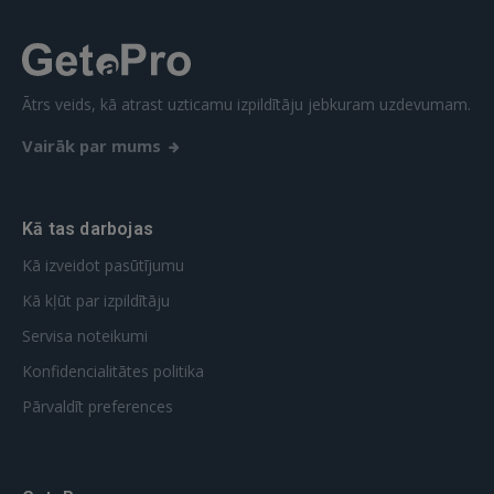
Vēl neesat reģistrējies?
REĢISTRĀCIJA
Ātrs veids, kā atrast uzticamu izpildītāju jebkuram uzdevumam.
Vairāk par mums
Kā tas darbojas
Kā izveidot pasūtījumu
Kā kļūt par izpildītāju
Servisa noteikumi
Konfidencialitātes politika
Pārvaldīt preferences