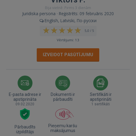
Bija vietnē: Pirms 3 dienām
Juridiska persona · Reģistrēts: 09 februāris 2020
English, Latviski, По-русски
5,0 / 5
Vērtējumi: 13
IZVEIDOT PASŪTĪJUMU
E-pasta adrese ir
Dokumenti ir
Sertifikāti ir
apstiprināta
pārbaudīti
apstiprināti
09.02.2020
1 sertifikāti
Pieņemu karšu
Pārbaudīts
maksājumus
izpildītājs