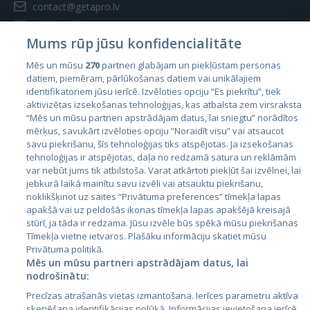
contact@getapro.lv
Mums rūp jūsu konfidencialitāte
Mēs un mūsu
270
partneri glabājam un piekļūstam personas
datiem, piemēram, pārlūkošanas datiem vai unikālajiem
Valstis
identifikatoriem jūsu ierīcē. Izvēloties opciju “Es piekrītu”, tiek
aktivizētas izsekošanas tehnoloģijas, kas atbalsta zem virsraksta
Igaunija
“Mēs un mūsu partneri apstrādājam datus, lai sniegtu” norādītos
Latvija
mērķus, savukārt izvēloties opciju “Noraidīt visu” vai atsaucot
savu piekrišanu, šīs tehnoloģijas tiks atspējotas. Ja izsekošanas
Lietuva
tehnoloģijas ir atspējotas, daļa no redzamā satura un reklāmām
var nebūt jums tik atbilstoša. Varat atkārtoti piekļūt šai izvēlnei, lai
jebkurā laikā mainītu savu izvēli vai atsauktu piekrišanu,
noklikšķinot uz saites “Privātuma preferences” tīmekļa lapas
apakšā vai uz peldošās ikonas tīmekļa lapas apakšējā kreisajā
stūrī, ja tāda ir redzama. Jūsu izvēle būs spēkā mūsu piekrišanas
Tīmekļa vietne ietvaros. Plašāku informāciju skatiet mūsu
Privātuma politikā.
Mēs un mūsu partneri apstrādājam datus, lai
nodrošinātu:
City24.lv
CVbankas.lt
Precīzas atrašanās vietas izmantošana. Ierīces parametru aktīva
City24.ee
Kainos.lt
skenēšana identifikācijas nolūkā. Informācijas ievietošana ierīcē