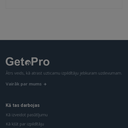
IENĀKT
Aizmirsāt paroli?
Atcerēties?
FACEBOOK
GOOGLE
Ātrs veids, kā atrast uzticamu izpildītāju jebkuram uzdevumam.
 Sign in with Apple
Vairāk par mums
Vēl neesat reģistrējies?
REĢISTRĀCIJA
Kā tas darbojas
Kā izveidot pasūtījumu
Kā kļūt par izpildītāju