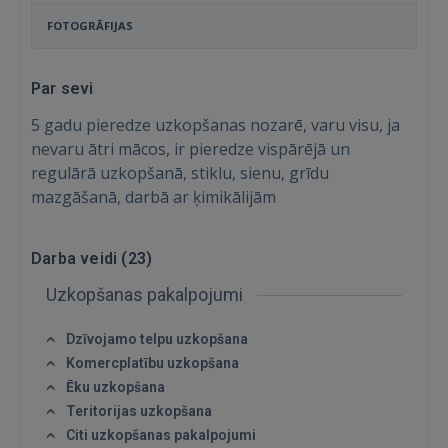
FOTOGRĀFIJAS
Par sevi
5 gadu pieredze uzkopšanas nozarē, varu visu, ja
nevaru ātri mācos, ir pieredze vispārējā un
regulārā uzkopšanā, stiklu, sienu, grīdu
mazgāšanā, darbā ar ķimikālijām
Darba veidi (
23
)
Uzkopšanas pakalpojumi
Ienākt
Dzīvojamo telpu uzkopšana
Komercplatību uzkopšana
Ēku uzkopšana
Teritorijas uzkopšana
Citi uzkopšanas pakalpojumi