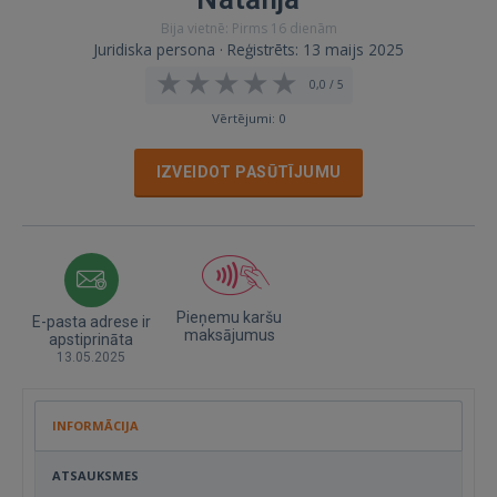
Bija vietnē: Pirms 16 dienām
Juridiska persona · Reģistrēts: 13 maijs 2025
0,0 / 5
Vērtējumi: 0
IZVEIDOT PASŪTĪJUMU
Pieņemu karšu
E-pasta adrese ir
maksājumus
apstiprināta
13.05.2025
INFORMĀCIJA
ATSAUKSMES