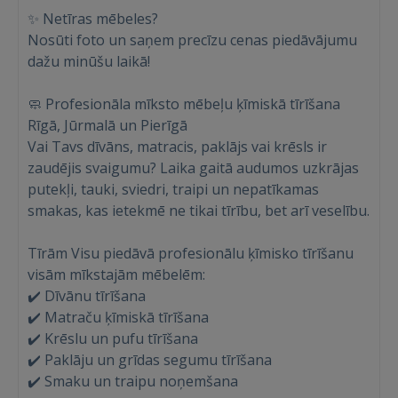
✨ Netīras mēbeles?
Nosūti foto un saņem precīzu cenas piedāvājumu
dažu minūšu laikā!
🧼 Profesionāla mīksto mēbeļu ķīmiskā tīrīšana
Rīgā, Jūrmalā un Pierīgā
Vai Tavs dīvāns, matracis, paklājs vai krēsls ir
zaudējis svaigumu? Laika gaitā audumos uzkrājas
putekļi, tauki, sviedri, traipi un nepatīkamas
smakas, kas ietekmē ne tikai tīrību, bet arī veselību.
Tīrām Visu piedāvā profesionālu ķīmisko tīrīšanu
visām mīkstajām mēbelēm:
✔️ Dīvānu tīrīšana
✔️ Matraču ķīmiskā tīrīšana
✔️ Krēslu un pufu tīrīšana
✔️ Paklāju un grīdas segumu tīrīšana
✔️ Smaku un traipu noņemšana