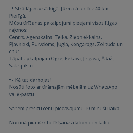
📍 Strādājam visā Rīgā, Jūrmalā un līdz 40 km
Pierīgā:
Mūsu tīrīšanas pakalpojumi pieejami visos Rīgas
rajonos:
Centrs, Āgenskalns, Teika, Ziepniekkalns,
Pļavnieki, Purvciems, Jugla, Ķengarags, Zolitūde un
citur.
Tāpat apkalpojam Ogre, Ķekava, Jelgava, Ādaži,
Ienākt
Salaspils u.c.
💨 Kā tas darbojas?
Nosūti foto ar tīrāmajām mēbelēm uz WhatsApp
vai e-pastu
Saņem precīzu cenu piedāvājumu 10 minūšu laikā
IENĀKT
Norunā piemērotu tīrīšanas datumu un laiku
Aizmirsāt paroli?
Atcerēties?