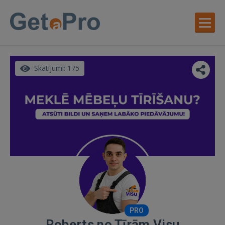
Skatījumi: 175
PRO
Roberts no Tīrām Visu