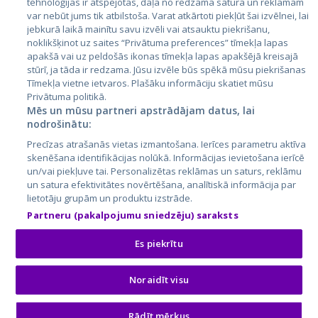
tehnoloģijas ir atspējotas, daļa no redzamā satura un reklāmām
var nebūt jums tik atbilstoša. Varat atkārtoti piekļūt šai izvēlnei, lai
jebkurā laikā mainītu savu izvēli vai atsauktu piekrišanu,
noklikšķinot uz saites “Privātuma preferences” tīmekļa lapas
apakšā vai uz peldošās ikonas tīmekļa lapas apakšējā kreisajā
stūrī, ja tāda ir redzama. Jūsu izvēle būs spēkā mūsu piekrišanas
Tīmekļa vietne ietvaros. Plašāku informāciju skatiet mūsu
Privātuma politikā.
Mēs un mūsu partneri apstrādājam datus, lai
nodrošinātu:
City24.lv
CVbankas.lt
Precīzas atrašanās vietas izmantošana. Ierīces parametru aktīva
City24.ee
Kainos.lt
skenēšana identifikācijas nolūkā. Informācijas ievietošana ierīcē
GetaPro.lv
Paslaugos.lt
un/vai piekļuve tai. Personalizētas reklāmas un saturs, reklāmu
GetaPro.ee
auto24.ee
un satura efektivitātes novērtēšana, analītiskā informācija par
lietotāju grupām un produktu izstrāde.
Skelbiu.lt
KV.ee
Partneru (pakalpojumu sniedzēju) saraksts
Autoplius.lt
Osta.ee
Aruodas.lt
KuldneBörs.ee
Es piekrītu
Noraidīt visu
© 2026 GetaPro. Visas tiesības aizsargātas.
Roberts no Tīrām Visu
PIEDĀVĀT PASŪTĪJUMU
Rādīt mērķus