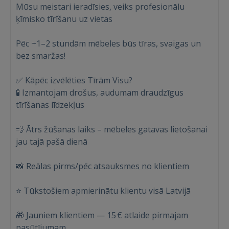
Mūsu meistari ieradīsies, veiks profesionālu
FACEBOOK
ķīmisko tīrīšanu uz vietas
Pēc ~1–2 stundām mēbeles būs tīras, svaigas un
GOOGLE
bez smaržas!
 Sign in with Apple
✅ Kāpēc izvēlēties Tīrām Visu?
🧪 Izmantojam drošus, audumam draudzīgus
Vēl neesat reģistrējies?
tīrīšanas līdzekļus
REĢISTRĀCIJA
💨 Ātrs žūšanas laiks – mēbeles gatavas lietošanai
jau tajā pašā dienā
📸 Reālas pirms/pēc atsauksmes no klientiem
⭐ Tūkstošiem apmierinātu klientu visā Latvijā
🎁 Jauniem klientiem — 15 € atlaide pirmajam
pasūtījumam