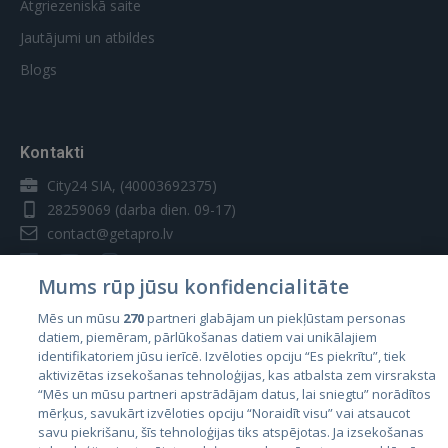
Atgriezeniskā saite
Jautājumi un atbildes
Blogs
Kontakti
City24 SIA, (40003692375)
28259069
(darba dien. 09-17)
contact@getapro.lv
Mums rūp jūsu konfidencialitāte
Mēs un mūsu
270
partneri glabājam un piekļūstam personas
datiem, piemēram, pārlūkošanas datiem vai unikālajiem
Valstis
identifikatoriem jūsu ierīcē. Izvēloties opciju “Es piekrītu”, tiek
aktivizētas izsekošanas tehnoloģijas, kas atbalsta zem virsraksta
Igaunija
“Mēs un mūsu partneri apstrādājam datus, lai sniegtu” norādītos
Latvija
mērķus, savukārt izvēloties opciju “Noraidīt visu” vai atsaucot
savu piekrišanu, šīs tehnoloģijas tiks atspējotas. Ja izsekošanas
Lietuva