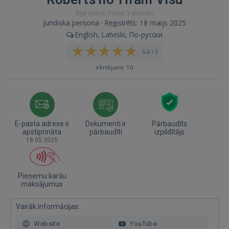
Bija vietnē: Pirms 3 dienām
Juridiska persona · Reģistrēts: 18 maijs 2025
English, Latviski, По-русски
5,0 / 5
Vērtējumi: 10
E-pasta adrese ir
Dokumenti ir
Pārbaudīts
apstiprināta
pārbaudīti
izpildītājs
18.05.2025
Pieņemu karšu
maksājumus
Vairāk informācijas:
Website
YouTube