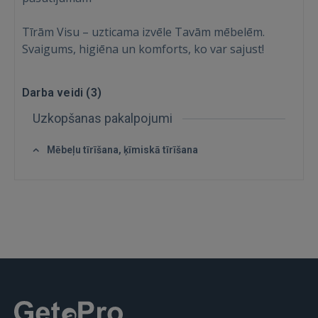
Tīrām Visu – uzticama izvēle Tavām mēbelēm.
Svaigums, higiēna un komforts, ko var sajust!
Darba veidi (
3
)
Uzkopšanas pakalpojumi
Mēbeļu tīrīšana, ķīmiskā tīrīšana