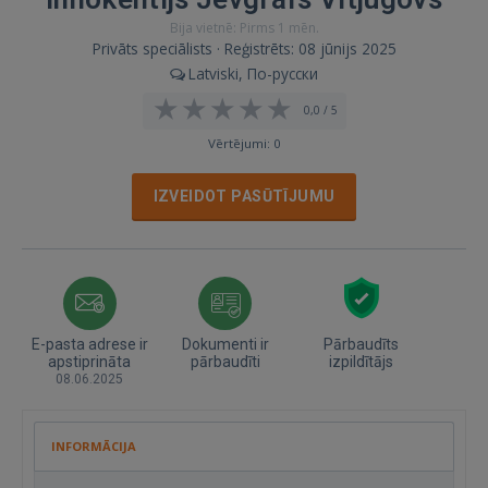
Bija vietnē: Pirms 1 mēn.
Privāts speciālists · Reģistrēts: 08 jūnijs 2025
Latviski, По-русски
0,0 / 5
Vērtējumi: 0
IZVEIDOT PASŪTĪJUMU
E-pasta adrese ir
Dokumenti ir
Pārbaudīts
apstiprināta
pārbaudīti
izpildītājs
08.06.2025
INFORMĀCIJA