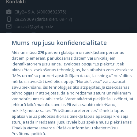
Kontakti
City24 SIA, (40003692375)
28259069
(darba dien. 09-17)
contact@getapro.lv
Mums rūp jūsu konfidencialitāte
Mēs un mūsu
270
partneri glabājam un piekļūstam personas
datiem, piemēram, pārlūkošanas datiem vai unikālajiem
Valstis
identifikatoriem jūsu ierīcē. Izvēloties opciju “Es piekrītu”, tiek
aktivizētas izsekošanas tehnoloģijas, kas atbalsta zem virsraksta
Igaunija
“Mēs un mūsu partneri apstrādājam datus, lai sniegtu” norādītos
Latvija
mērķus, savukārt izvēloties opciju “Noraidīt visu” vai atsaucot
savu piekrišanu, šīs tehnoloģijas tiks atspējotas. Ja izsekošanas
Lietuva
tehnoloģijas ir atspējotas, daļa no redzamā satura un reklāmām
var nebūt jums tik atbilstoša. Varat atkārtoti piekļūt šai izvēlnei, lai
jebkurā laikā mainītu savu izvēli vai atsauktu piekrišanu,
noklikšķinot uz saites “Privātuma preferences” tīmekļa lapas
apakšā vai uz peldošās ikonas tīmekļa lapas apakšējā kreisajā
stūrī, ja tāda ir redzama. Jūsu izvēle būs spēkā mūsu piekrišanas
Tīmekļa vietne ietvaros. Plašāku informāciju skatiet mūsu
Privātuma politikā.