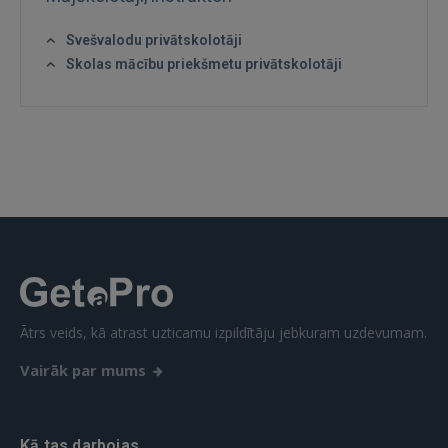
Svešvalodu privātskolotāji
Skolas mācību priekšmetu privātskolotāji
IENĀKT
Aizmirsāt paroli?
Atcerēties?
FACEBOOK
GOOGLE
 Sign in with Apple
Ātrs veids, kā atrast uzticamu izpildītāju jebkuram uzdevumam.
Vēl neesat reģistrējies?
Vairāk par mums
REĢISTRĀCIJA
Kā tas darbojas