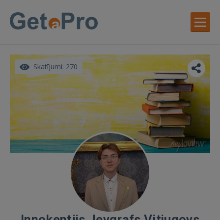
Skatījumi: 270
Innokentijs Jevgrafs Vitjugovs