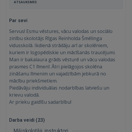
ATSAUKSMES
Par sevi
Servus! Esmu vēstures, vācu valodas un sociālo
zinību skolotājs Rīgas Reinholda Šmēlinga
vidusskolā. Ikdienā strādāju arī ar skolēniem,
kuriem ir logopēdiskie un mācīšanās traucējumi.
Man ir bakalaura grāds vēsturē un vācu valodas
prasmes C1 līmenī. Ātri pielāgojos skolēna
zināšanu līmenim un vajadzībām jebkurā no
mācību priekšmetiem.
Piedāvāju individuālas nodarbības latviešu un
krievu valodā.
Ar prieku gaidīšu sadarbību!
Ienākt
Darba veidi (
23
)
Mājskolotāji, instruktori