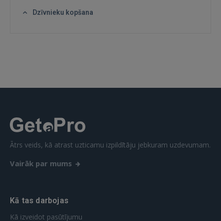
Dzīvnieku kopšana
 Sign in with Apple
Vēl neesat reģistrējies?
REĢISTRĀCIJA
Ātrs veids, kā atrast uzticamu izpildītāju jebkuram uzdevumam.
Vairāk par mums
Kā tas darbojas
Kā izveidot pasūtījumu