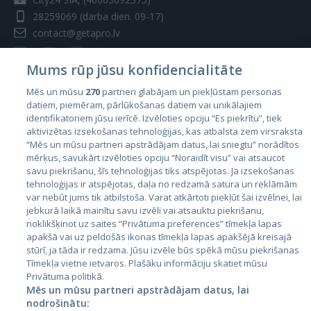
28259069
(darba dien. 09-17)
contact@getapro.lv
Mums rūp jūsu konfidencialitāte
Mēs un mūsu
270
partneri glabājam un piekļūstam personas
datiem, piemēram, pārlūkošanas datiem vai unikālajiem
Valstis
identifikatoriem jūsu ierīcē. Izvēloties opciju “Es piekrītu”, tiek
aktivizētas izsekošanas tehnoloģijas, kas atbalsta zem virsraksta
Igaunija
“Mēs un mūsu partneri apstrādājam datus, lai sniegtu” norādītos
Latvija
mērķus, savukārt izvēloties opciju “Noraidīt visu” vai atsaucot
savu piekrišanu, šīs tehnoloģijas tiks atspējotas. Ja izsekošanas
Lietuva
tehnoloģijas ir atspējotas, daļa no redzamā satura un reklāmām
var nebūt jums tik atbilstoša. Varat atkārtoti piekļūt šai izvēlnei, lai
jebkurā laikā mainītu savu izvēli vai atsauktu piekrišanu,
noklikšķinot uz saites “Privātuma preferences” tīmekļa lapas
apakšā vai uz peldošās ikonas tīmekļa lapas apakšējā kreisajā
stūrī, ja tāda ir redzama. Jūsu izvēle būs spēkā mūsu piekrišanas
Tīmekļa vietne ietvaros. Plašāku informāciju skatiet mūsu
Privātuma politikā.
Mēs un mūsu partneri apstrādājam datus, lai
nodrošinātu:
City24.lv
CVbankas.lt