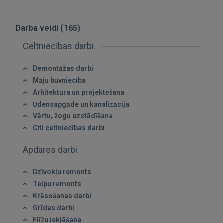
Darba veidi (
165
)
Celtniecības darbi
Demontāžas darbi
Māju būvniecība
Arhitektūra un projektēšana
Ūdensapgāde un kanalizācija
Vārtu, žogu uzstādīšana
Citi celtniecības darbi
Apdares darbi
Dzīvokļu remonts
Telpu remonts
Krāsošanas darbi
Grīdas darbi
Flīžu ieklāšana