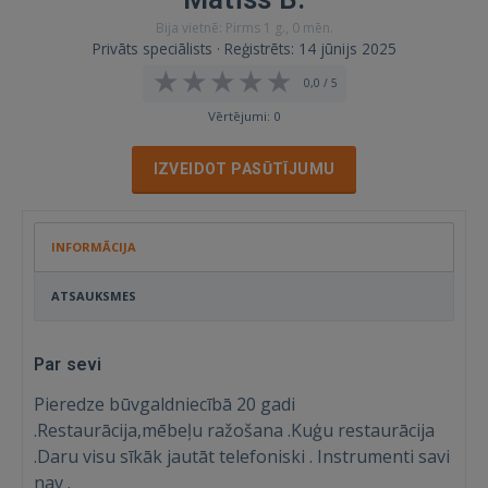
Bija vietnē: Pirms 1 g., 0 mēn.
Privāts speciālists · Reģistrēts: 14 jūnijs 2025
0,0 / 5
Vērtējumi: 0
IZVEIDOT PASŪTĪJUMU
INFORMĀCIJA
ATSAUKSMES
Par sevi
Pieredze būvgaldniecībā 20 gadi
.Restaurācija,mēbeļu ražošana .Kuģu restaurācija
.Daru visu sīkāk jautāt telefoniski . Instrumenti savi
nav .