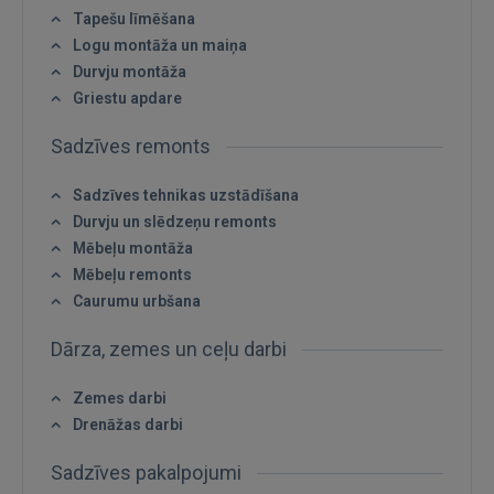
Tapešu līmēšana
Logu montāža un maiņa
Durvju montāža
Griestu apdare
Ienākt
Sadzīves remonts
Sadzīves tehnikas uzstādīšana
Durvju un slēdzeņu remonts
Mēbeļu montāža
Mēbeļu remonts
Caurumu urbšana
IENĀKT
Dārza, zemes un ceļu darbi
Aizmirsāt paroli?
Atcerēties?
Zemes darbi
FACEBOOK
Drenāžas darbi
Sadzīves pakalpojumi
GOOGLE