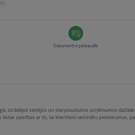
/ 5
Dokumenti ir pārbaudīti
Ienākt
ingā, strādājot vietējos un starptautiskos uzņēmumos dažād
s lietas saistītas ar to, lai klientiem veicinātu pieteikumus
IENĀKT