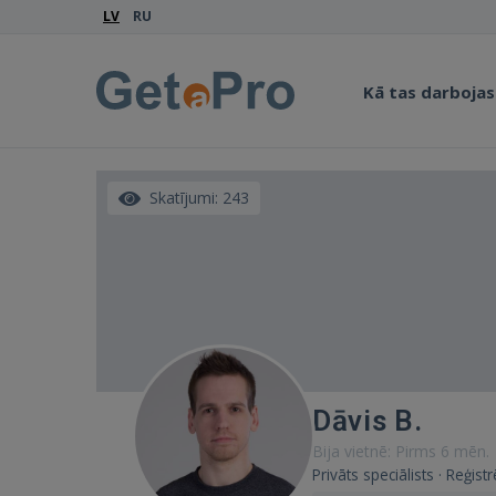
LV
RU
Kā tas darbojas
Skatījumi: 243
Dāvis B.
Bija vietnē: Pirms 6 mēn.
Privāts speciālists · Reģist