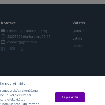
Kontakti
Valstis
City24 SIA, (40003692375)
Igaunija
28259069
(darba dien. 09-17)
Latvija
contact@getapro.lv
Lietuva
lai nodrošinātu:
parametru aktīva skenēšana
os.lt
auto24.ee
Osta.ee
īcē un/vai piekļuve tai.
Es piekrītu
laugos.lt
KV.ee
KuldneBörs.ee
tura efektivitātes
 grupām un produktu izstrāde.