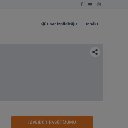
Kļūt par izpildītāju
Ienākt
IZVEIDOT PASŪTĪJUMU