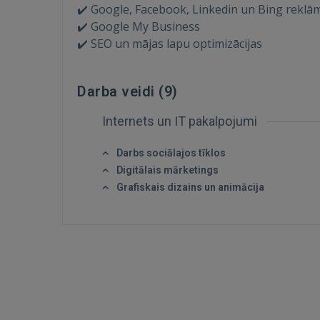
✔️ Google, Facebook, Linkedin un Bing reklā
✔️ Google My Business
✔️ SEO un mājas lapu optimizācijas
Darba veidi (
9
)
Internets un IT pakalpojumi
Darbs sociālajos tīklos
Digitālais mārketings
Grafiskais dizains un animācija