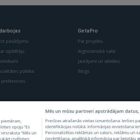
 darbojas
GetaPro
dot pasūtījumu
Par projektu
ar izpildītāju
Atgriezeniskā saite
noteikumi
Jautājumi un atbildes
ialitātes politika
Blogs
t preferences
Mēs un mūsu partneri apstrādājam datus, 
Precīzas atrašanās vietas izmantošana. Ierīces 
, piemēram,
4.lv
GetaPro.lv
Skelbiu.lt
Aruodas.lt
Kain
identifikācijas nolūkā. Informācijas ievietošana ier
loties opciju “Es
24.ee
GetaPro.ee
Autoplius.lt
CVbankas.lt
Pas
Personalizētas reklāmas un saturs, reklāmu un sa
m virsraksta “Mēs un
novērtēšana, analītiskā informācija par lietotāju
ukārt izvēloties