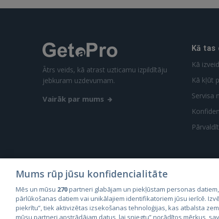
Kā tas
Kā izvei
Ātrs veids, kā atrast uzticamu izpildītāju
Kā kļūt p
jebkuram uzdevumam.
Servisa 
Vairāk par mums
Konfidenc
Pārvaldī
Mums rūp jūsu konfidencialitāte
Mēs un mūsu
270
partneri glabājam un piekļūstam personas datiem
City2
pārlūkošanas datiem vai unikālajiem identifikatoriem jūsu ierīcē. Izvē
City
piekrītu”, tiek aktivizētas izsekošanas tehnoloģijas, kas atbalsta ze
mūsu partneri apstrādājam datus, lai sniegtu” norādītos mērķus, sav