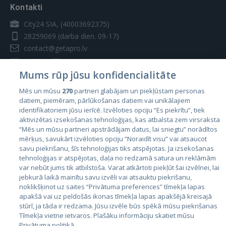
Kontakti
City24 SIA, (40003692375)
28259069
(darba dien. 09-17)
contact@getapro.lv
Mums rūp jūsu konfidencialitāte
Mēs un mūsu
270
partneri glabājam un piekļūstam personas
datiem, piemēram, pārlūkošanas datiem vai unikālajiem
Valstis
identifikatoriem jūsu ierīcē. Izvēloties opciju “Es piekrītu”, tiek
aktivizētas izsekošanas tehnoloģijas, kas atbalsta zem virsraksta
Igaunija
“Mēs un mūsu partneri apstrādājam datus, lai sniegtu” norādītos
Latvija
mērķus, savukārt izvēloties opciju “Noraidīt visu” vai atsaucot
savu piekrišanu, šīs tehnoloģijas tiks atspējotas. Ja izsekošanas
Lietuva
tehnoloģijas ir atspējotas, daļa no redzamā satura un reklāmām
var nebūt jums tik atbilstoša. Varat atkārtoti piekļūt šai izvēlnei, lai
jebkurā laikā mainītu savu izvēli vai atsauktu piekrišanu,
noklikšķinot uz saites “Privātuma preferences” tīmekļa lapas
apakšā vai uz peldošās ikonas tīmekļa lapas apakšējā kreisajā
stūrī, ja tāda ir redzama. Jūsu izvēle būs spēkā mūsu piekrišanas
Tīmekļa vietne ietvaros. Plašāku informāciju skatiet mūsu
Privātuma politikā.