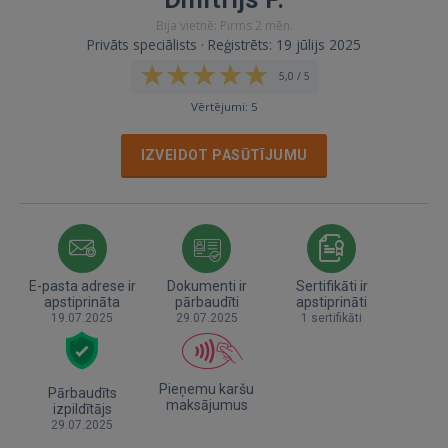
Bija vietnē: Pirms 2 mēn.
Privāts speciālists · Reģistrēts: 19 jūlijs 2025
5,0 / 5
Vērtējumi: 5
IZVEIDOT PASŪTĪJUMU
E-pasta adrese ir
Dokumenti ir
Sertifikāti ir
apstiprināta
pārbaudīti
apstiprināti
19.07.2025
29.07.2025
1 sertifikāti
Pieņemu karšu
Pārbaudīts
maksājumus
izpildītājs
29.07.2025