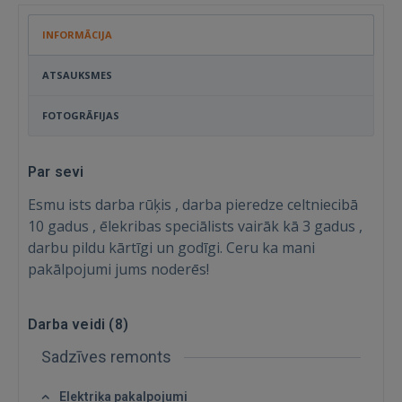
INFORMĀCIJA
ATSAUKSMES
FOTOGRĀFIJAS
Par sevi
Esmu ists darba rūķis , darba pieredze celtniecibā
10 gadus , ēlekribas speciālists vairāk kā 3 gadus ,
darbu pildu kārtīgi un godīgi. Ceru ka mani
pakālpojumi jums noderēs!
Ienākt
Darba veidi (
8
)
Sadzīves remonts
Elektriķa pakalpojumi