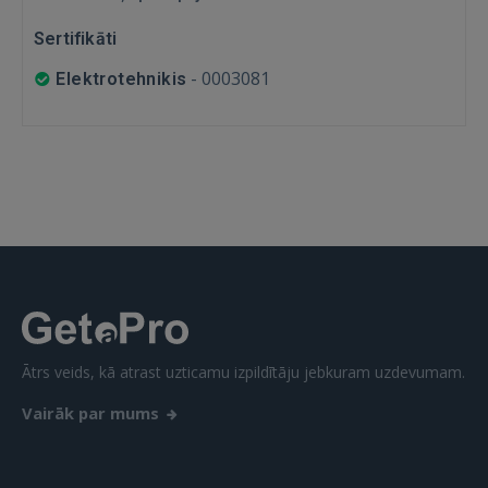
Sertifikāti
-
0003081
Elektrotehnikis
IENĀKT
Aizmirsāt paroli?
Atcerēties?
FACEBOOK
GOOGLE
 Sign in with Apple
Ātrs veids, kā atrast uzticamu izpildītāju jebkuram uzdevumam.
Vēl neesat reģistrējies?
Vairāk par mums
REĢISTRĀCIJA