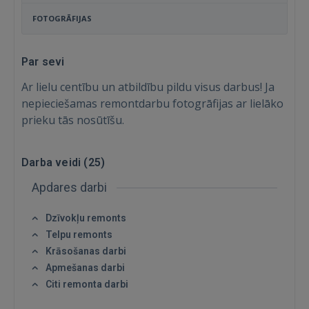
FOTOGRĀFIJAS
Par sevi
Ar lielu centību un atbildību pildu visus darbus! Ja
nepieciešamas remontdarbu fotogrāfijas ar lielāko
prieku tās nosūtīšu.
Darba veidi (
25
)
Apdares darbi
Dzīvokļu remonts
Telpu remonts
Krāsošanas darbi
Apmešanas darbi
Ienākt
Citi remonta darbi