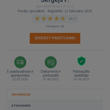
Bija vietnē: Pirms 1 d. 12 st.
Privāts speciālists · Reģistrēts: 22 februāris 2020
4,9 / 5
Vērtējumi: 68
IZVEIDOT PASŪTĪJUMU
E-pasta adrese ir
Dokumenti ir
Pārbaudīts
apstiprināta
pārbaudīti
izpildītājs
22.02.2020
01.06.2022
01.06.2022
INFORMĀCIJA
ATSAUKSMES