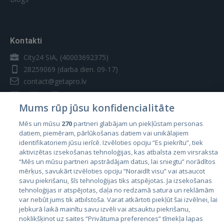
Kontakti
City24 SIA, (40003692375)
28259069
(darba dien. 09-17)
contact@getapro.lv
Mums rūp jūsu konfidencialitāte
Mēs un mūsu
270
partneri glabājam un piekļūstam personas
datiem, piemēram, pārlūkošanas datiem vai unikālajiem
Valstis
identifikatoriem jūsu ierīcē. Izvēloties opciju “Es piekrītu”, tiek
aktivizētas izsekošanas tehnoloģijas, kas atbalsta zem virsraksta
Igaunija
“Mēs un mūsu partneri apstrādājam datus, lai sniegtu” norādītos
Latvija
mērķus, savukārt izvēloties opciju “Noraidīt visu” vai atsaucot
savu piekrišanu, šīs tehnoloģijas tiks atspējotas. Ja izsekošanas
Lietuva
tehnoloģijas ir atspējotas, daļa no redzamā satura un reklāmām
var nebūt jums tik atbilstoša. Varat atkārtoti piekļūt šai izvēlnei, lai
jebkurā laikā mainītu savu izvēli vai atsauktu piekrišanu,
noklikšķinot uz saites “Privātuma preferences” tīmekļa lapas