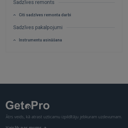
Sadzīves remonts
Citi sadzīves remonta darbi
Sadzīves pakalpojumi
IENĀKT
Instrumentu asināšana
Aizmirsāt paroli?
Atcerēties?
FACEBOOK
GOOGLE
 Sign in with Apple
Vēl neesat reģistrējies?
Ātrs veids, kā atrast uzticamu izpildītāju jebkuram uzdevumam.
REĢISTRĀCIJA
Vairāk par mums