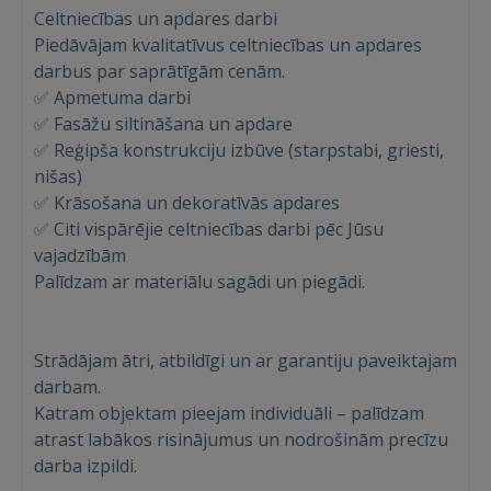
Celtniecības un apdares darbi
Piedāvājam kvalitatīvus celtniecības un apdares
darbus par saprātīgām cenām.
✅ Apmetuma darbi
✅ Fasāžu siltināšana un apdare
✅ Reģipša konstrukciju izbūve (starpstabi, griesti,
nišas)
✅ Krāsošana un dekoratīvās apdares
✅ Citi vispārējie celtniecības darbi pēc Jūsu
vajadzībām
Palīdzam ar materiālu sagādi un piegādi.
Strādājam ātri, atbildīgi un ar garantiju paveiktajam
darbam.
Katram objektam pieejam individuāli – palīdzam
atrast labākos risinājumus un nodrošinām precīzu
darba izpildi.