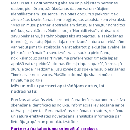
Mēs un mūsu
270
partneri glabājam un piekļūstam personas
datiem, piemēram, pārlūkošanas datiem vai unikālajiem
Valstis
identifikatoriem jūsu ierīcē. Izvēloties opciju “Es piekrītu”, tiek
aktivizētas izsekošanas tehnoloģijas, kas atbalsta zem virsraksta
Igaunija
“Mēs un mūsu partneri apstrādājam datus, lai sniegtu” norādītos
Latvija
mērķus, savukārt izvēloties opciju “Noraidīt visu” vai atsaucot
savu piekrišanu, šīs tehnoloģijas tiks atspējotas. Ja izsekošanas
Lietuva
tehnoloģijas ir atspējotas, daļa no redzamā satura un reklāmām
var nebūt jums tik atbilstoša. Varat atkārtoti piekļūt šai izvēlnei, lai
jebkurā laikā mainītu savu izvēli vai atsauktu piekrišanu,
noklikšķinot uz saites “Privātuma preferences” tīmekļa lapas
apakšā vai uz peldošās ikonas tīmekļa lapas apakšējā kreisajā
stūrī, ja tāda ir redzama. Jūsu izvēle būs spēkā mūsu piekrišanas
Tīmekļa vietne ietvaros. Plašāku informāciju skatiet mūsu
Privātuma politikā.
Mēs un mūsu partneri apstrādājam datus, lai
nodrošinātu:
City24.lv
CVbankas.lt
Precīzas atrašanās vietas izmantošana. Ierīces parametru aktīva
City24.ee
Kainos.lt
skenēšana identifikācijas nolūkā. Informācijas ievietošana ierīcē
GetaPro.lv
Paslaugos.lt
un/vai piekļuve tai. Personalizētas reklāmas un saturs, reklāmu
GetaPro.ee
auto24.ee
un satura efektivitātes novērtēšana, analītiskā informācija par
lietotāju grupām un produktu izstrāde.
Skelbiu.lt
KV.ee
Partneru (pakalpojumu sniedzēju) saraksts
Autoplius.lt
Osta.ee