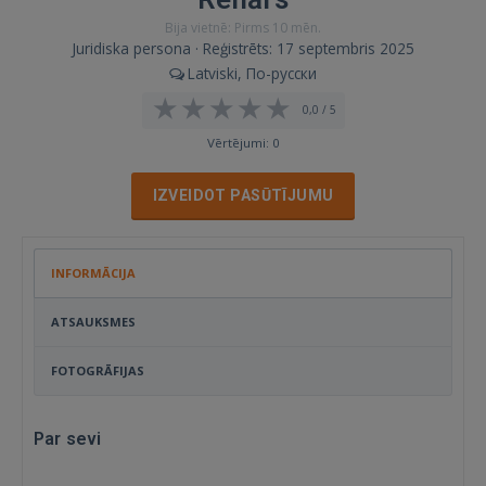
Bija vietnē: Pirms 10 mēn.
Juridiska persona · Reģistrēts: 17 septembris 2025
Latviski, По-русски
0,0 / 5
Vērtējumi: 0
IZVEIDOT PASŪTĪJUMU
INFORMĀCIJA
ATSAUKSMES
FOTOGRĀFIJAS
Par sevi