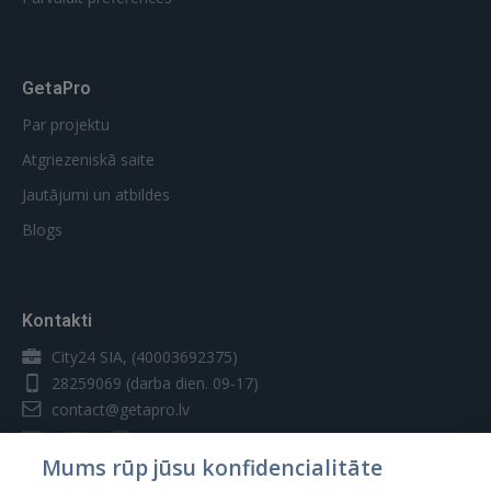
GetaPro
Par projektu
Atgriezeniskā saite
Jautājumi un atbildes
Blogs
Kontakti
City24 SIA, (40003692375)
28259069
(darba dien. 09-17)
contact@getapro.lv
Mums rūp jūsu konfidencialitāte