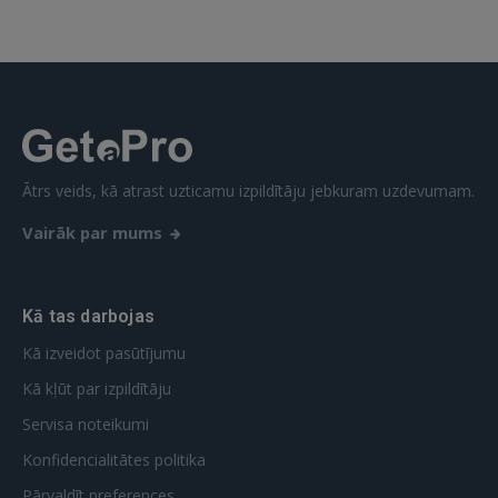
Vēl neesat reģistrējies?
REĢISTRĀCIJA
Ātrs veids, kā atrast uzticamu izpildītāju jebkuram uzdevumam.
Vairāk par mums
Kā tas darbojas
Kā izveidot pasūtījumu
Kā kļūt par izpildītāju
Servisa noteikumi
Konfidencialitātes politika
Pārvaldīt preferences