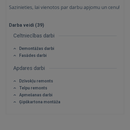
Sazinieties, lai vienotos par darbu apjomu un cenu!
Ienākt
Darba veidi (
39
)
Celtniecības darbi
Demontāžas darbi
Fasādes darbi
IENĀKT
Apdares darbi
Aizmirsāt paroli?
Atcerēties?
Dzīvokļu remonts
Telpu remonts
FACEBOOK
Apmešanas darbi
Ģipškartona montāža
GOOGLE
 Sign in with Apple