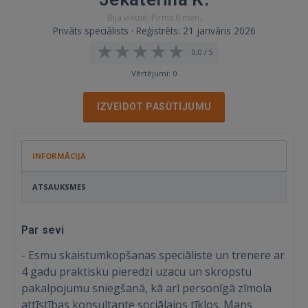
Bija vietnē: Pirms 6 mēn.
Privāts speciālists · Reģistrēts: 21 janvāris 2026
0,0 / 5
Vērtējumi: 0
IZVEIDOT PASŪTĪJUMU
INFORMĀCIJA
ATSAUKSMES
Par sevi
- Esmu skaistumkopšanas speciāliste un trenere ar
4 gadu praktisku pieredzi uzacu un skropstu
pakalpojumu sniegšanā, kā arī personīgā zīmola
attīstības konsultante sociālajos tīklos. Mans