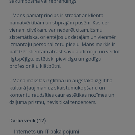
sākumposmā vai rebrendings.
- Mans pamatprincips ir strādāt ar klienta
pamatvērtībām un stiprajām pusēm. Kas der
vienam cilvēkam, var nederēt citam. Esmu
sistemātiska, orientējos uz detaļām un vienmēr
izmantoju personalizētu pieeju. Mans mērķis ir
palīdzēt klientam atrast savu auditoriju un veidot
Ienākt
ilgtspējīgu, estētiski pievilcīgu un godīgu
profesionālu klātbūtni.
- Mana mākslas izglītība un augstākā izglītībā
kulturā ļauj man uz skaistumukopšanu un
kontentu raudzīties caur estētikas nozīmes un
dziļuma prizmu, nevis tikai tendencēm.
IENĀKT
Aizmirsāt paroli?
Atcerēties?
Darba veidi (
12
)
Internets un IT pakalpojumi
FACEBOOK