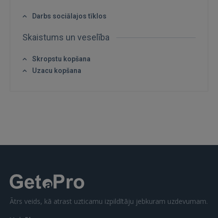
Darbs sociālajos tīklos
GOOGLE
Skaistums un veselība
 Sign in with Apple
Skropstu kopšana
Uzacu kopšana
Vēl neesat reģistrējies?
REĢISTRĀCIJA
Ātrs veids, kā atrast uzticamu izpildītāju jebkuram uzdevumam.