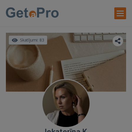
Skatījumi: 83
Jekaterīna K.