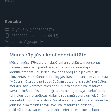
Blogs
Kontakti
City24 SIA, (40003692375)
28259069
(darba dien. 09-17)
contact@getapro.lv
Mums rūp jūsu konfidencialitāte
Mēs un mūsu
270
partneri glabājam un piekļūstam personas
datiem, piemēram, pārlūkošanas datiem vai unikālajiem
Valstis
identifikatoriem jūsu ierīcē. Izvēloties opciju “Es piekrītu”, tiek
aktivizētas izsekošanas tehnoloģijas, kas atbalsta zem virsraksta
Igaunija
“Mēs un mūsu partneri apstrādājam datus, lai sniegtu” norādītos
Latvija
mērķus, savukārt izvēloties opciju “Noraidīt visu” vai atsaucot
savu piekrišanu, šīs tehnoloģijas tiks atspējotas. Ja izsekošanas
Lietuva
tehnoloģijas ir atspējotas, daļa no redzamā satura un reklāmām
var nebūt jums tik atbilstoša. Varat atkārtoti piekļūt šai izvēlnei, lai
jebkurā laikā mainītu savu izvēli vai atsauktu piekrišanu,
noklikšķinot uz saites “Privātuma preferences” tīmekļa lapas