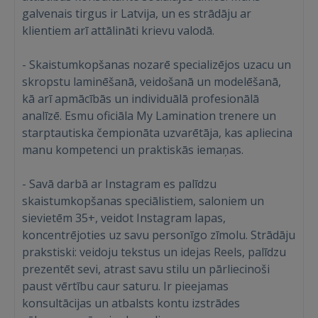
galvenais tirgus ir Latvija, un es strādāju ar
klientiem arī attālināti krievu valodā.
- Skaistumkopšanas nozarē specializējos uzacu un
skropstu laminēšanā, veidošanā un modelēšanā,
kā arī apmācībās un individuālā profesionālā
analīzē. Esmu oficiāla My Lamination trenere un
starptautiska čempionāta uzvarētāja, kas apliecina
manu kompetenci un praktiskās iemaņas.
- Savā darbā ar Instagram es palīdzu
skaistumkopšanas speciālistiem, saloniem un
sievietēm 35+, veidot Instagram lapas,
koncentrējoties uz savu personīgo zīmolu. Strādāju
prakstiski: veidoju tekstus un idejas Reels, palīdzu
prezentēt sevi, atrast savu stilu un pārliecinoši
paust vērtību caur saturu. Ir pieejamas
konsultācijas un atbalsts kontu izstrādes