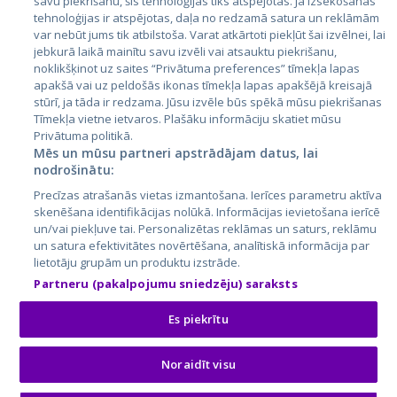
savu piekrišanu, šīs tehnoloģijas tiks atspējotas. Ja izsekošanas
Lietuva
tehnoloģijas ir atspējotas, daļa no redzamā satura un reklāmām
var nebūt jums tik atbilstoša. Varat atkārtoti piekļūt šai izvēlnei, lai
jebkurā laikā mainītu savu izvēli vai atsauktu piekrišanu,
noklikšķinot uz saites “Privātuma preferences” tīmekļa lapas
apakšā vai uz peldošās ikonas tīmekļa lapas apakšējā kreisajā
stūrī, ja tāda ir redzama. Jūsu izvēle būs spēkā mūsu piekrišanas
Tīmekļa vietne ietvaros. Plašāku informāciju skatiet mūsu
Privātuma politikā.
Mēs un mūsu partneri apstrādājam datus, lai
nodrošinātu:
City24.lv
CVbankas.lt
Precīzas atrašanās vietas izmantošana. Ierīces parametru aktīva
City24.ee
Kainos.lt
skenēšana identifikācijas nolūkā. Informācijas ievietošana ierīcē
GetaPro.lv
Paslaugos.lt
un/vai piekļuve tai. Personalizētas reklāmas un saturs, reklāmu
GetaPro.ee
auto24.ee
un satura efektivitātes novērtēšana, analītiskā informācija par
lietotāju grupām un produktu izstrāde.
Skelbiu.lt
KV.ee
Partneru (pakalpojumu sniedzēju) saraksts
Autoplius.lt
Osta.ee
Aruodas.lt
KuldneBörs.ee
Es piekrītu
Noraidīt visu
© 2026 GetaPro. Visas tiesības aizsargātas.