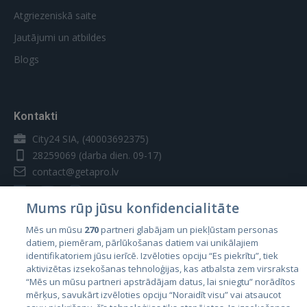
Atgriezeniskā saite
Jautājumi un atbildes
Blogs
Kontakti
City24 SIA, (40003692375)
28259069
(darba dien. 09-17)
contact@getapro.lv
Mums rūp jūsu konfidencialitāte
Mēs un mūsu
270
partneri glabājam un piekļūstam personas
datiem, piemēram, pārlūkošanas datiem vai unikālajiem
Valstis
identifikatoriem jūsu ierīcē. Izvēloties opciju “Es piekrītu”, tiek
aktivizētas izsekošanas tehnoloģijas, kas atbalsta zem virsraksta
Igaunija
“Mēs un mūsu partneri apstrādājam datus, lai sniegtu” norādītos
Latvija
mērķus, savukārt izvēloties opciju “Noraidīt visu” vai atsaucot