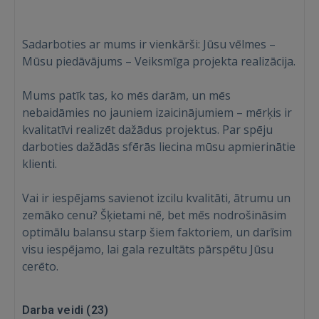
Sadarboties ar mums ir vienkārši: Jūsu vēlmes –
Mūsu piedāvājums – Veiksmīga projekta realizācija.
Mums patīk tas, ko mēs darām, un mēs
nebaidāmies no jauniem izaicinājumiem – mērķis ir
kvalitatīvi realizēt dažādus projektus. Par spēju
darboties dažādās sfērās liecina mūsu apmierinātie
Ienākt
klienti.
Vai ir iespējams savienot izcilu kvalitāti, ātrumu un
zemāko cenu? Šķietami nē, bet mēs nodrošināsim
optimālu balansu starp šiem faktoriem, un darīsim
visu iespējamo, lai gala rezultāts pārspētu Jūsu
cerēto.
IENĀKT
Aizmirsāt paroli?
Atcerēties?
Darba veidi (
23
)