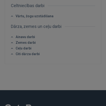
Celtniecības darbi
FACEBOOK
Vārtu, žogu uzstādīšana
GOOGLE
Dārza, zemes un ceļu darbi
 Sign in with Apple
Ainavu darbi
Zemes darbi
Vēl neesat reģistrējies?
Ceļu darbi
Citi dārza darbi
REĢISTRĀCIJA