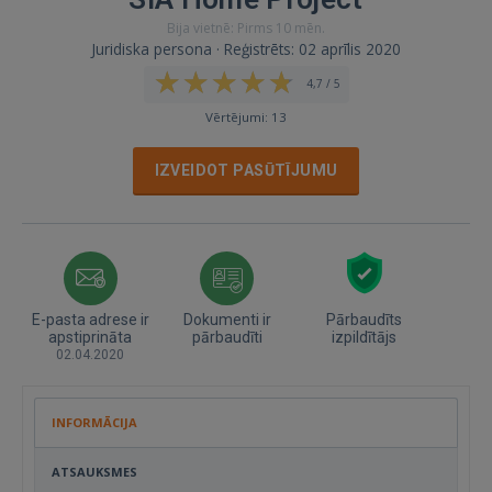
Bija vietnē: Pirms 10 mēn.
Juridiska persona · Reģistrēts: 02 aprīlis 2020
4,7 / 5
Vērtējumi: 13
IZVEIDOT PASŪTĪJUMU
E-pasta adrese ir
Dokumenti ir
Pārbaudīts
apstiprināta
pārbaudīti
izpildītājs
02.04.2020
INFORMĀCIJA
ATSAUKSMES