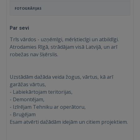
FOTOGRĀFIJAS
Par sevi
Trīs vārdos - uzņēmīgi, mērķtiecīgi un atbildīgi.
Atrodamies Rīgā, strādājam visā Latvijā, un arī
robežas nav šķērslis.
Uzstādām dažāda veida žogus, vārtus, kā arī
garāžas vārtus,
- Labiekārtojam teritorijas,
- Demontējam,
- Izīrējam Tehniku ar operātoru,
- Bruģējam
Esam atvērti dažādām idejām un citiem projektiem.