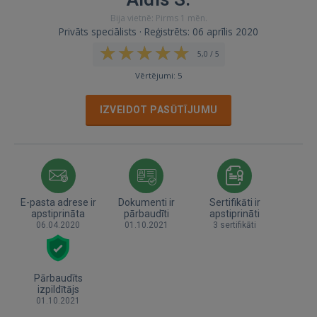
Bija vietnē: Pirms 1 mēn.
Privāts speciālists · Reģistrēts: 06 aprīlis 2020
5,0 / 5
Vērtējumi: 5
IZVEIDOT PASŪTĪJUMU
E-pasta adrese ir
Dokumenti ir
Sertifikāti ir
apstiprināta
pārbaudīti
apstiprināti
06.04.2020
01.10.2021
3 sertifikāti
Pārbaudīts
izpildītājs
01.10.2021