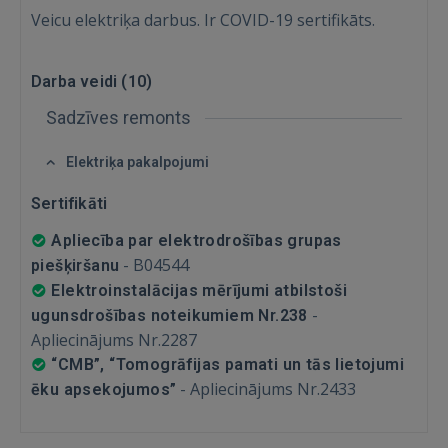
Veicu elektriķa darbus. Ir COVID-19 sertifikāts.
Ienākt
Darba veidi (
10
)
Sadzīves remonts
Elektriķa pakalpojumi
Sertifikāti
IENĀKT
Apliecība par elektrodrošības grupas
-
B04544
piešķiršanu
Aizmirsāt paroli?
Atcerēties?
Elektroinstalācijas mērījumi atbilstoši
-
ugunsdrošības noteikumiem Nr.238
Apliecinājums Nr.2287
FACEBOOK
“CMB”, “Tomogrāfijas pamati un tās lietojumi
-
Apliecinājums Nr.2433
ēku apsekojumos”
GOOGLE