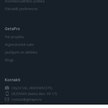
Konfidencialitātes politika
Pārvaldīt preferences
GetaPro
Par projektu
Atgriezeniskā saite
Jautājumi un atbildes
Blogs
Kontakti
City24 SIA, (40003692375)
28259069
(darba dien. 09-17)
contact@getapro.lv