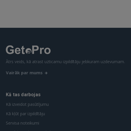
 Sign in with Apple
Vēl neesat reģistrējies?
REĢISTRĀCIJA
Ātrs veids, kā atrast uzticamu izpildītāju jebkuram uzdevumam.
Vairāk par mums
Kā tas darbojas
Kā izveidot pasūtījumu
Kā kļūt par izpildītāju
Servisa noteikumi