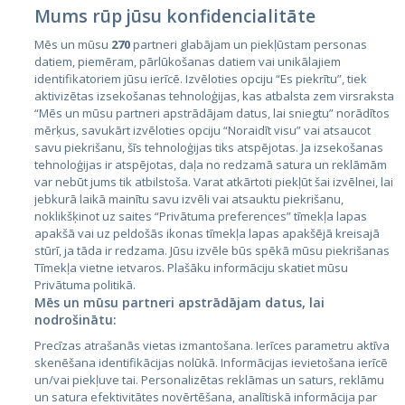
Mums rūp jūsu konfidencialitāte
Mēs un mūsu
270
partneri glabājam un piekļūstam personas
datiem, piemēram, pārlūkošanas datiem vai unikālajiem
Valstis
identifikatoriem jūsu ierīcē. Izvēloties opciju “Es piekrītu”, tiek
aktivizētas izsekošanas tehnoloģijas, kas atbalsta zem virsraksta
Igaunija
“Mēs un mūsu partneri apstrādājam datus, lai sniegtu” norādītos
Latvija
mērķus, savukārt izvēloties opciju “Noraidīt visu” vai atsaucot
savu piekrišanu, šīs tehnoloģijas tiks atspējotas. Ja izsekošanas
Lietuva
tehnoloģijas ir atspējotas, daļa no redzamā satura un reklāmām
var nebūt jums tik atbilstoša. Varat atkārtoti piekļūt šai izvēlnei, lai
jebkurā laikā mainītu savu izvēli vai atsauktu piekrišanu,
noklikšķinot uz saites “Privātuma preferences” tīmekļa lapas
apakšā vai uz peldošās ikonas tīmekļa lapas apakšējā kreisajā
stūrī, ja tāda ir redzama. Jūsu izvēle būs spēkā mūsu piekrišanas
Tīmekļa vietne ietvaros. Plašāku informāciju skatiet mūsu
Privātuma politikā.
Mēs un mūsu partneri apstrādājam datus, lai
nodrošinātu:
City24.lv
CVbankas.lt
Precīzas atrašanās vietas izmantošana. Ierīces parametru aktīva
City24.ee
Kainos.lt
skenēšana identifikācijas nolūkā. Informācijas ievietošana ierīcē
GetaPro.lv
Paslaugos.lt
un/vai piekļuve tai. Personalizētas reklāmas un saturs, reklāmu
GetaPro.ee
auto24.ee
un satura efektivitātes novērtēšana, analītiskā informācija par