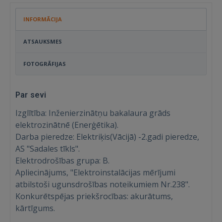
INFORMĀCIJA
ATSAUKSMES
FOTOGRĀFIJAS
Par sevi
Izglītība: Inženierzinātņu bakalaura grāds
elektrozinātnē (Enerģētika).
Darba pieredze: Elektriķis(Vācijā) -2.gadi pieredze,
AS "Sadales tīkls".
Elektrodrošības grupa: B.
Apliecinājums, "Elektroinstalācijas mērījumi
atbilstoši ugunsdrošības noteikumiem Nr.238".
Konkurētspējas priekšrocības: akurātums,
kārtīgums.