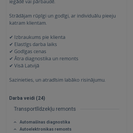
iegādē vai pārbaudē.
Strādājam rūpīgi un godīgi, ar individuālu pieeju
katram klientam.
IENĀKT
✔ Izbraukums pie klienta
✔ Elastīgs darba laiks
Aizmirsāt paroli?
Atcerēties?
✔ Godīgas cenas
✔ Ātra diagnostika un remonts
FACEBOOK
✔ Visā Latvijā
Sazinieties, un atradīsim labāko risinājumu.
GOOGLE
 Sign in with Apple
Darba veidi (
24
)
Transportlīdzekļu remonts
Vēl neesat reģistrējies?
Automašīnas diagnostika
REĢISTRĀCIJA
Autoelektronikas remonts