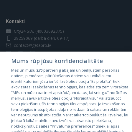
Kontakti
City24 SIA, (40003692375)
28259069
(darba dien. 09-17)
contact@getapro.lv
Mums rūp jūsu konfidencialitāte
Mēs un mūsu
270
partneri glabājam un piekļūstam personas
datiem, piemēram, pārlūkošanas datiem vai unikālajiem
Valstis
identifikatoriem jūsu ierīcē. Izvēloties opciju “Es piekrītu”, tiek
aktivizētas izsekošanas tehnoloģijas, kas atbalsta zem virsraksta
Igaunija
“Mēs un mūsu partneri apstrādājam datus, lai sniegtu” norādītos
Latvija
mērķus, savukārt izvēloties opciju “Noraidīt visu” vai atsaucot
savu piekrišanu, šīs tehnoloģijas tiks atspējotas. Ja izsekošanas
Lietuva
tehnoloģijas ir atspējotas, daļa no redzamā satura un reklāmām
var nebūt jums tik atbilstoša. Varat atkārtoti piekļūt šai izvēlnei, lai
jebkurā laikā mainītu savu izvēli vai atsauktu piekrišanu,
noklikšķinot uz saites “Privātuma preferences” tīmekļa lapas
apakšā vai uz peldošās ikonas tīmekļa lapas apakšējā kreisajā