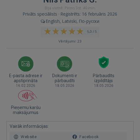
Bija vietnē: Pirms 3st. 49 min.
Privāts speciālists · Reģistrēts: 16 februāris 2026
English, Latviski, По-русски
5,0 / 5
Vērtējumi: 23
E-pasta adrese ir
Dokumenti ir
Pārbaudīts
apstiprināta
pārbaudīti
izpildītājs
16.02.2026
18.05.2026
18.05.2026
Pieņemu karšu
maksājumus
Vairāk informācijas:
Website
Facebook