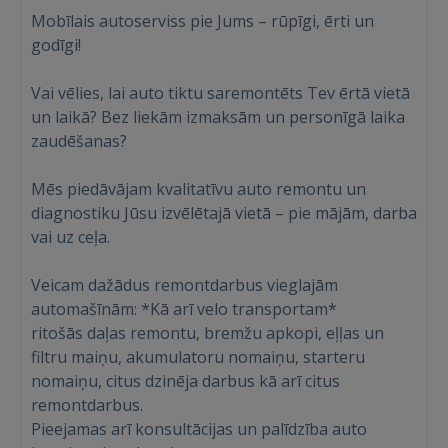
Mobīlais autoserviss pie Jums – rūpīgi, ērti un
godīgi!
Vai vēlies, lai auto tiktu saremontēts Tev ērtā vietā
un laikā? Bez liekām izmaksām un personīgā laika
zaudēšanas?
Mēs piedāvājam kvalitatīvu auto remontu un
diagnostiku Jūsu izvēlētajā vietā – pie mājām, darba
vai uz ceļa.
Veicam dažādus remontdarbus vieglajām
automašīnām: *Kā arī velo transportam*
ritošās daļas remontu, bremžu apkopi, eļļas un
filtru maiņu, akumulatoru nomaiņu, starteru
nomaiņu, citus dzinēja darbus kā arī citus
Ienākt
remontdarbus.
Pieejamas arī konsultācijas un palīdzība auto