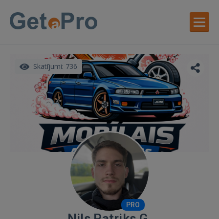
Skatījumi: 736
PRO
Nils Patriks G.