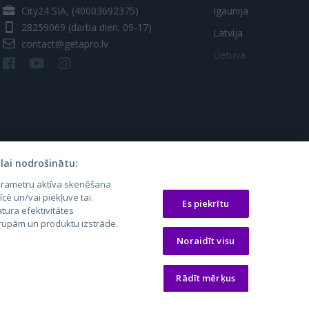
City24 SIA, (40003692375)
Igaunija
28259069
(darba dien. 09-17)
Latvija
contact@getapro.lv
Lietuva
lai nodrošinātu:
parametru aktīva skenēšana
os.lt
auto24.ee
Osta.ee
īcē un/vai piekļuve tai.
Es piekrītu
tura efektivitātes
laugos.lt
KV.ee
KuldneBörs.ee
 grupām un produktu izstrāde.
Noraidīt visu
Rādīt mērķus