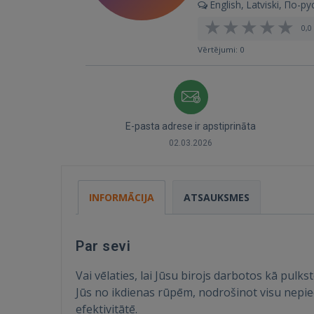
English, Latviski, По-ру
0,0 
Vērtējumi: 0
E-pasta adrese ir apstiprināta
02.03.2026
INFORMĀCIJA
ATSAUKSMES
Par sevi
Vai vēlaties, lai Jūsu birojs darbotos kā pulk
Jūs no ikdienas rūpēm, nodrošinot visu nepie
efektivitātē.