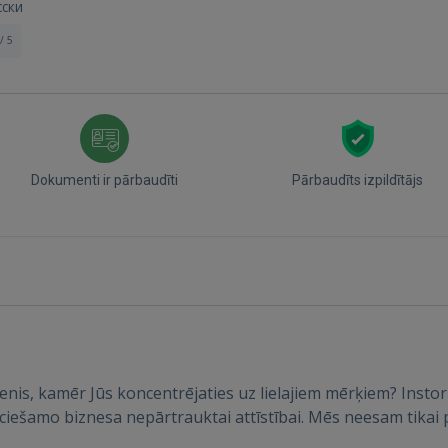
сски
/ 5
Dokumenti ir pārbaudīti
Pārbaudīts izpildītājs
stenis, kamēr Jūs koncentrējaties uz lielajiem mērķiem? Instor
ciešamo biznesa nepārtrauktai attīstībai. Mēs neesam tikai 