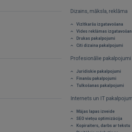
Dizains, māksla, reklāma
FACEBOOK
Vizītkaršu izgatavošana
GOOGLE
Vides reklāmas izgatavošan
Drukas pakalpojumi
Citi dizaina pakalpojumi
 Sign in with Apple
Profesionālie pakalpojum
Vēl neesat reģistrējies?
Juridiskie pakalpojumi
REĢISTRĀCIJA
Finanšu pakalpojumi
Tulkošanas pakalpojumi
Internets un IT pakalpoju
Mājas lapas izveide
SEO vietņu optimizācija
Kopiraiters, darbs ar tekstu