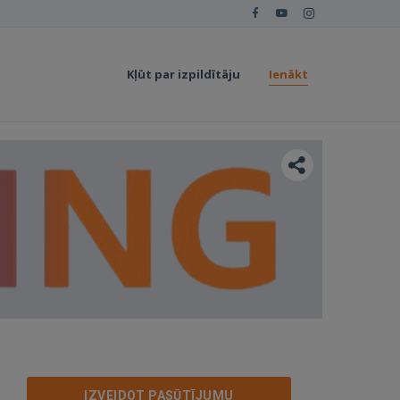
Kļūt par izpildītāju
Ienākt
IZVEIDOT PASŪTĪJUMU