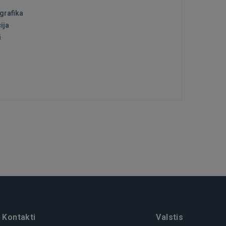
grafika
ija
i
Kontakti
Valstis