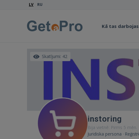
LV
RU
Kā tas darbojas
Skatījumi: 42
instoring
Bija vietnē: Pirms 5 mēn.
Juridiska persona · Reģist