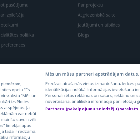
dot pasūtījumu
Par projektu
ar izpildītāju
Atgriezeniskā saite
noteikumi
Jautājumi un atbildes
ialitātes politika
Blogs
t preferences
Mēs un mūsu partneri apstrādājam datus, 
Precīzas atrašanās vietas izmantošana. Ierīces 
, piemēram,
4.lv
GetaPro.lv
Skelbiu.lt
Aruodas.lt
Kain
identifikācijas nolūkā. Informācijas ievietošana ier
loties opciju “Es
24.ee
GetaPro.ee
Personalizētas reklāmas un saturs, reklāmu un sa
Autoplius.lt
CVbankas.lt
Pas
m virsraksta “Mēs un
novērtēšana, analītiskā informācija par lietotāju
ukārt izvēloties
ks atspējotas. Ja
Partneru (pakalpojumu sniedzēju) saraksts
 reklāmām var nebūt
ā mainītu savu izvēli
es” tīmekļa lapas
 ja tāda ir redzama.
šāku informāciju