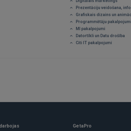
Digitālais mārketings
Prezentāciju veidošana, info
Grafiskais dizains un animāc
Programmētāju pakalpojum
MI pakalpojumi
Datortīkli un Datu drošība
Citi IT pakalpojumi
 darbojas
GetaPro