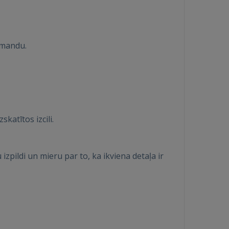
omandu.
katītos izcili.
zpildi un mieru par to, ka ikviena detaļa ir