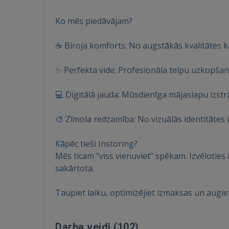
Ko mēs piedāvājam?
☕ Biroja komforts: No augstākās kvalitātes k
✨ Perfekta vide: Profesionāla telpu uzkopšana 
💻 Digitālā jauda: Mūsdienīga mājaslapu izstr
🎨 Zīmola redzamība: No vizuālās identitātes iz
Kāpēc tieši Instoring?
Mēs ticam "viss vienuviet" spēkam. Izvēloties 
sakārtota.
Taupiet laiku, optimizējiet izmaksas un augie
Darba veidi (
102
)