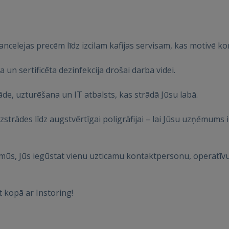
ancelejas precēm līdz izcilam kafijas servisam, kas motivē k
un sertificēta dezinfekcija drošai darba videi.
āde, uzturēšana un IT atbalsts, kas strādā Jūsu labā.
Ienākt
strādes līdz augstvērtīgai poligrāfijai – lai Jūsu uzņēmums izs
mūs, Jūs iegūstat vienu uzticamu kontaktpersonu, operatīvu i
t kopā ar Instoring!
IENĀKT
Aizmirsāt paroli?
Atcerēties?