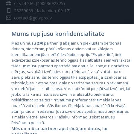
City24 SIA, (40003692375)
28259069
(darba dien. 09-17)
contact@getapro.lv
Mums rūp jūsu konfidencialitāte
Mēs un mūsu
270
partneri glabājam un piekļūstam personas
datiem, piemēram, pārlūkošanas datiem vai unikālajiem
Valstis
identifikatoriem jūsu ierīcē. Izvēloties opciju “Es piekrītu”, tiek
aktivizētas izsekošanas tehnoloģijas, kas atbalsta zem virsraksta
Igaunija
“Mēs un mūsu partneri apstrādājam datus, lai sniegtu” norādītos
Latvija
mērķus, savukārt izvēloties opciju “Noraidīt visu” vai atsaucot
savu piekrišanu, šīs tehnoloģijas tiks atspējotas. Ja izsekošanas
Lietuva
tehnoloģijas ir atspējotas, daļa no redzamā satura un reklāmām
var nebūt jums tik atbilstoša. Varat atkārtoti piekļūt šai izvēlnei, lai
jebkurā laikā mainītu savu izvēli vai atsauktu piekrišanu,
noklikšķinot uz saites “Privātuma preferences” tīmekļa lapas
apakšā vai uz peldošās ikonas tīmekļa lapas apakšējā kreisajā
stūrī, ja tāda ir redzama. Jūsu izvēle būs spēkā mūsu piekrišanas
Tīmekļa vietne ietvaros. Plašāku informāciju skatiet mūsu
Privātuma politikā.
Mēs un mūsu partneri apstrādājam datus, lai