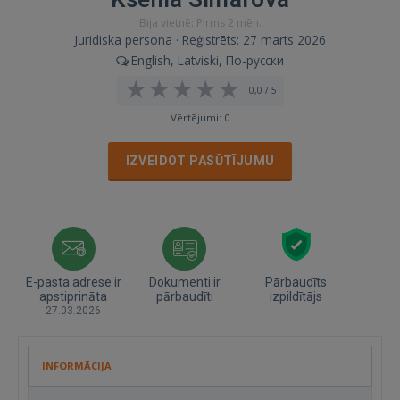
Bija vietnē: Pirms 2 mēn.
Juridiska persona · Reģistrēts: 27 marts 2026
English, Latviski, По-русски
0,0 / 5
Vērtējumi: 0
IZVEIDOT PASŪTĪJUMU
E-pasta adrese ir
Dokumenti ir
Pārbaudīts
apstiprināta
pārbaudīti
izpildītājs
27.03.2026
INFORMĀCIJA