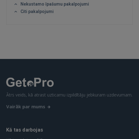
Nekustamo īpašumu pakalpojumi
Citi pakalpojumi
IENĀKT
Aizmirsāt paroli?
Atcerēties?
FACEBOOK
GOOGLE
 Sign in with Apple
Ātrs veids, kā atrast uzticamu izpildītāju jebkuram uzdevumam.
Vēl neesat reģistrējies?
Vairāk par mums
REĢISTRĀCIJA
Kā tas darbojas