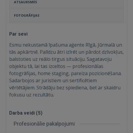
ATSAUKSMES
FOTOGRĀFIJAS
Par sevi
Esmu nekustamā īpašuma aģente Rīgā, Jūrmalā un
tās apkārtnē. Palīdzu ātri izīrēt un pārdot dzīvokļus,
balstoties uz reālo tirgus situāciju. Sagatavoju
objektu tā, lai tas izceltos — profesionālas
fotogrāfijas, home staging, pareiza pozicionēšana.
Sadarbojos ar juristiem un sertificētiem
vērtētājiem. Strādāju bez spiediena, bet ar skaidru
fokusu uz rezultātu.
Ienākt
Darba veidi (
5
)
Profesionālie pakalpojumi