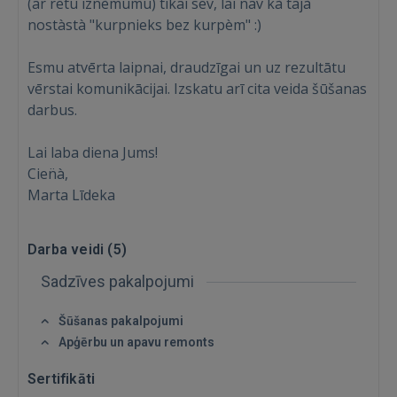
(ar retu izn̈èmumu) tikai sev, lai nav kà tajà
nostàstà "kurpnieks bez kurpèm" :)
IENĀKT
Esmu atvērta laipnai, draudzīgai un uz rezultātu
vērstai komunikācijai. Izskatu arī cita veida šūšanas
Aizmirsāt paroli?
Atcerēties?
darbus.
FACEBOOK
Lai laba diena Jums!
Cien̈à,
Marta Līdeka
GOOGLE
Darba veidi (
5
)
 Sign in with Apple
Sadzīves pakalpojumi
Vēl neesat reģistrējies?
Šūšanas pakalpojumi
REĢISTRĀCIJA
Apģērbu un apavu remonts
Sertifikāti