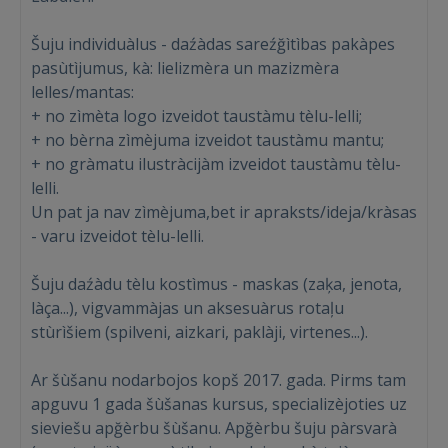
Šuju individuàlus - daźàdas sareźğìtìbas pakàpes
pasùtìjumus, kà: lielizmèra un mazizmèra
lelles/mantas:
+ no zìmèta logo izveidot taustàmu tèlu-lelli;
+ no bèrna zìmèjuma izveidot taustàmu mantu;
+ no gràmatu ilustràcijàm izveidot taustàmu tèlu-
lelli.
Un pat ja nav zìmèjuma,bet ir apraksts/ideja/kràsas
- varu izveidot tèlu-lelli.
Šuju daźàdu tèlu kostìmus - maskas (zaķa, jenota,
làça...), vigvammàjas un aksesuàrus rotaļu
stùrìšiem (spilveni, aizkari, paklàji, virtenes...).
Ienākt
Ar šùšanu nodarbojos kopš 2017. gada. Pirms tam
apguvu 1 gada šùšanas kursus, specializèjoties uz
sieviešu apğèrbu šùšanu. Apğèrbu šuju pàrsvarà