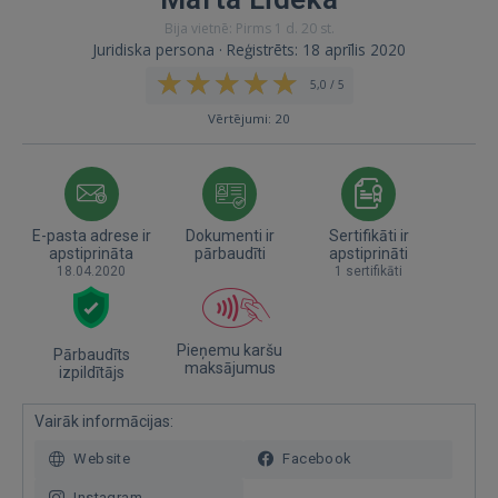
Bija vietnē: Pirms 1 d. 20 st.
Juridiska persona · Reģistrēts: 18 aprīlis 2020
5,0 / 5
Vērtējumi: 20
E-pasta adrese ir
Dokumenti ir
Sertifikāti ir
apstiprināta
pārbaudīti
apstiprināti
18.04.2020
1 sertifikāti
Pieņemu karšu
Pārbaudīts
maksājumus
izpildītājs
Vairāk informācijas:
Website
Facebook
Instagram