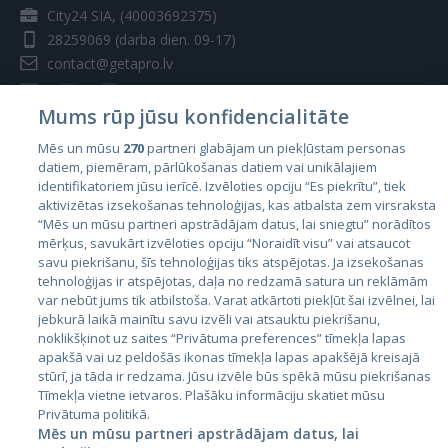
City24 SIA, (40003692375)
28259069
(darba dien. 09-17)
contact@getapro.lv
Mums rūp jūsu konfidencialitāte
Mēs un mūsu
270
partneri glabājam un piekļūstam personas
datiem, piemēram, pārlūkošanas datiem vai unikālajiem
Valstis
identifikatoriem jūsu ierīcē. Izvēloties opciju “Es piekrītu”, tiek
aktivizētas izsekošanas tehnoloģijas, kas atbalsta zem virsraksta
Igaunija
“Mēs un mūsu partneri apstrādājam datus, lai sniegtu” norādītos
Latvija
mērķus, savukārt izvēloties opciju “Noraidīt visu” vai atsaucot
savu piekrišanu, šīs tehnoloģijas tiks atspējotas. Ja izsekošanas
Lietuva
tehnoloģijas ir atspējotas, daļa no redzamā satura un reklāmām
var nebūt jums tik atbilstoša. Varat atkārtoti piekļūt šai izvēlnei, lai
jebkurā laikā mainītu savu izvēli vai atsauktu piekrišanu,
noklikšķinot uz saites “Privātuma preferences” tīmekļa lapas
apakšā vai uz peldošās ikonas tīmekļa lapas apakšējā kreisajā
stūrī, ja tāda ir redzama. Jūsu izvēle būs spēkā mūsu piekrišanas
Tīmekļa vietne ietvaros. Plašāku informāciju skatiet mūsu
Privātuma politikā.
Mēs un mūsu partneri apstrādājam datus, lai