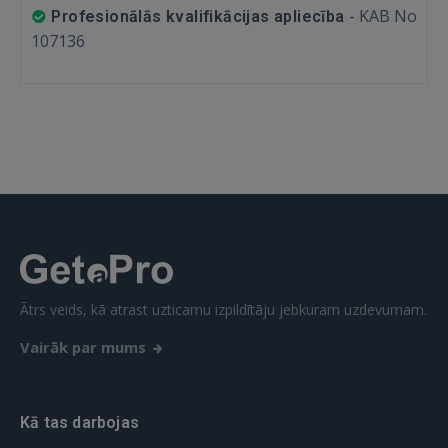
-
KAB No
Profesionālās kvalifikācijas apliecība
107136
Ātrs veids, kā atrast uzticamu izpildītāju jebkuram uzdevumam.
Vairāk par mums
Kā tas darbojas