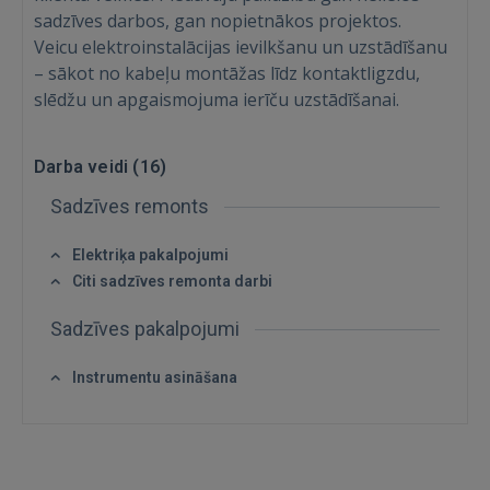
sadzīves darbos, gan nopietnākos projektos.
Veicu elektroinstalācijas ievilkšanu un uzstādīšanu
– sākot no kabeļu montāžas līdz kontaktligzdu,
slēdžu un apgaismojuma ierīču uzstādīšanai.
Darba veidi (
16
)
Sadzīves remonts
Elektriķa pakalpojumi
Citi sadzīves remonta darbi
Ienākt
Sadzīves pakalpojumi
Instrumentu asināšana
IENĀKT