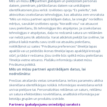
Mēs un mūsu
270
partneri glabājam un piekļūstam personas
datiem, piemēram, pārlūkošanas datiem vai unikālajiem
Valstis
identifikatoriem jūsu ierīcē. Izvēloties opciju “Es piekrītu”, tiek
aktivizētas izsekošanas tehnoloģijas, kas atbalsta zem virsraksta
Igaunija
“Mēs un mūsu partneri apstrādājam datus, lai sniegtu” norādītos
Latvija
mērķus, savukārt izvēloties opciju “Noraidīt visu” vai atsaucot
savu piekrišanu, šīs tehnoloģijas tiks atspējotas. Ja izsekošanas
Lietuva
tehnoloģijas ir atspējotas, daļa no redzamā satura un reklāmām
var nebūt jums tik atbilstoša. Varat atkārtoti piekļūt šai izvēlnei, lai
jebkurā laikā mainītu savu izvēli vai atsauktu piekrišanu,
noklikšķinot uz saites “Privātuma preferences” tīmekļa lapas
apakšā vai uz peldošās ikonas tīmekļa lapas apakšējā kreisajā
stūrī, ja tāda ir redzama. Jūsu izvēle būs spēkā mūsu piekrišanas
Tīmekļa vietne ietvaros. Plašāku informāciju skatiet mūsu
Privātuma politikā.
Mēs un mūsu partneri apstrādājam datus, lai
nodrošinātu:
City24.lv
CVbankas.lt
Precīzas atrašanās vietas izmantošana. Ierīces parametru aktīva
City24.ee
Kainos.lt
skenēšana identifikācijas nolūkā. Informācijas ievietošana ierīcē
GetaPro.lv
Paslaugos.lt
un/vai piekļuve tai. Personalizētas reklāmas un saturs, reklāmu
GetaPro.ee
auto24.ee
un satura efektivitātes novērtēšana, analītiskā informācija par
lietotāju grupām un produktu izstrāde.
Skelbiu.lt
KV.ee
Partneru (pakalpojumu sniedzēju) saraksts
Autoplius.lt
Osta.ee