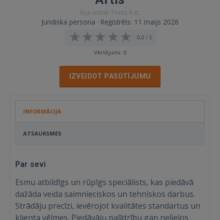
Bija vietnē: Pirms 9 st.
Juridiska persona · Reģistrēts: 11 maijs 2026
0,0 / 5
Vērtējumi: 0
IZVEIDOT PASŪTĪJUMU
INFORMĀCIJA
ATSAUKSMES
Par sevi
Esmu atbildīgs un rūpīgs speciālists, kas piedāvā
dažāda veida saimnieciskos un tehniskos darbus.
Strādāju precīzi, ievērojot kvalitātes standartus un
klienta vēlmes. Piedāvāju palīdzību gan nelielos