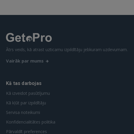
Aizmirsāt paroli?
Atcerēties?
FACEBOOK
GOOGLE
Ātrs veids, kā atrast uzticamu izpildītāju jebkuram uzdevumam.
Vairāk par mums
 Sign in with Apple
Vēl neesat reģistrējies?
Kā tas darbojas
REĢISTRĀCIJA
Kā izveidot pasūtījumu
Kā kļūt par izpildītāju
Servisa noteikumi
Konfidencialitātes politika
Pārvaldīt preferences