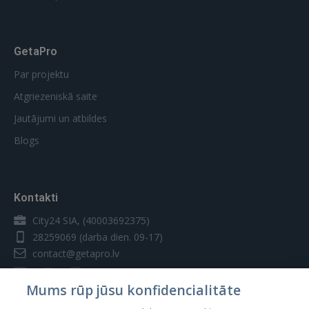
GetaPro
Par projektu
Atgriezeniskā saite
Jautājumi un atbildes
Blogs
Kontakti
City24 SIA, (40003692375)
28259069
(darba dien. 09-17)
contact@getapro.lv
Mums rūp jūsu konfidencialitāte