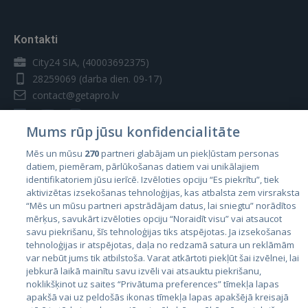
Kontakti
City24 SIA, (40003692375)
28259069
(darba dien. 09-17)
contact@getapro.lv
Mums rūp jūsu konfidencialitāte
Mēs un mūsu
270
partneri glabājam un piekļūstam personas
datiem, piemēram, pārlūkošanas datiem vai unikālajiem
Valstis
identifikatoriem jūsu ierīcē. Izvēloties opciju “Es piekrītu”, tiek
aktivizētas izsekošanas tehnoloģijas, kas atbalsta zem virsraksta
Igaunija
“Mēs un mūsu partneri apstrādājam datus, lai sniegtu” norādītos
Latvija
mērķus, savukārt izvēloties opciju “Noraidīt visu” vai atsaucot
savu piekrišanu, šīs tehnoloģijas tiks atspējotas. Ja izsekošanas
Lietuva
tehnoloģijas ir atspējotas, daļa no redzamā satura un reklāmām
var nebūt jums tik atbilstoša. Varat atkārtoti piekļūt šai izvēlnei, lai
jebkurā laikā mainītu savu izvēli vai atsauktu piekrišanu,
noklikšķinot uz saites “Privātuma preferences” tīmekļa lapas
apakšā vai uz peldošās ikonas tīmekļa lapas apakšējā kreisajā