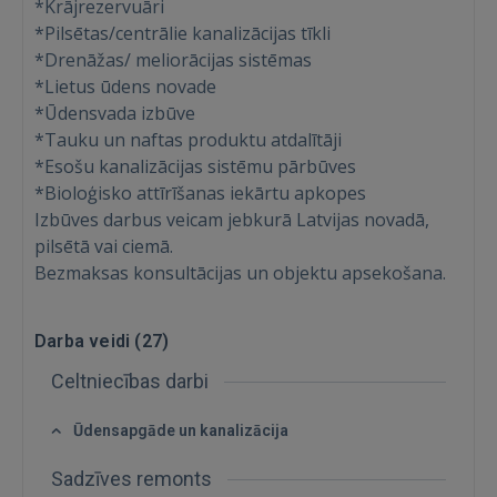
*Krājrezervuāri
*Pilsētas/centrālie kanalizācijas tīkli
*Drenāžas/ meliorācijas sistēmas
*Lietus ūdens novade
*Ūdensvada izbūve
*Tauku un naftas produktu atdalītāji
*Esošu kanalizācijas sistēmu pārbūves
Ienākt
*Bioloģisko attīrīšanas iekārtu apkopes
Izbūves darbus veicam jebkurā Latvijas novadā,
pilsētā vai ciemā.
Bezmaksas konsultācijas un objektu apsekošana.
Darba veidi (
27
)
IENĀKT
Celtniecības darbi
Aizmirsāt paroli?
Atcerēties?
Ūdensapgāde un kanalizācija
FACEBOOK
Sadzīves remonts