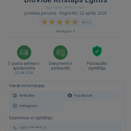
Bija vietnē: Pirms 5 mēn.
Juridiska persona · Reģistrēts: 22 aprīlis 2020
4,5 / 5
Vērtējumi: 5
E-pasta adrese ir
Dokumenti ir
Pārbaudīts
apstiprināta
pārbaudīti
izpildītājs
22.04.2020
Vairāk informācijas:
Website
Facebook
Instagram
Sazinieties ar izpildītāju:
+371 *** *** 11