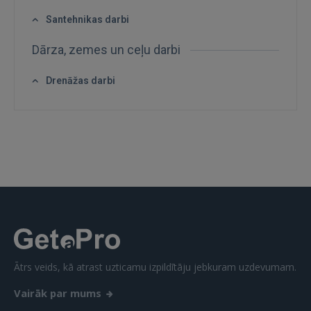
Santehnikas darbi
GOOGLE
Dārza, zemes un ceļu darbi
 Sign in with Apple
Drenāžas darbi
Vēl neesat reģistrējies?
REĢISTRĀCIJA
Ātrs veids, kā atrast uzticamu izpildītāju jebkuram uzdevumam.
Vairāk par mums