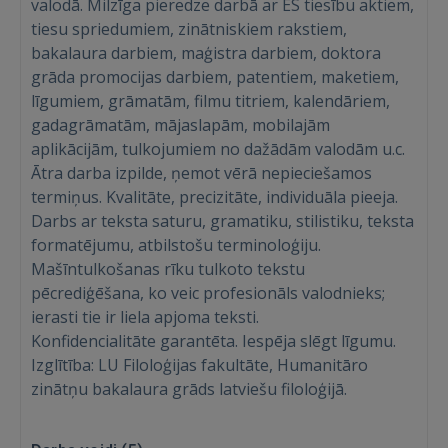
valodā. Milzīga pieredze darbā ar ES tiesību aktiem,
tiesu spriedumiem, zinātniskiem rakstiem,
bakalaura darbiem, maģistra darbiem, doktora
grāda promocijas darbiem, patentiem, maketiem,
līgumiem, grāmatām, filmu titriem, kalendāriem,
gadagrāmatām, mājaslapām, mobilajām
aplikācijām, tulkojumiem no dažādām valodām u.c.
Ienākt
Ātra darba izpilde, ņemot vērā nepieciešamos
termiņus. Kvalitāte, precizitāte, individuāla pieeja.
Darbs ar teksta saturu, gramatiku, stilistiku, teksta
formatējumu, atbilstošu terminoloģiju.
Mašīntulkošanas rīku tulkoto tekstu
pēcrediģēšana, ko veic profesionāls valodnieks;
ierasti tie ir liela apjoma teksti.
IENĀKT
Konfidencialitāte garantēta. Iespēja slēgt līgumu.
Izglītība: LU Filoloģijas fakultāte, Humanitāro
Aizmirsāt paroli?
Atcerēties?
zinātņu bakalaura grāds latviešu filoloģijā.
FACEBOOK