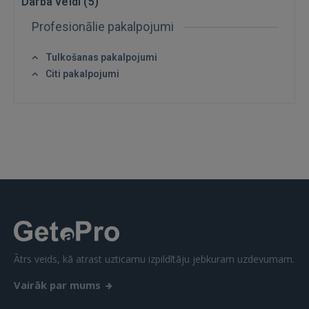
Darba veidi (
5
)
GOOGLE
Profesionālie pakalpojumi
Tulkošanas pakalpojumi
 Sign in with Apple
Citi pakalpojumi
Vēl neesat reģistrējies?
REĢISTRĀCIJA
Ātrs veids, kā atrast uzticamu izpildītāju jebkuram uzdevumam.
Vairāk par mums