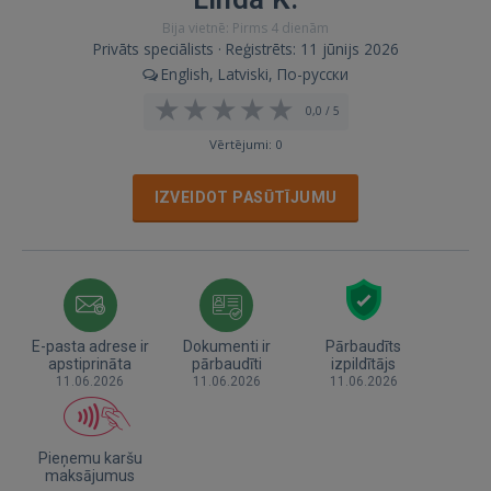
Bija vietnē: Pirms 4 dienām
Privāts speciālists · Reģistrēts: 11 jūnijs 2026
English, Latviski, По-русски
0,0 / 5
Vērtējumi: 0
IZVEIDOT PASŪTĪJUMU
E-pasta adrese ir
Dokumenti ir
Pārbaudīts
apstiprināta
pārbaudīti
izpildītājs
11.06.2026
11.06.2026
11.06.2026
Pieņemu karšu
maksājumus