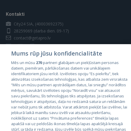
Kontakti
City24 SIA, (40003692375)
28259069
(darba dien. 09-17)
contact@getapro.lv
Mums rūp jūsu konfidencialitāte
Mēs un mūsu
270
partneri glabājam un piekļūstam personas
datiem, piemēram, pārlūkošanas datiem vai unikālajiem
Valstis
identifikatoriem jūsu ierīcē. Izvēloties opciju “Es piekrītu”, tiek
aktivizētas izsekošanas tehnoloģijas, kas atbalsta zem virsraksta
Igaunija
“Mēs un mūsu partneri apstrādājam datus, lai sniegtu” norādītos
Latvija
mērķus, savukārt izvēloties opciju “Noraidīt visu” vai atsaucot
savu piekrišanu, šīs tehnoloģijas tiks atspējotas. Ja izsekošanas
Lietuva
tehnoloģijas ir atspējotas, daļa no redzamā satura un reklāmām
var nebūt jums tik atbilstoša. Varat atkārtoti piekļūt šai izvēlnei, lai
jebkurā laikā mainītu savu izvēli vai atsauktu piekrišanu,
noklikšķinot uz saites “Privātuma preferences” tīmekļa lapas
apakšā vai uz peldošās ikonas tīmekļa lapas apakšējā kreisajā
stūrī, ja tāda ir redzama. Jūsu izvēle būs spēkā mūsu piekrišanas