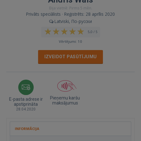
Bija vietnē: Pirms 5 mēn.
Privāts speciālists · Reģistrēts: 28 aprīlis 2020
Latviski, По-русски
5,0 / 5
Vērtējumi: 10
IZVEIDOT PASŪTĪJUMU
Pieņemu karšu
E-pasta adrese ir
maksājumus
apstiprināta
28.04.2020
INFORMĀCIJA