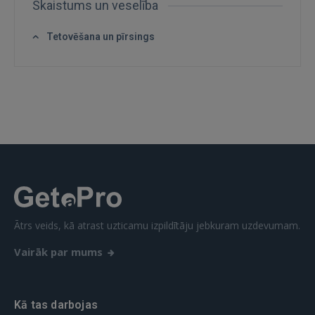
Skaistums un veselība
Tetovēšana un pīrsings
IENĀKT
Aizmirsāt paroli?
Atcerēties?
FACEBOOK
GOOGLE
 Sign in with Apple
Ātrs veids, kā atrast uzticamu izpildītāju jebkuram uzdevumam.
Vēl neesat reģistrējies?
Vairāk par mums
REĢISTRĀCIJA
Kā tas darbojas