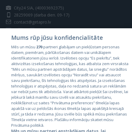
City24 SIA, (40003692375)
28259069
(darba dien. 09-17)
contact@getapro.lv
Mums rūp jūsu konfidencialitāte
Mēs un mūsu
270
partneri glabājam un piekļūstam personas
datiem, piemēram, pārlūkošanas datiem vai unikālajiem
Valstis
identifikatoriem jūsu ierīcē. Izvēloties opciju “Es piekrītu”, tiek
aktivizētas izsekošanas tehnoloģijas, kas atbalsta zem virsraksta
Igaunija
“Mēs un mūsu partneri apstrādājam datus, lai sniegtu” norādītos
Latvija
mērķus, savukārt izvēloties opciju “Noraidīt visu” vai atsaucot
savu piekrišanu, šīs tehnoloģijas tiks atspējotas. Ja izsekošanas
Lietuva
tehnoloģijas ir atspējotas, daļa no redzamā satura un reklāmām
var nebūt jums tik atbilstoša. Varat atkārtoti piekļūt šai izvēlnei, lai
jebkurā laikā mainītu savu izvēli vai atsauktu piekrišanu,
noklikšķinot uz saites “Privātuma preferences” tīmekļa lapas
apakšā vai uz peldošās ikonas tīmekļa lapas apakšējā kreisajā
stūrī, ja tāda ir redzama. Jūsu izvēle būs spēkā mūsu piekrišanas
Tīmekļa vietne ietvaros. Plašāku informāciju skatiet mūsu
Privātuma politikā.
Mēs un mūsu partneri apstrādājam datus, lai