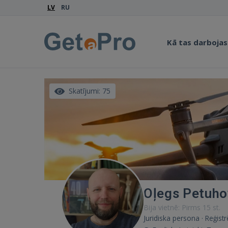
LV
RU
Kā tas darbojas
Skatījumi: 75
Oļegs Petuho
Bija vietnē: Pirms 15 st.
Juridiska persona · Reģistr