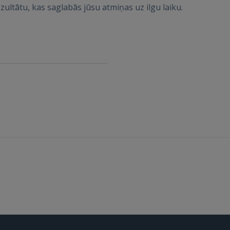
ezultātu, kas saglabās jūsu atmiņas uz ilgu laiku.
FACEBOOK
GOOGLE
 Sign in with Apple
Vēl neesat reģistrējies?
REĢISTRĀCIJA