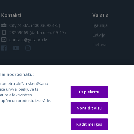
Kontakti
Valstis
City24 SIA, (40003692375)
Igaunija
28259069
(darba dien. 09-17)
Latvija
contact@getapro.lv
Lietuva
lai nodrošinātu:
parametru aktīva skenēšana
īcē un/vai piekļuve tai.
Es piekrītu
tura efektivitātes
 grupām un produktu izstrāde.
os.lt
auto24.ee
Osta.ee
Noraidīt visu
laugos.lt
KV.ee
KuldneBörs.ee
Rādīt mērķus