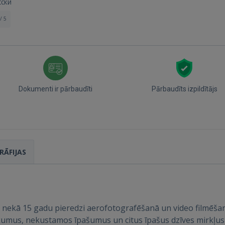
сски
/ 5
Dokumenti ir pārbaudīti
Pārbaudīts izpildītājs
Ienākt
RĀFIJAS
IENĀKT
nekā 15 gadu pieredzi aerofotografēšanā un video filmēšanā
umus, nekustamos īpašumus un citus īpašus dzīves mirkļus 
Aizmirsāt paroli?
Atcerēties?