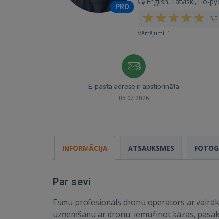
English, Latviski, По-ру
PRO
5,0 
Vērtējumi: 1
E-pasta adrese ir apstiprināta
05.07.2026
INFORMĀCIJA
ATSAUKSMES
FOTOG
Par sevi
Esmu profesionāls dronu operators ar vairāk 
uzņemšanu ar dronu, iemūžinot kāzas, pasāk