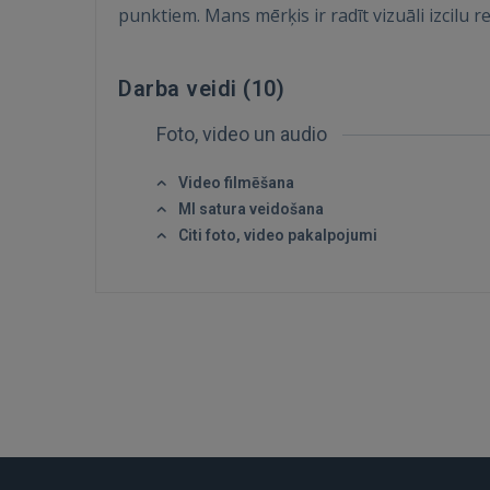
punktiem. Mans mērķis ir radīt vizuāli izcilu r
Darba veidi (
10
)
Foto, video un audio
Video filmēšana
MI satura veidošana
Citi foto, video pakalpojumi