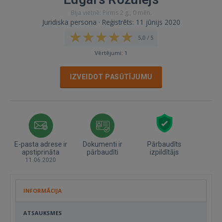
Bija vietnē: Pirms 2 g., 0 mēn.
Juridiska persona · Reģistrēts: 11 jūnijs 2020
5,0 / 5
Vērtējumi: 1
IZVEIDOT PASŪTĪJUMU
E-pasta adrese ir
Dokumenti ir
Pārbaudīts
apstiprināta
pārbaudīti
izpildītājs
11.06.2020
INFORMĀCIJA
ATSAUKSMES