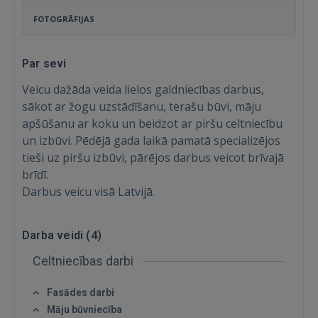
FOTOGRĀFIJAS
Par sevi
Veicu dažāda veida lielos galdniecības darbus,
sākot ar žogu uzstādīšanu, terašu būvi, māju
apšūšanu ar koku un beidzot ar piršu celtniecību
un izbūvi. Pēdējā gada laikā pamatā specializējos
tieši uz piršu izbūvi, pārējos darbus veicot brīvajā
brīdī.
Darbus veicu visā Latvijā.
Ienākt
Darba veidi (
4
)
Celtniecības darbi
Fasādes darbi
Māju būvniecība