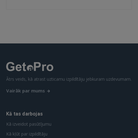
IENĀKT
Aizmirsāt paroli?
Atcerēties?
FACEBOOK
GOOGLE
Ātrs veids, kā atrast uzticamu izpildītāju jebkuram uzdevumam.
 Sign in with Apple
Vairāk par mums
Vēl neesat reģistrējies?
REĢISTRĀCIJA
Kā tas darbojas
Kā izveidot pasūtījumu
Kā kļūt par izpildītāju