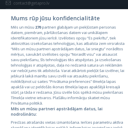
contact@getapro.lv
Mums rūp jūsu konfidencialitāte
Mēs un mūsu
270
partneri glabājam un piekļūstam personas
datiem, piemēram, pārlūkošanas datiem vai unikālajiem
Valstis
identifikatoriem jūsu ierīcē. Izvēloties opciju “Es piekrītu”, tiek
aktivizētas izsekošanas tehnoloģijas, kas atbalsta zem virsraksta
Igaunija
“Mēs un mūsu partneri apstrādājam datus, lai sniegtu” norādītos
Latvija
mērķus, savukārt izvēloties opciju “Noraidīt visu” vai atsaucot
savu piekrišanu, šīs tehnoloģijas tiks atspējotas. Ja izsekošanas
Lietuva
tehnoloģijas ir atspējotas, daļa no redzamā satura un reklāmām
var nebūt jums tik atbilstoša. Varat atkārtoti piekļūt šai izvēlnei, lai
jebkurā laikā mainītu savu izvēli vai atsauktu piekrišanu,
noklikšķinot uz saites “Privātuma preferences” tīmekļa lapas
apakšā vai uz peldošās ikonas tīmekļa lapas apakšējā kreisajā
stūrī, ja tāda ir redzama. Jūsu izvēle būs spēkā mūsu piekrišanas
Tīmekļa vietne ietvaros. Plašāku informāciju skatiet mūsu
Privātuma politikā.
Mēs un mūsu partneri apstrādājam datus, lai
nodrošinātu:
City24.lv
CVbankas.lt
Precīzas atrašanās vietas izmantošana. Ierīces parametru aktīva
City24.ee
Kainos.lt
skenēšana identifikācijas nolūkā. Informācijas ievietošana ierīcē