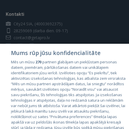
Kontakti
City24 SIA, (40003692375)
28259069
(darba dien. 09-17)
contact@getapro.lv
Mums rūp jūsu konfidencialitāte
Mēs un mūsu
270
partneri glabājam un piekļūstam personas
datiem, piemēram, pārlūkošanas datiem vai unikālajiem
Valstis
identifikatoriem jūsu ierīcē. Izvēloties opciju “Es piekrītu”, tiek
aktivizētas izsekošanas tehnoloģijas, kas atbalsta zem virsraksta
Igaunija
“Mēs un mūsu partneri apstrādājam datus, lai sniegtu” norādītos
Latvija
mērķus, savukārt izvēloties opciju “Noraidīt visu” vai atsaucot
savu piekrišanu, šīs tehnoloģijas tiks atspējotas. Ja izsekošanas
Lietuva
tehnoloģijas ir atspējotas, daļa no redzamā satura un reklāmām
var nebūt jums tik atbilstoša. Varat atkārtoti piekļūt šai izvēlnei, lai
jebkurā laikā mainītu savu izvēli vai atsauktu piekrišanu,
noklikšķinot uz saites “Privātuma preferences” tīmekļa lapas
apakšā vai uz peldošās ikonas tīmekļa lapas apakšējā kreisajā
stūrī, ja tāda ir redzama. Jūsu izvēle būs spēkā mūsu piekrišanas