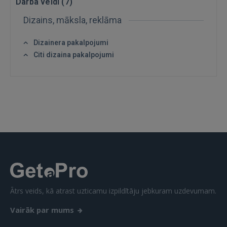
Darba veidi (
7
)
Dizains, māksla, reklāma
Dizainera pakalpojumi
IENĀKT
Citi dizaina pakalpojumi
Aizmirsāt paroli?
Atcerēties?
FACEBOOK
GOOGLE
 Sign in with Apple
Vēl neesat reģistrējies?
Ātrs veids, kā atrast uzticamu izpildītāju jebkuram uzdevumam.
REĢISTRĀCIJA
Vairāk par mums