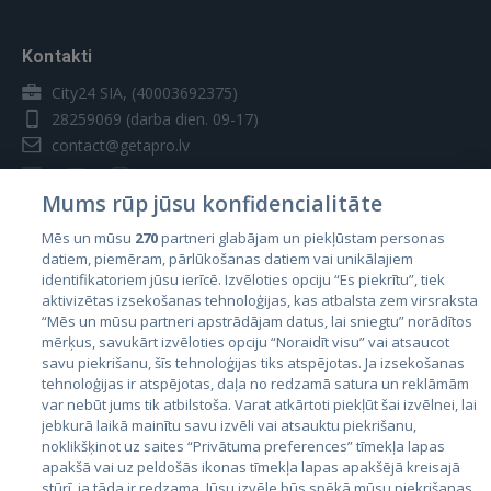
Kontakti
City24 SIA, (40003692375)
28259069
(darba dien. 09-17)
contact@getapro.lv
Mums rūp jūsu konfidencialitāte
Mēs un mūsu
270
partneri glabājam un piekļūstam personas
datiem, piemēram, pārlūkošanas datiem vai unikālajiem
Valstis
identifikatoriem jūsu ierīcē. Izvēloties opciju “Es piekrītu”, tiek
aktivizētas izsekošanas tehnoloģijas, kas atbalsta zem virsraksta
Igaunija
“Mēs un mūsu partneri apstrādājam datus, lai sniegtu” norādītos
Latvija
mērķus, savukārt izvēloties opciju “Noraidīt visu” vai atsaucot
savu piekrišanu, šīs tehnoloģijas tiks atspējotas. Ja izsekošanas
Lietuva
tehnoloģijas ir atspējotas, daļa no redzamā satura un reklāmām
var nebūt jums tik atbilstoša. Varat atkārtoti piekļūt šai izvēlnei, lai
jebkurā laikā mainītu savu izvēli vai atsauktu piekrišanu,
noklikšķinot uz saites “Privātuma preferences” tīmekļa lapas
apakšā vai uz peldošās ikonas tīmekļa lapas apakšējā kreisajā
stūrī, ja tāda ir redzama. Jūsu izvēle būs spēkā mūsu piekrišanas