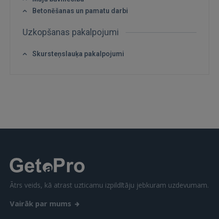
Betonēšanas un pamatu darbi
Uzkopšanas pakalpojumi
IENĀKT
Skursteņslauķa pakalpojumi
Aizmirsāt paroli?
Atcerēties?
FACEBOOK
GOOGLE
 Sign in with Apple
Vēl neesat reģistrējies?
Ātrs veids, kā atrast uzticamu izpildītāju jebkuram uzdevumam.
REĢISTRĀCIJA
Vairāk par mums