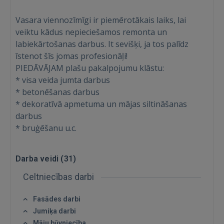
Vasara viennozīmīgi ir piemērotākais laiks, lai
veiktu kādus nepieciešamos remonta un
labiekārtošanas darbus. It sevišķi, ja tos palīdz
īstenot šīs jomas profesionāļi!
PIEDĀVĀJAM plašu pakalpojumu klāstu:
* visa veida jumta darbus
* betonēšanas darbus
* dekoratīvā apmetuma un mājas siltināšanas
darbus
* bruģēšanu u.c.
Darba veidi (
31
)
Celtniecības darbi
Ienākt
Fasādes darbi
Jumiķa darbi
Māju būvniecība