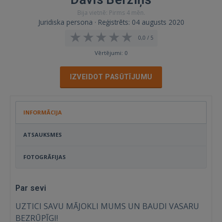
Bija vietnē: Pirms 4 mēn.
Juridiska persona · Reģistrēts: 04 augusts 2020
0,0 / 5
Vērtējumi: 0
IZVEIDOT PASŪTĪJUMU
INFORMĀCIJA
ATSAUKSMES
FOTOGRĀFIJAS
Par sevi
UZTICI SAVU MĀJOKLI MUMS UN BAUDI VASARU
BEZRŪPĪGI!