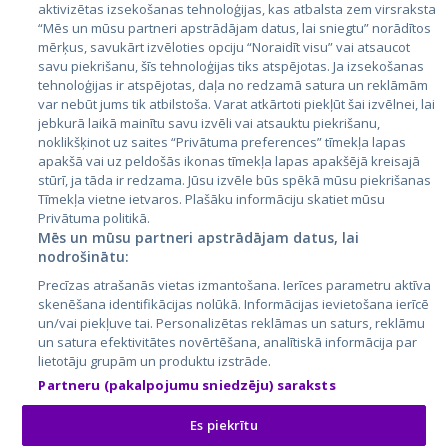
aktivizētas izsekošanas tehnoloģijas, kas atbalsta zem virsraksta
Igaunija
“Mēs un mūsu partneri apstrādājam datus, lai sniegtu” norādītos
Latvija
mērķus, savukārt izvēloties opciju “Noraidīt visu” vai atsaucot
savu piekrišanu, šīs tehnoloģijas tiks atspējotas. Ja izsekošanas
Lietuva
tehnoloģijas ir atspējotas, daļa no redzamā satura un reklāmām
var nebūt jums tik atbilstoša. Varat atkārtoti piekļūt šai izvēlnei, lai
jebkurā laikā mainītu savu izvēli vai atsauktu piekrišanu,
noklikšķinot uz saites “Privātuma preferences” tīmekļa lapas
apakšā vai uz peldošās ikonas tīmekļa lapas apakšējā kreisajā
stūrī, ja tāda ir redzama. Jūsu izvēle būs spēkā mūsu piekrišanas
Tīmekļa vietne ietvaros. Plašāku informāciju skatiet mūsu
Privātuma politikā.
Mēs un mūsu partneri apstrādājam datus, lai
nodrošinātu:
City24.lv
CVbankas.lt
Precīzas atrašanās vietas izmantošana. Ierīces parametru aktīva
City24.ee
Kainos.lt
skenēšana identifikācijas nolūkā. Informācijas ievietošana ierīcē
GetaPro.lv
Paslaugos.lt
un/vai piekļuve tai. Personalizētas reklāmas un saturs, reklāmu
GetaPro.ee
auto24.ee
un satura efektivitātes novērtēšana, analītiskā informācija par
lietotāju grupām un produktu izstrāde.
Skelbiu.lt
KV.ee
Partneru (pakalpojumu sniedzēju) saraksts
Autoplius.lt
Osta.ee
Aruodas.lt
KuldneBörs.ee
Es piekrītu