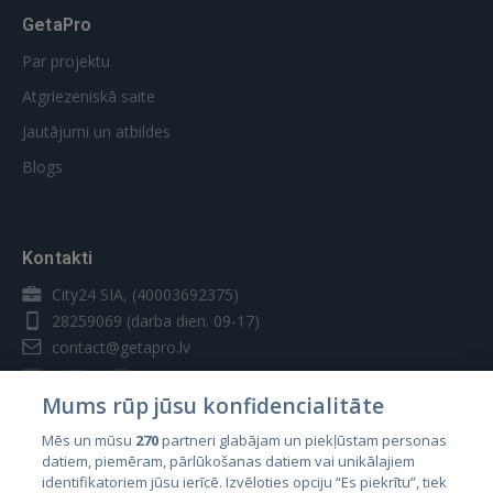
GetaPro
Par projektu
Atgriezeniskā saite
Jautājumi un atbildes
Blogs
Kontakti
City24 SIA, (40003692375)
28259069
(darba dien. 09-17)
contact@getapro.lv
Mums rūp jūsu konfidencialitāte
Mēs un mūsu
270
partneri glabājam un piekļūstam personas
datiem, piemēram, pārlūkošanas datiem vai unikālajiem
Valstis
identifikatoriem jūsu ierīcē. Izvēloties opciju “Es piekrītu”, tiek