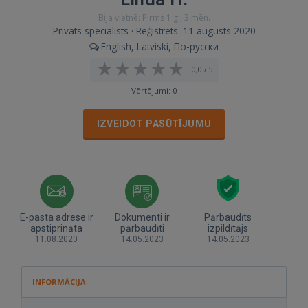
Bija vietnē: Pirms 1 g., 3 mēn.
Privāts speciālists · Reģistrēts: 11 augusts 2020
English, Latviski, По-русски
0,0 / 5
Vērtējumi: 0
IZVEIDOT PASŪTĪJUMU
E-pasta adrese ir
Dokumenti ir
Pārbaudīts
apstiprināta
pārbaudīti
izpildītājs
11.08.2020
14.05.2023
14.05.2023
INFORMĀCIJA