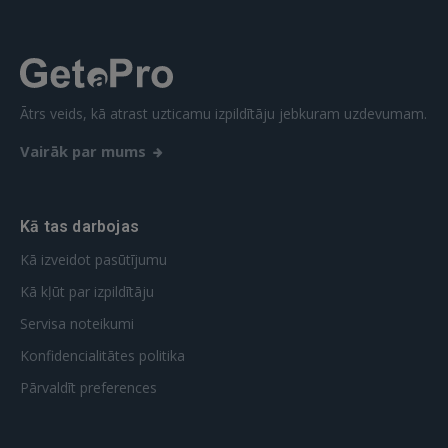
Vēl neesat reģistrējies?
REĢISTRĀCIJA
Ātrs veids, kā atrast uzticamu izpildītāju jebkuram uzdevumam.
Vairāk par mums
Kā tas darbojas
Kā izveidot pasūtījumu
Kā kļūt par izpildītāju
Servisa noteikumi
Konfidencialitātes politika
Pārvaldīt preferences