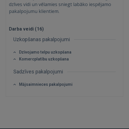
dzīves vidi un vēlamies sniegt labāko iespējamo
Ienākt
pakalpojumu klientiem.
Darba veidi (
16
)
Uzkopšanas pakalpojumi
Dzīvojamo telpu uzkopšana
IENĀKT
Komercplatību uzkopšana
Aizmirsāt paroli?
Atcerēties?
Sadzīves pakalpojumi
FACEBOOK
Mājsaimnieces pakalpojumi
GOOGLE
 Sign in with Apple