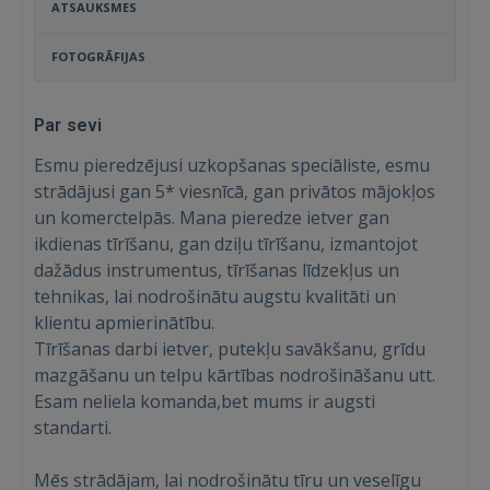
ATSAUKSMES
FOTOGRĀFIJAS
Par sevi
Esmu pieredzējusi uzkopšanas speciāliste, esmu
strādājusi gan 5* viesnīcā, gan privātos mājokļos
un komerctelpās. Mana pieredze ietver gan
ikdienas tīrīšanu, gan dziļu tīrīšanu, izmantojot
dažādus instrumentus, tīrīšanas līdzekļus un
tehnikas, lai nodrošinātu augstu kvalitāti un
klientu apmierinātību.
Tīrīšanas darbi ietver, putekļu savākšanu, grīdu
mazgāšanu un telpu kārtības nodrošināšanu utt.
Esam neliela komanda,bet mums ir augsti
standarti.
Mēs strādājam, lai nodrošinātu tīru un veselīgu