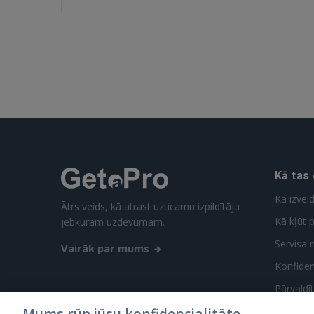
Kā tas
Kā izvei
Ātrs veids, kā atrast uzticamu izpildītāju
Kā kļūt p
jebkuram uzdevumam.
Servisa 
Vairāk par mums
Konfidenc
Pārvaldī
Mums rūp jūsu konfidencialitāte