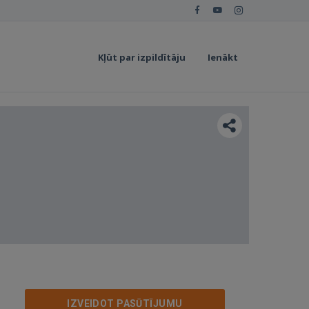
Kļūt par izpildītāju
Ienākt
IZVEIDOT PASŪTĪJUMU