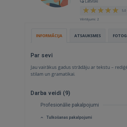
Latviski
5,0 
Vērtējumi: 2
INFORMĀCIJA
ATSAUKSMES
FOTOG
Par sevi
Jau vairākus gadus strādāju ar tekstu – redi
stilam un gramatikai.
Darba veidi (
9
)
Profesionālie pakalpojumi
Tulkošanas pakalpojumi