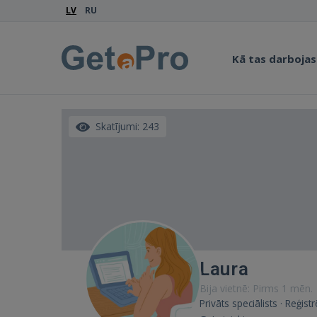
LV
RU
Kā tas darbojas
Skatījumi: 243
Laura
Bija vietnē: Pirms 1 mēn.
Privāts speciālists · Reģis