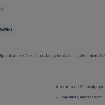
/ 5
Ienākt
RĀFIJAS
ģēju, rakstu reklāmrakstus, bloga ierakstus uzņēmumiem. Det
IENĀKT
Aizmirsāt paroli?
Atcerēties?
Internets un IT pakalpoju
FACEBOOK
Kopiraiters, darbs ar tekstu
GOOGLE