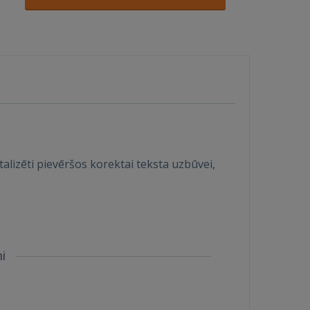
alizēti pievēršos korektai teksta uzbūvei,
mi