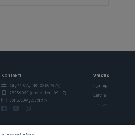
Kontakti
Valstis
City24 SIA, (40003692375)
Igaunija
28259069
(darba dien. 09-17)
Latvija
contact@getapro.lv
Lietuva
lai nodrošinātu: