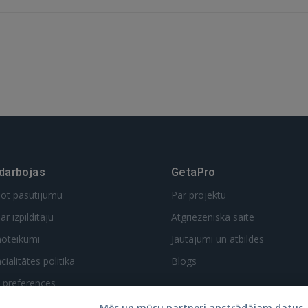
 Sign in with Apple
Vēl neesat reģistrējies?
REĢISTRĀCIJA
 darbojas
GetaPro
dot pasūtījumu
Par projektu
ar izpildītāju
Atgriezeniskā saite
noteikumi
Jautājumi un atbildes
ialitātes politika
Blogs
t preferences
Mēs un mūsu partneri apstrādājam datus, 