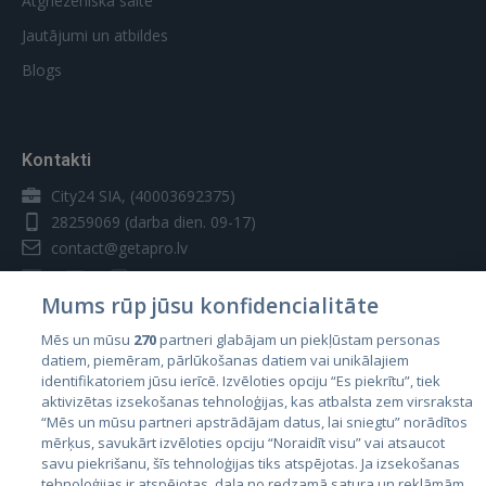
Atgriezeniskā saite
Jautājumi un atbildes
Blogs
Kontakti
City24 SIA, (40003692375)
28259069
(darba dien. 09-17)
contact@getapro.lv
Mums rūp jūsu konfidencialitāte
Mēs un mūsu
270
partneri glabājam un piekļūstam personas
datiem, piemēram, pārlūkošanas datiem vai unikālajiem
Valstis
identifikatoriem jūsu ierīcē. Izvēloties opciju “Es piekrītu”, tiek
aktivizētas izsekošanas tehnoloģijas, kas atbalsta zem virsraksta
Igaunija
“Mēs un mūsu partneri apstrādājam datus, lai sniegtu” norādītos
Latvija
mērķus, savukārt izvēloties opciju “Noraidīt visu” vai atsaucot
savu piekrišanu, šīs tehnoloģijas tiks atspējotas. Ja izsekošanas
Lietuva
tehnoloģijas ir atspējotas, daļa no redzamā satura un reklāmām