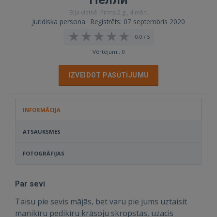
Bija vietnē: Pirms 2 g., 4 mēn.
Juridiska persona · Reģistrēts: 07 septembris 2020
0,0 / 5
Vērtējumi: 0
IZVEIDOT PASŪTĪJUMU
INFORMĀCIJA
ATSAUKSMES
FOTOGRĀFIJAS
Par sevi
Taisu pie sevis mājās, bet varu pie jums uztaisit
manikīru pedikīru krāsoju skropstas, uzacis