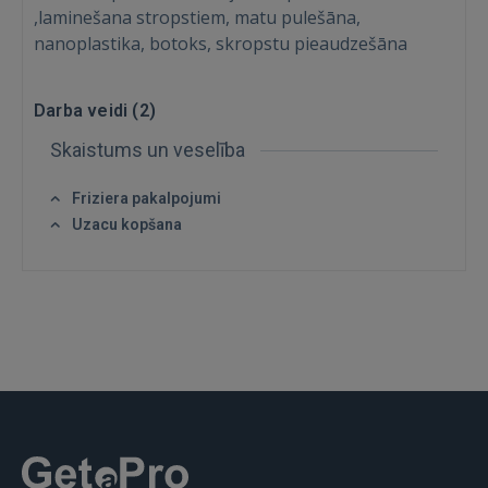
,laminešana stropstiem, matu pulešāna,
nanoplastika, botoks, skropstu pieaudzešāna
Darba veidi (
2
)
Skaistums un veselība
Friziera pakalpojumi
Ienākt
Uzacu kopšana
IENĀKT
Aizmirsāt paroli?
Atcerēties?