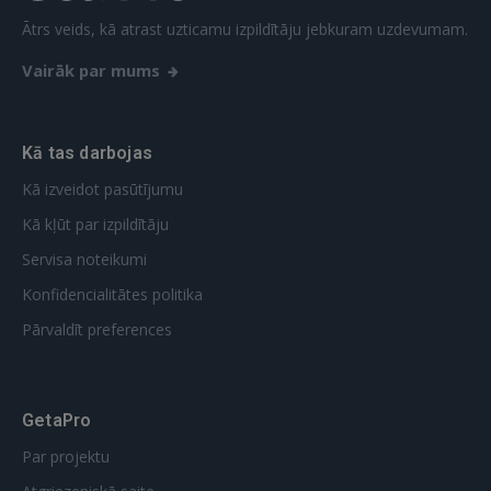
FACEBOOK
Ātrs veids, kā atrast uzticamu izpildītāju jebkuram uzdevumam.
Vairāk par mums
GOOGLE
Kā tas darbojas
 Sign in with Apple
Kā izveidot pasūtījumu
Vēl neesat reģistrējies?
Kā kļūt par izpildītāju
REĢISTRĀCIJA
Servisa noteikumi
Konfidencialitātes politika
Pārvaldīt preferences
GetaPro
Par projektu