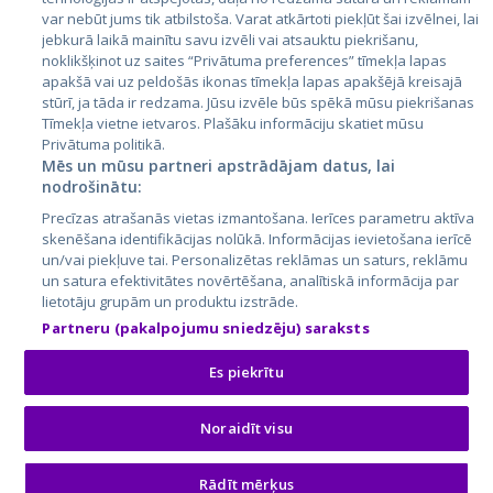
var nebūt jums tik atbilstoša. Varat atkārtoti piekļūt šai izvēlnei, lai
jebkurā laikā mainītu savu izvēli vai atsauktu piekrišanu,
noklikšķinot uz saites “Privātuma preferences” tīmekļa lapas
apakšā vai uz peldošās ikonas tīmekļa lapas apakšējā kreisajā
stūrī, ja tāda ir redzama. Jūsu izvēle būs spēkā mūsu piekrišanas
Tīmekļa vietne ietvaros. Plašāku informāciju skatiet mūsu
Privātuma politikā.
Mēs un mūsu partneri apstrādājam datus, lai
nodrošinātu:
City24.lv
CVbankas.lt
Precīzas atrašanās vietas izmantošana. Ierīces parametru aktīva
City24.ee
Kainos.lt
skenēšana identifikācijas nolūkā. Informācijas ievietošana ierīcē
GetaPro.lv
Paslaugos.lt
un/vai piekļuve tai. Personalizētas reklāmas un saturs, reklāmu
GetaPro.ee
auto24.ee
un satura efektivitātes novērtēšana, analītiskā informācija par
lietotāju grupām un produktu izstrāde.
Skelbiu.lt
KV.ee
Partneru (pakalpojumu sniedzēju) saraksts
Autoplius.lt
Osta.ee
Aruodas.lt
KuldneBörs.ee
Es piekrītu
Noraidīt visu
© 2026 GetaPro. Visas tiesības aizsargātas.
Rādīt mērķus