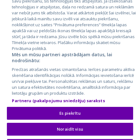
savu piekrišanu, šīs tehnoloģijas tiks atspējotas. Ja izsekošanas
Lietuva
tehnoloģijas ir atspējotas, daļa no redzamā satura un reklāmām
var nebūt jums tik atbilstoša. Varat atkārtoti piekļūt šai izvēlnei, lai
jebkurā laikā mainītu savu izvēli vai atsauktu piekrišanu,
noklikšķinot uz saites “Privātuma preferences” tīmekļa lapas
apakšā vai uz peldošās ikonas tīmekļa lapas apakšējā kreisajā
stūrī, ja tāda ir redzama. Jūsu izvēle būs spēkā mūsu piekrišanas
Tīmekļa vietne ietvaros. Plašāku informāciju skatiet mūsu
Privātuma politikā.
Mēs un mūsu partneri apstrādājam datus, lai
nodrošinātu:
City24.lv
CVbankas.lt
Precīzas atrašanās vietas izmantošana. Ierīces parametru aktīva
City24.ee
Kainos.lt
skenēšana identifikācijas nolūkā. Informācijas ievietošana ierīcē
GetaPro.lv
Paslaugos.lt
un/vai piekļuve tai. Personalizētas reklāmas un saturs, reklāmu
GetaPro.ee
auto24.ee
un satura efektivitātes novērtēšana, analītiskā informācija par
lietotāju grupām un produktu izstrāde.
Skelbiu.lt
KV.ee
Partneru (pakalpojumu sniedzēju) saraksts
Autoplius.lt
Osta.ee
Aruodas.lt
KuldneBörs.ee
Es piekrītu
Noraidīt visu
© 2026 GetaPro. Visas tiesības aizsargātas.