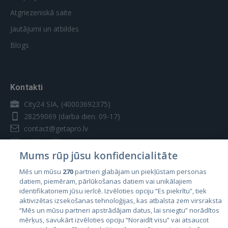
Atgriezeniskā saite
Jautājumi un atbildes
Blogs
Kontakti
City24 SIA, (40003692375)
28259069
(darba dien. 09-17)
contact@getapro.lv
Mums rūp jūsu konfidencialitāte
Mēs un mūsu
270
partneri glabājam un piekļūstam personas
datiem, piemēram, pārlūkošanas datiem vai unikālajiem
Valstis
identifikatoriem jūsu ierīcē. Izvēloties opciju “Es piekrītu”, tiek
aktivizētas izsekošanas tehnoloģijas, kas atbalsta zem virsraksta
Igaunija
“Mēs un mūsu partneri apstrādājam datus, lai sniegtu” norādītos
Latvija
mērķus, savukārt izvēloties opciju “Noraidīt visu” vai atsaucot