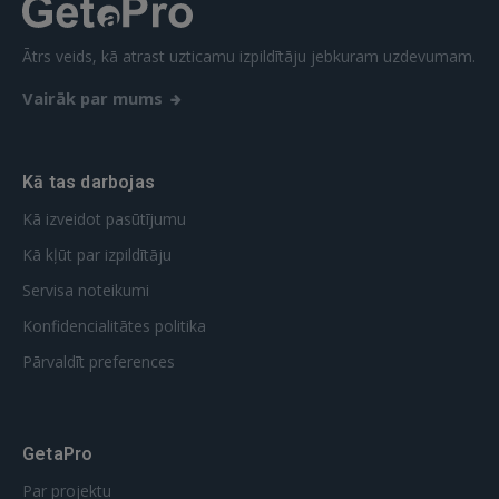
FACEBOOK
Ātrs veids, kā atrast uzticamu izpildītāju jebkuram uzdevumam.
Vairāk par mums
GOOGLE
 Sign in with Apple
Kā tas darbojas
Kā izveidot pasūtījumu
Vēl neesat reģistrējies?
Kā kļūt par izpildītāju
REĢISTRĀCIJA
Servisa noteikumi
Konfidencialitātes politika
Pārvaldīt preferences
GetaPro
Par projektu