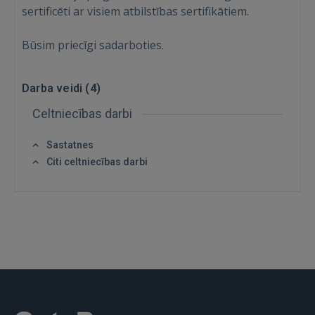
sertificēti ar visiem atbilstības sertifikātiem.
Būsim priecīgi sadarboties.
Darba veidi (
4
)
Celtniecības darbi
Sastatnes
Ienākt
Citi celtniecības darbi
IENĀKT
Aizmirsāt paroli?
Atcerēties?