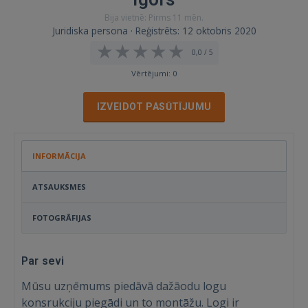
Bija vietnē: Pirms 11 mēn.
Juridiska persona · Reģistrēts: 12 oktobris 2020
0,0 / 5
Vērtējumi: 0
IZVEIDOT PASŪTĪJUMU
INFORMĀCIJA
ATSAUKSMES
FOTOGRĀFIJAS
Par sevi
Mūsu uzņēmums piedāvā dažāodu logu
konsrukciju piegādi un to montāžu. Logi ir