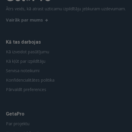
FACEBOOK
Ātrs veids, kā atrast uzticamu izpildītāju jebkuram uzdevumam.
Vairāk par mums
GOOGLE
Kā tas darbojas
 Sign in with Apple
Kā izveidot pasūtījumu
Vēl neesat reģistrējies?
Kā kļūt par izpildītāju
REĢISTRĀCIJA
Servisa noteikumi
Konfidencialitātes politika
Pārvaldīt preferences
GetaPro
Par projektu