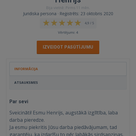
Bija vietnē: Pirms 11 mēn.
Juridiska persona · Reģistrēts: 23 oktobris 2020
4,9 / 5
Vērtējumi: 4
IZVEIDOT PASŪTĪJUMU
INFORMĀCIJA
ATSAUKSMES
Par sevi
Sveicināti! Esmu Henrijs, augstākā izglītība, laba
darba pieredze.
Ja esmu piekritis Jūsu darba piedāvājumam, tad
garantēju, ka izdarīšu to pēc labākās sirdsapziņas,