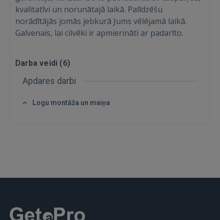
kvalitatīvi un norunātajā laikā. Palīdzēšu
norādītājās jomās jebkurā Jums vēlējamā laikā.
Galvenais, lai cilvēki ir apmierināti ar padarīto.
Darba veidi (
6
)
Apdares darbi
Ienākt
Logu montāža un maiņa
IENĀKT
Aizmirsāt paroli?
Atcerēties?