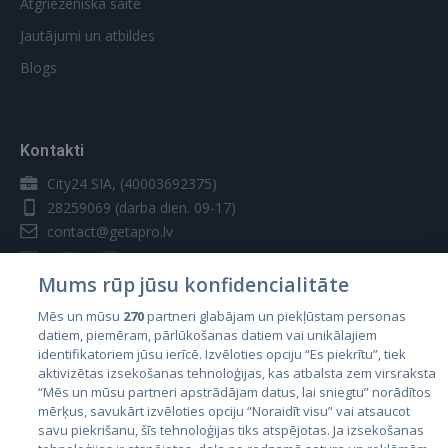
Atgriezeniskā saite
Jautājumi un atbildes
Blogs
Kontakti
City24 SIA, (40003692375)
28259069
(darba dien. 09-17)
contact@getapro.lv
Mums rūp jūsu konfidencialitāte
Mēs un mūsu
270
partneri glabājam un piekļūstam personas
datiem, piemēram, pārlūkošanas datiem vai unikālajiem
Valstis
identifikatoriem jūsu ierīcē. Izvēloties opciju “Es piekrītu”, tiek
aktivizētas izsekošanas tehnoloģijas, kas atbalsta zem virsraksta
Igaunija
“Mēs un mūsu partneri apstrādājam datus, lai sniegtu” norādītos
Latvija
mērķus, savukārt izvēloties opciju “Noraidīt visu” vai atsaucot
savu piekrišanu, šīs tehnoloģijas tiks atspējotas. Ja izsekošanas
Lietuva