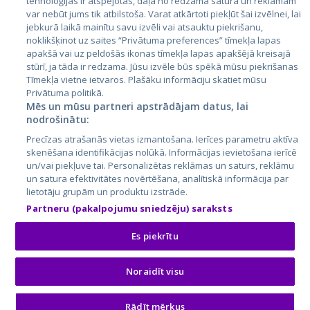
tehnoloģijas ir atspējotas, daļa no redzamā satura un reklāmām
var nebūt jums tik atbilstoša. Varat atkārtoti piekļūt šai izvēlnei, lai
jebkurā laikā mainītu savu izvēli vai atsauktu piekrišanu,
noklikšķinot uz saites “Privātuma preferences” tīmekļa lapas
apakšā vai uz peldošās ikonas tīmekļa lapas apakšējā kreisajā
stūrī, ja tāda ir redzama. Jūsu izvēle būs spēkā mūsu piekrišanas
Tīmekļa vietne ietvaros. Plašāku informāciju skatiet mūsu
Privātuma politikā.
Mēs un mūsu partneri apstrādājam datus, lai
nodrošinātu:
City24.lv
CVbankas.lt
Precīzas atrašanās vietas izmantošana. Ierīces parametru aktīva
City24.ee
Kainos.lt
skenēšana identifikācijas nolūkā. Informācijas ievietošana ierīcē
GetaPro.lv
Paslaugos.lt
un/vai piekļuve tai. Personalizētas reklāmas un saturs, reklāmu
GetaPro.ee
auto24.ee
un satura efektivitātes novērtēšana, analītiskā informācija par
lietotāju grupām un produktu izstrāde.
Skelbiu.lt
KV.ee
Partneru (pakalpojumu sniedzēju) saraksts
Autoplius.lt
Osta.ee
Aruodas.lt
KuldneBörs.ee
Es piekrītu
Noraidīt visu
© 2026 GetaPro. Visas tiesības aizsargātas.
Rādīt mērķus